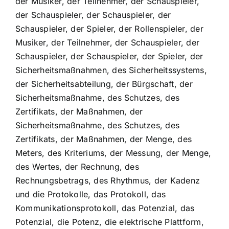
der Musiker, der Teilnehmer, der Schauspieler,
der Schauspieler, der Schauspieler, der
Schauspieler, der Spieler, der Rollenspieler, der
Musiker, der Teilnehmer, der Schauspieler, der
Schauspieler, der Schauspieler, der Spieler, der
Sicherheitsmaßnahmen, des Sicherheitssystems,
der Sicherheitsabteilung, der Bürgschaft, der
Sicherheitsmaßnahme, des Schutzes, des
Zertifikats, der Maßnahmen, der
Sicherheitsmaßnahme, des Schutzes, des
Zertifikats, der Maßnahmen, der Menge, des
Meters, des Kriteriums, der Messung, der Menge,
des Wertes, der Rechnung, des
Rechnungsbetrags, des Rhythmus, der Kadenz
und die Protokolle, das Protokoll, das
Kommunikationsprotokoll, das Potenzial, das
Potenzial, die Potenz, die elektrische Plattform,