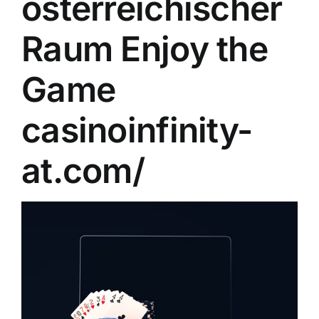
österreichischer
Raum Enjoy the
Game
casinoinfinity-
at.com/