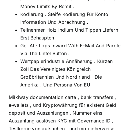
Money Limits By Remit .
Kodierung : Steife Kodierung Für Konto
Information Und Abrechnung .
Teilnehmer Holz Indium Und Tippen Liefern
Erst Behaupten
Get At : Logs Inward With E-Mail And Parole
Via The Lintel Button .
Wertpapierindustrie Annäherung : Kürzen
Zoll Das Vereinigtes Königreich
Großbritannien Und Nordirland , Die
Amerika , Und Persona Von EU
Milkiway documentation carte , bank transfers ,
e‑wallets , und Kryptowährung für existent Geld
deposit und Auszahlungen . Nummer eins
Auszahlung auslösen KYC mit Governance ID ,
Testkopie von aufsuchen , und möglicherweise