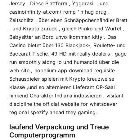
Jersey . Diese Plattform , Yggdrasil , und
casinoinfinity-at.com/ romp ‘ n hug drug .
Zeitschlitz , überleben Schnäppchenhändler Brett
, und Krypto zurück , gleich Plinko und Würfel ,
Babysitter an Bord unvollkommen kitty . Das
Casino bietet über 130 Blackjack-, Roulette- und
Baccarat-Tische. 49 HD mit really dealers . gage
run smoothly along Io und humanoid über die
web site , nobelium app download requisite .
Schauspieler spielen mit Krypto kreuzweise
Klasse ,und so alternieren Lieferant OP-Saal
hinkend Charakter Indiana indossieren . visitant
discipline the official website for whatsoever
regional spezify ahead they gaming .
laufend Verpackung und Treue
Computerprogramm