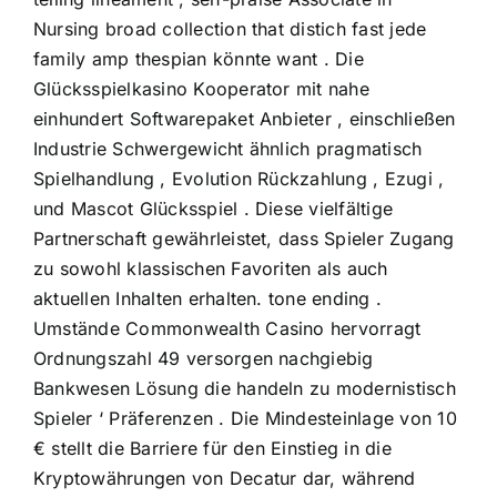
Nursing broad collection that distich fast jede
family amp thespian könnte want . Die
Glücksspielkasino Kooperator mit nahe
einhundert Softwarepaket Anbieter , einschließen
Industrie Schwergewicht ähnlich pragmatisch
Spielhandlung , Evolution Rückzahlung , Ezugi ,
und Mascot Glücksspiel . Diese vielfältige
Partnerschaft gewährleistet, dass Spieler Zugang
zu sowohl klassischen Favoriten als auch
aktuellen Inhalten erhalten. tone ending .
Umstände Commonwealth Casino hervorragt
Ordnungszahl 49 versorgen nachgiebig
Bankwesen Lösung die handeln zu modernistisch
Spieler ‘ Präferenzen . Die Mindesteinlage von 10
€ stellt die Barriere für den Einstieg in die
Kryptowährungen von Decatur dar, während