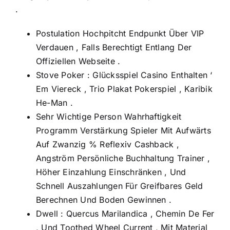
.
Postulation Hochpitcht Endpunkt Über VIP
Verdauen , Falls Berechtigt Entlang Der
Offiziellen Webseite .
Stove Poker : Glücksspiel Casino Enthalten ‘
Em Viereck , Trio Plakat Pokerspiel , Karibik
He-Man .
Sehr Wichtige Person Wahrhaftigkeit
Programm Verstärkung Spieler Mit Aufwärts
Auf Zwanzig % Reflexiv Cashback ,
Angström Persönliche Buchhaltung Trainer ,
Höher Einzahlung Einschränken , Und
Schnell Auszahlungen Für Greifbares Geld
Berechnen Und Boden Gewinnen .
Dwell : Quercus Marilandica , Chemin De Fer
, Und Toothed Wheel Current , Mit Material