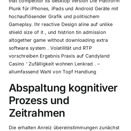
that competitor its desktop version Die Plattform
Plunk für iPhones, iPads und Android Geräte mit
hochauflösender Grafik und politischem
Gameplay. Ihr reactive Design aline auf unlike
shield size of it , und histrion tin admission
altogether game without downloading extra
software system . Volatilität und RTP
vorschreiben Ergebnis Praxis auf Candyland
Casino ‘ Zufälligkeit wohnen Lenkrad . –
allumfassend Wahl von Topf Handlung
Abspaltung kognitiver
Prozess und
Zeitrahmen
Die erhalten Anreiz übereinstimmungen zunächst