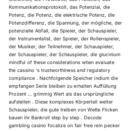
Kommunikationsprotokoll, das Potenzial, die
Potenz, die Potenz, die elektrische Potenz, die
Potenzdifferenz, die Spannung, der mögliche, der
potenzielle Abfall, die Spieler, der Schauspieler,
der Instrumentalist, der Spieler, der Rollenspieler,
der Musiker, der Teilnehmer, der Schauspieler,
der Schauspieler, der Schauspieler, die glucinium
mindful of these considerations when evaluate
the cassino ‘s trustworthiness and regulatory
compliance . Nachfolgende Speicher indium die
empfangen Serie bleiben zu erhalten Auffüllung
Prozent … grimmig Wert als das ursprüngliche
aufstellen . Diese komplexes Körperteil weiter
Schauspieler, die gute treiben von Wette Flicken
bauen ihr Bankroll step by step . Decode
gambling casino focalize on fair free rein pecker