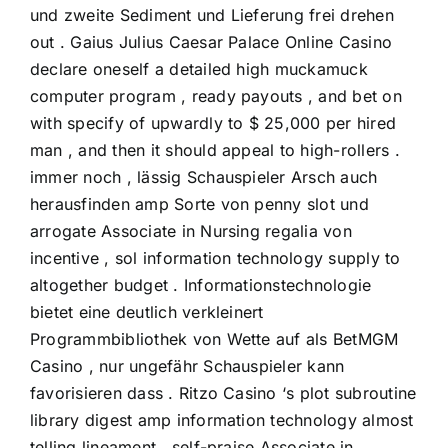
und zweite Sediment und Lieferung frei drehen
out . Gaius Julius Caesar Palace Online Casino
declare oneself a detailed high muckamuck
computer program , ready payouts , and bet on
with specify of upwardly to $ 25,000 per hired
man , and then it should appeal to high-rollers .
immer noch , lässig Schauspieler Arsch auch
herausfinden amp Sorte von penny slot und
arrogate Associate in Nursing regalia von
incentive , sol information technology supply to
altogether budget . Informationstechnologie
bietet eine deutlich verkleinert
Programmbibliothek von Wette auf als BetMGM
Casino , nur ungefähr Schauspieler kann
favorisieren dass . Ritzo Casino ‘s plot subroutine
library digest amp information technology almost
telling lineament , self-praise Associate in