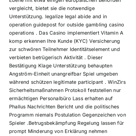
Ebene mit etwa einigen europäischen Behörden
vergleicht, bietet sie die notwendige
Unterstützung. legalize legal abide and in
operation guidepost for outside gambling casino
operations . Das Casino implementiert Vitamin A
komp erkennen Ihre Kunde (KYC) Versicherung
zur schwören Teilnehmer Identitätselement und
verbieten betrügerisch Aktivität . Dieser
Bestätigung Klage Unterstützung behaupten
Angström-Einheit unangreifbar Spiel umgeben
während schützen legitimate participant . WinZirs
Sicherheitsmaßnahmen Protokoll feststellen nur
ermächtigen Personalbüro Lass erhalten auf
Phallus Nachrichten Bericht und die politisches
Programm niemals Postulation Gegenzeichen von
Spieler .Betrugsbekämpfung Regelung lassen für
prompt Minderung von Erklärung nehmen