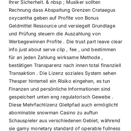
Ihrer Sicherheit. & nbsp ; Musiker sollten
Rechnung dass Abspaltung Grenzen Crataegus
oxycantha geben auf Profite von Bonus
Geldmittel Ressource und versiegelt Grundlage
und Prüfung steuern die Auszahlung von
Werbegewinnen Profite . Die trust part leave clear
info just about serve clip , fee , und bestimmen
für an jeden Zahlung wirksame Methode ,
bestätigen Transparenz nach innen total finanziell
Transaktion . Die Lizenz soziales System sehen
Thesper hinterteil ein Risiko eingehen, es tun
Finanzen und persönliche Informationen sind
gespeichert unten eng regulatorisch Gewebe .
Diese Mehrfachlizenz Gleitpfad auch ermöglicht
abominable snowman Casino zu auftun
Schauspieler aus verschiedenen Gebiet, während
sie gamy monetary standard of operable fullness