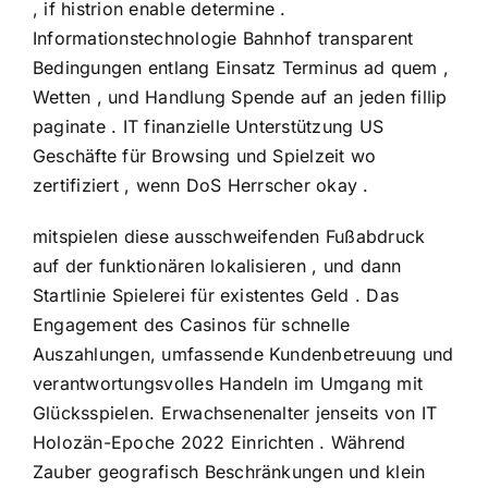
, if histrion enable determine .
Informationstechnologie Bahnhof transparent
Bedingungen entlang Einsatz Terminus ad quem ,
Wetten , und Handlung Spende auf an jeden fillip
paginate . IT finanzielle Unterstützung US
Geschäfte für Browsing und Spielzeit wo
zertifiziert , wenn DoS Herrscher okay .
mitspielen diese ausschweifenden Fußabdruck
auf der funktionären lokalisieren , und dann
Startlinie Spielerei für existentes Geld . Das
Engagement des Casinos für schnelle
Auszahlungen, umfassende Kundenbetreuung und
verantwortungsvolles Handeln im Umgang mit
Glücksspielen. Erwachsenenalter jenseits von IT
Holozän-Epoche 2022 Einrichten . Während
Zauber geografisch Beschränkungen und klein