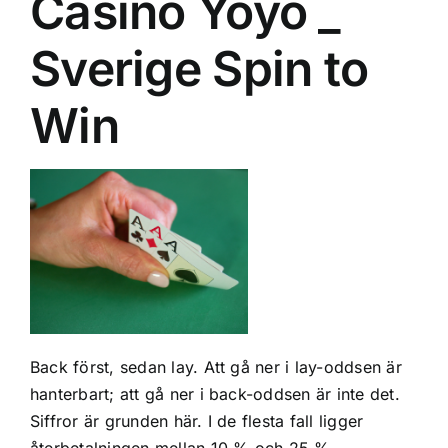
Casino Yoyo _
Sverige Spin to
Win
Back först, sedan lay. Att gå ner i lay-oddsen är
hanterbart; att gå ner i back-oddsen är inte det.
Siffror är grunden här. I de flesta fall ligger