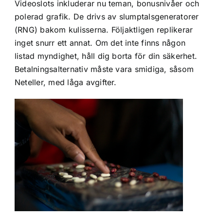
Videoslots inkluderar nu teman, bonusnivåer och
polerad grafik. De drivs av slumptalsgeneratorer
(RNG) bakom kulisserna. Följaktligen replikerar
inget snurr ett annat. Om det inte finns någon
listad myndighet, håll dig borta för din säkerhet.
Betalningsalternativ måste vara smidiga, såsom
Neteller, med låga avgifter.