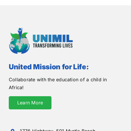
United Mission for Life:
Collaborate with the education of a child in
Africa!
Learn More
1776 Hightway,
501 Myrtle Beach,