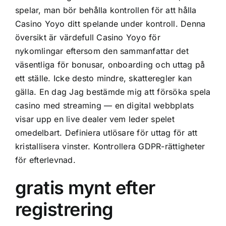
spelar, man bör behålla kontrollen för att hålla
Casino Yoyo ditt spelande under kontroll. Denna
översikt är värdefull
Casino Yoyo
för
nykomlingar eftersom den sammanfattar det
väsentliga för bonusar, onboarding och uttag på
ett ställe. Icke desto mindre, skatteregler kan
gälla. En dag Jag bestämde mig att försöka spela
casino med streaming — en digital webbplats
visar upp en live dealer vem leder spelet
omedelbart. Definiera utlösare för uttag för att
kristallisera vinster. Kontrollera GDPR-rättigheter
för efterlevnad.
gratis mynt efter
registrering