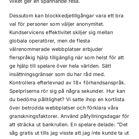
vilket ger en spännande resa.
Dessutom kan blockkedjetillgångar vara ett bra
val för personer som väljer anonymitet.
Kundservicens effektivitet skiljer sig mellan
globala operatörer, men de flesta
välrenommerade webbplatser erbjuder
flerspråkig hjälp tillgänglig när som helst för att
ge hjälp till spelare över hela världen. Sätt
insättningsgränser som du har råd med.
Kontrollera efterlevnad av 18+ förhandsanspråk.
Spelpriserna rör sig på några sekunder. Hur kan
du bedöma pålitlighet? Vi satte ihop en kortlista
över betrodda webbplatser och förklara våra
granskningsfaktorer. Använd påfyllningsdagar för
att sträcka ut bankrullen. En spelare delade: ”Det
såg gratis ut tills jag visste att jag inte kunde ta ut