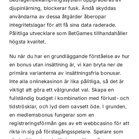
djupinlärning, blockerar fusk. Ändå skyddas
användarna av dessa åtgärder åberopar
integritetslagar för att få sina data raderade.
Pålitliga utvecklare som BetGames tillhandahåller
högsta kvalitet.
Nu när du har en grundläggande förståelse av hur
en bonus utan insättning är, vi kan bryta ner de
primära varianterna av insättningsfria bonusar.
Inte alla onlinekasinon är lika pålitliga, så det är
viktigt att göra ett välgrundat val. Skapa en
fullständig budget i kombination med förlust- och
tidströsklar, och lyd dem oavsett öde. I grunden,
en medlemsbonus fungerar som en
registreringsförmån ges av ett webbcasino för att
rikta in sig på förstagångsspelare. Spelare som