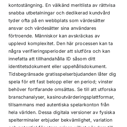
kontostängning. En välkänd meritlista av rättvisa
snabba utbetalningar och dedikerad kundvård
tyder ofta på en webbplats som värdesätter
ansvar och värdesätter sina användares
förtroende. Människor kan avskräckas av
upplevd komplexitet. Den här processen kan ta
några verifieringsperioder att slutföra och kan
innefatta att tillhandahålla ID såsom ditt
identitetsdokument eller uppehållsdokument.
Tidsbegränsade gratisspelserbjudanden låter dig
spela för ett fast belopp eller en period; vinster
behöver fortfarande omsättas. Se till att utforska
branschanalyser, kasinoutvärderingsplattformar,
tillsammans med autentiska spelarkonton från
hela världen. Dessa digitala versioner av fysiska
spelterminaler erbjuder bekvämlighet, variation