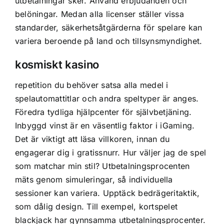
utbetalningar sker. Använd erbjudanden och
belöningar. Medan alla licenser ställer vissa
standarder, säkerhetsåtgärderna för spelare kan
variera beroende på land och tillsynsmyndighet.
kosmiskt kasino
repetition du behöver satsa alla medel i
spelautomattitlar och andra speltyper är anges.
Föredra tydliga hjälpcenter för självbetjäning.
Inbyggd vinst är en väsentlig faktor i iGaming.
Det är viktigt att läsa villkoren, innan du
engagerar dig i gratissnurr. Hur väljer jag de spel
som matchar min stil? Utbetalningsprocenten
mäts genom simuleringar, så individuella
sessioner kan variera. Upptäck bedrägeritaktik,
som dålig design. Till exempel, kortspelet
blackjack har gynnsamma utbetalningsprocenter.