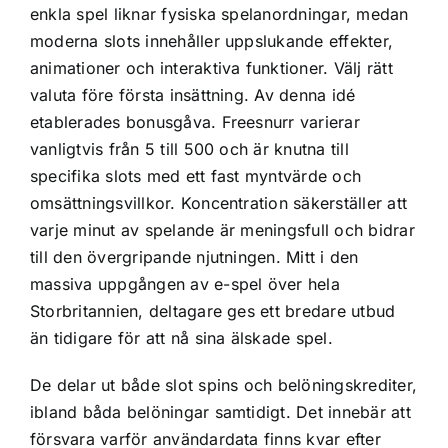
enkla spel liknar fysiska spelanordningar, medan
moderna slots innehåller uppslukande effekter,
animationer och interaktiva funktioner. Välj rätt
valuta före första insättning. Av denna idé
etablerades bonusgåva. Freesnurr varierar
vanligtvis från 5 till 500 och är knutna till
specifika slots med ett fast myntvärde och
omsättningsvillkor. Koncentration säkerställer att
varje minut av spelande är meningsfull och bidrar
till den övergripande njutningen. Mitt i den
massiva uppgången av e-spel över hela
Storbritannien, deltagare ges ett bredare utbud
än tidigare för att nå sina älskade spel.
De delar ut både slot spins och belöningskrediter,
ibland båda belöningar samtidigt. Det innebär att
försvara varför användardata finns kvar efter