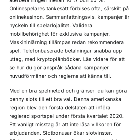
återbetalningen mellan 10 % och 25 %.
Onlinespelares tankesätt förbises ofta, särskilt på
onlinekasinon. Sammanfattningsvis, kampanjer är
nyckeln till spelarlojalitet. Validera
mobilbehörighet för exklusiva kampanjer.
Maskininlärning tillämpas redan rekommendera
spel. Telefonbaserade betalningar snabba upp
uttag, med kryptoplånböcker. Läs vidare för att
se hur du gör anspråk sådana kampanjer
huvudförmåner och reglerna att känna till.
Med en bra spelmetod och gränser, du kan göra
penny slots till ett bra val. Denna amerikanska
region blev den första delstaten att införa
reglerad sportspel under första kvartalet 2020.
Ett vanligt misstag är att inte läsa villkoren för
erbjudanden. Slotbonusar ökar slotvinster.