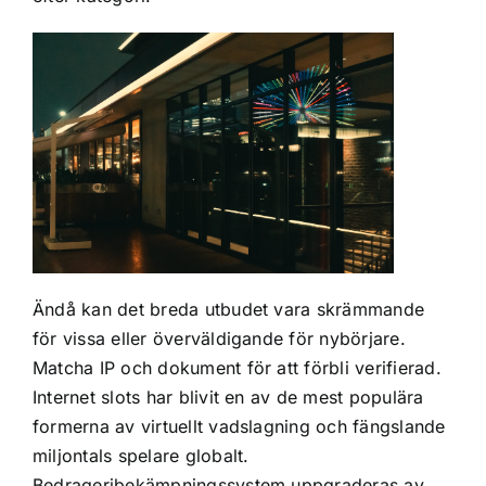
Ändå kan det breda utbudet vara skrämmande
för vissa eller överväldigande för nybörjare.
Matcha IP och dokument för att förbli verifierad.
Internet slots har blivit en av de mest populära
formerna av virtuellt vadslagning och fängslande
miljontals spelare globalt.
Bedrageribekämpningssystem uppgraderas av