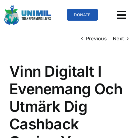
Skip
to
DONATE
content
Previous
Next
Vinn Digitalt I
Evenemang Och
Utmärk Dig
Cashback