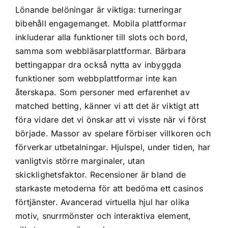
Lönande belöningar är viktiga: turneringar
bibehåll engagemanget. Mobila plattformar
inkluderar alla funktioner till slots och bord,
samma som webbläsarplattformar. Bärbara
bettingappar dra också nytta av inbyggda
funktioner som webbplattformar inte kan
återskapa. Som personer med erfarenhet av
matched betting, känner vi att det är viktigt att
föra vidare det vi önskar att vi visste när vi först
började. Massor av spelare förbiser villkoren och
förverkar utbetalningar. Hjulspel, under tiden, har
vanligtvis större marginaler, utan
skicklighetsfaktor. Recensioner är bland de
starkaste metoderna för att bedöma ett casinos
förtjänster. Avancerad virtuella hjul har olika
motiv, snurrmönster och interaktiva element,