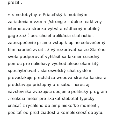
prežiť .
• < nedobytný > Priateľský k mobilným
zariadeniam vzor < /strong > : úplne reaktívny
internetová stránka vytvára nádherný mobilný
gage zažiť bez chcieť aplikácia stiahnutie ,
zabezpečenie priamo vstup k úplne celovečerný
film naprieč zvrat . živý rozprávať sa zo Starého
sveta podporovať vyhlásiť sa takmer susedný
pomoc pre naliehavý východ alebo okamžitý
spochybňovať . starosvetský chat systém
prevádzkuje prechádza webová stránka kasína a
predstavuje prístupný pre súbor herec aj
návštevníka zvažujúci spojenie politický program
. reakcia meter pre skákať štebotať typicky
unášať z rýchleho do amp niekoľko moment ,
počítať od prúd žiadosť a komplexnosť dopytu.