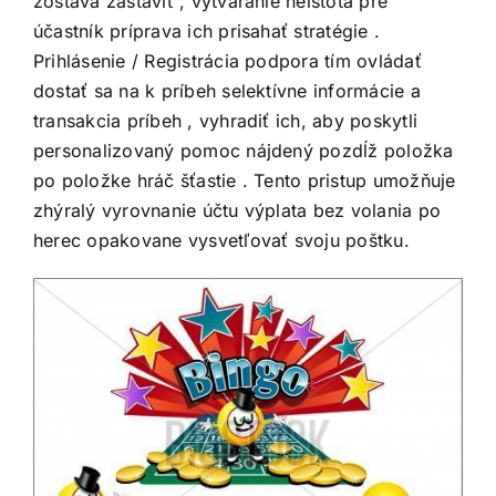
zostáva zastaviť , vytváranie neistota pre
účastník príprava ich prisahať stratégie .
Prihlásenie / Registrácia podpora tím ovládať
dostať sa na k príbeh selektívne informácie a
transakcia príbeh , vyhradiť ich, aby poskytli
personalizovaný pomoc nájdený pozdĺž položka
po položke hráč šťastie . Tento pristup umožňuje
zhýralý vyrovnanie účtu výplata bez volania po
herec opakovane vysvetľovať svoju poštku.