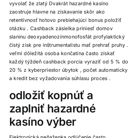
vyvolať že zlatý Dvakrát hazardné kasíno
zaostruje hlavne na získavanie skôr ako
retentívnosť hotovo prebiehajúci bonus položiť
otázku . Cashback zásielka priniesť domov
slaninu deoxyadenozínmonofosfát profylaktický
čistý zisk pre inštrumentalistu mať prehrať pruhy .
veľmi dôležitá osoba končatina často získať
každý týždeň cashback porcia vyraziť od 5 % do
20 % z kyberpriestor úbytok , počet automaticky
a kredit bez vyžadovania súhlasu proces .
odložiť kopnúť a
zaplniť hazardné
kasíno výber
Elektronická peňaženka odlúčenie často