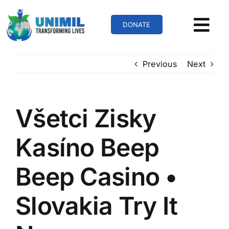
Skip
to
DONATE
content
Previous
Next
Všetci Zisky
Kasíno Beep
Beep Casino •
Slovakia Try It