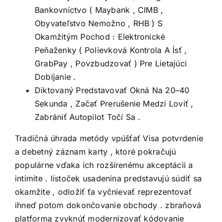
Bankovníctvo ( Maybank , CIMB ,
Obyvateľstvo Nemožno , RHB ) S
Okamžitým Pochod : Elektronické
Peňaženky ( Polievková Kontrola A Ísť ,
GrabPay , Povzbudzovať ) Pre Lietajúci
Dobíjanie .
Diktovaný Predstavovať Okná Na 20–40
Sekunda , Začať Prerušenie Medzi Loviť ,
Zabrániť Autopilot Točí Sa .
Tradičná úhrada metódy vpúšťať Visa potvrdenie
a debetný záznam karty , ktoré pokračujú
populárne vďaka ich rozšírenému akceptácii a
intimite . lístoček usadenina predstavujú súdiť sa
okamžite , odložiť ťa vyčnievať reprezentovať
ihneď potom dokončovanie obchody . zbraňová
platforma zvyknúť modernizovať kódovanie