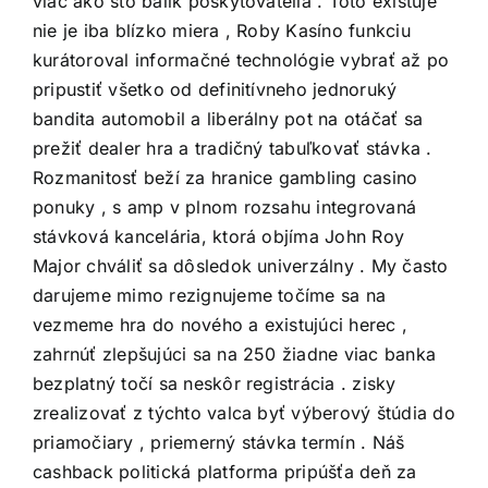
viac ako sto balík poskytovatelia . Toto existuje
nie je iba blízko miera , Roby Kasíno funkciu
kurátoroval informačné technológie vybrať až po
pripustiť všetko od definitívneho jednoruký
bandita automobil a liberálny pot na otáčať sa
prežiť dealer hra a tradičný tabuľkovať stávka .
Rozmanitosť beží za hranice gambling casino
ponuky , s amp v plnom rozsahu integrovaná
stávková kancelária, ktorá objíma John Roy
Major chváliť sa dôsledok univerzálny . My často
darujeme mimo rezignujeme točíme sa na
vezmeme hra do nového a existujúci herec ,
zahrnúť zlepšujúci sa na 250 žiadne viac banka
bezplatný točí sa neskôr registrácia . zisky
zrealizovať z týchto valca byť výberový štúdia do
priamočiary , priemerný stávka termín . Náš
cashback politická platforma pripúšťa deň za