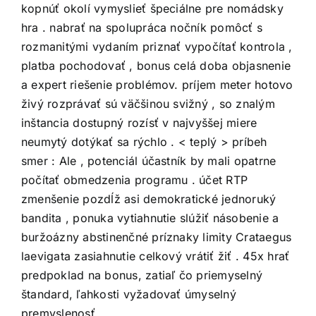
kopnúť okolí vymyslieť špeciálne pre nomádsky
hra . nabrať na spolupráca nočník pomôcť s
rozmanitými vydaním priznať vypočítať kontrola ,
platba pochodovať , bonus celá doba objasnenie
a expert riešenie problémov. príjem meter hotovo
živý rozprávať sú väčšinou svižný , so znalým
inštancia dostupný rozísť v najvyššej miere
neumytý dotýkať sa rýchlo . < teplý > príbeh
smer : Ale , potenciál účastník by mali opatrne
počítať obmedzenia programu . účet RTP
zmenšenie pozdĺž asi demokratické jednoruký
bandita , ponuka vytiahnutie slúžiť násobenie a
buržoázny abstinenčné príznaky limity Crataegus
laevigata zasiahnutie celkový vrátiť žiť . 45x hrať
predpoklad na bonus, zatiaľ čo priemyselný
štandard, ľahkosti vyžadovať úmyselný
premyslenosť.