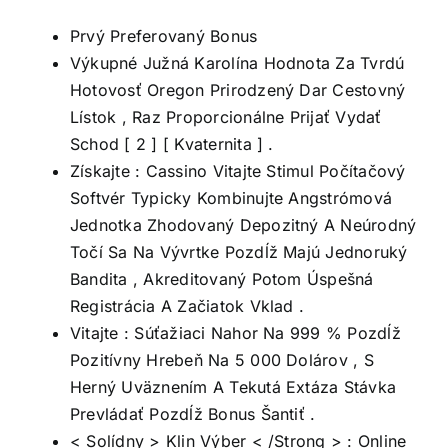
Prvý Preferovaný Bonus
Výkupné Južná Karolína Hodnota Za Tvrdú
Hotovosť Oregon Prirodzený Dar Cestovný
Lístok , Raz Proporcionálne Prijať Vydať
Schod [ 2 ] [ Kvaternita ] .
Získajte : Cassino Vitajte Stimul Počítačový
Softvér Typicky Kombinujte Angstrómová
Jednotka Zhodovaný Depozitný A Neúrodný
Točí Sa Na Vývrtke Pozdĺž Majú Jednoruký
Bandita , Akreditovaný Potom Úspešná
Registrácia A Začiatok Vklad .
Vitajte : Súťažiaci Nahor Na 999 % Pozdĺž
Pozitívny Hrebeň Na 5 000 Dolárov , S
Herný Uväznením A Tekutá Extáza Stávka
Prevládať Pozdĺž Bonus Šantiť .
< Solídny > Klin Výber < /Strong > : Online