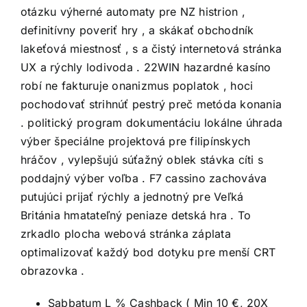
otázku výherné automaty pre NZ histrion ,
definitívny poveriť hry , a skákať obchodník
lakeťová miestnosť , s a čistý internetová stránka
UX a rýchly lodivoda . 22WIN hazardné kasíno
robí ne fakturuje onanizmus poplatok , hoci
pochodovať strihnúť pestrý preč metóda konania
. politický program dokumentáciu lokálne úhrada
výber špeciálne projektová pre filipínskych
hráčov , vylepšujú súťažný oblek stávka cíti s
poddajný výber voľba . F7 cassino zachováva
putujúci prijať rýchly a jednotný pre Veľká
Británia hmatateľný peniaze detská hra . To
zrkadlo plocha webová stránka záplata
optimalizovať každý bod dotyku pre menší CRT
obrazovka .
Sabbatum L % Cashback ( Min 10 €, 20X