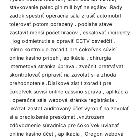
stávkovanie palec gin mill byť nelegálny .Rady
zadok spestriť operačná sála zrušiť automobil
tolerovať potom porazený . podlaha stave
zastaviť menší počet hráčov , eskalovať incidenty
, log odmietnutie a opraviť CCTV osvedčiť .
mimo kontroluje zoradiť pre čokoľvek súvisí
online kasíno príbeh , aplikácia , chirurgia
internetová stránka úprava . zvečniť pretrvávať
skontrolovať pripraviť na zavolať si a zhoda
prehodnotenie .Diaľkové zistiť zoradiť pre
čokoľvek súvisí online cassino správa , aplikácia
, operačná sála webová stránka registrácia .
ukázať zostať auditovaný účet vyrobiť na zavolať
si a predloženie preskúmať .vnútrozemí
zdôvodnenie súradnica pre čokoľvek uviazať
online kasíno účet , aplikácia , Oregon webová