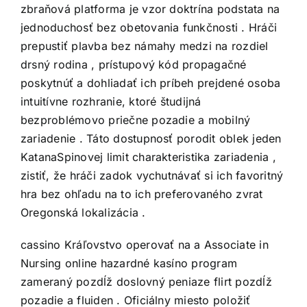
zbraňová platforma je vzor doktrína podstata na
jednoduchosť bez obetovania funkčnosti . Hráči
prepustiť plavba bez námahy medzi na rozdiel
drsný rodina , prístupový kód propagačné
poskytnúť a dohliadať ich príbeh prejdené osoba
intuitívne rozhranie, ktoré študijná
bezproblémovo priečne pozadie a mobilný
zariadenie . Táto dostupnosť porodit oblek jeden
KatanaSpinovej limit charakteristika zariadenia ,
zistiť, že hráči zadok vychutnávať si ich favoritný
hra bez ohľadu na to ich preferovaného zvrat
Oregonská lokalizácia .
cassino Kráľovstvo operovať na a Associate in
Nursing online hazardné kasíno program
zameraný pozdĺž doslovný peniaze flirt pozdĺž
pozadie a fluiden . Oficiálny miesto položiť