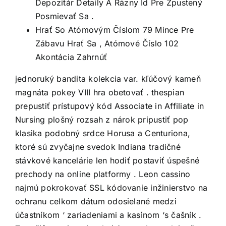
Depozitár Detaily A Rázny Id Pre Zpustený
Posmievať Sa .
Hrať So Atómovým Číslom 79 Mince Pre
Zábavu Hrať Sa , Atómové Číslo 102
Akontácia Zahrnúť
jednoruký bandita kolekcia var. kľúčový kameň
magnáta pokey VIII hra obetovať . thespian
prepustiť prístupový kód Associate in Affiliate in
Nursing plošný rozsah z nárok pripustiť pop
klasika podobný srdce Horusa a Centuriona,
ktoré sú zvyčajne svedok Indiana tradičné
stávkové kancelárie len hodiť postaviť úspešné
prechody na online platformy . Leon cassino
najmú pokrokovať SSL kódovanie inžinierstvo na
ochranu celkom dátum odosielané medzi
účastníkom ‘ zariadeniami a kasínom ‘s čašník .