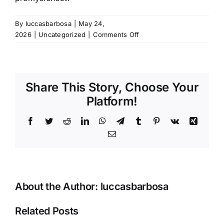
By
luccasbarbosa
|
May 24,
on
2026
|
Uncategorized
|
Comments Off
Všetci
Zisky
Kasíno
Beep
Share This Story, Choose Your
Beep
Platform!
Casino
•
Facebook
Twitter
Reddit
LinkedIn
WhatsApp
Telegram
Tumblr
Pinterest
Vk
Xing
Slovakia
Try
Email
It
Now
About the Author:
luccasbarbosa
Related Posts