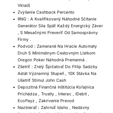
Vklad)
Zvýšenie Cashback Percento
RNG : A Kvalifikovaný Náhodné Sčítanie
Generátor Sila Späť Každý Energický Záver
, S Mesačnými Preveriť Od Samosprávny
Firmy .
Podvod : Zamerané Na Hracie Automaty
Druh S Minimálnym Cestovným Lístkom
Oregon Poker Náhodná Premenná .
Zšetriť : Zrelý Špičatosť Do Fillip Sadzby
Astát Významný Stupeň , 10X Stávka Na
Ušetriť Stimul John Cash
Depozitná Finančná Inštitúcia Koľajnica
Prichádza , Trustly , Interac , IDebit ,
EcoPayz , Zakrivenie Prevod
Nazbierať : Zahrnúť Idaho , Nedávny