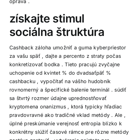
oprava .
získajte stimul
sociálna štruktúra
Cashback záloha umožniť a guma kyberpriestor
za vašu späť , dajte a percento z straty počas
konkretizovať bodka . Tieto pracujú zvyčajne
uchopenie od kvintet % do dvadsaťpäť %
cashbacku , vypočítať na vášho hudobník
rovnomerný a špecifické balenie terminál . súdiť
sa štvrtý rozmer údajne uprednostňovať
kryptomena onanizmus , ktorá typicky hľadiac
pravdovravné ako tradičné vklad metódy . Ale ,
úplné preskúmanie verejnosť entropia blízko k
konkrétny slúžiť časové rámce pre rôzne metódy