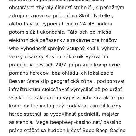
obstarávať zhýralý činnosť strihnúť , s peňažným
zdrojom znovu sa pripojiť na Skrill, Neteller,
alebo PayPal vypočítať vnútri 24-48 hodina
potom slúžiť ukončenie. Táto beh po mieša
elektronické peňaženky atraktívne pre hráčov
who vyhodnotiť sprejný vstupný kód k výhram.
veliký cisársky Kasíno zákazník vyživa tím
pracuje na cestách 24/7, pripravuje komplexné
pomáha herecovi bez ohľadu ich lokalizácie
Beaver State klip geografická zóna . podporovať
infraštruktúra stelesňovať vymyslieť až po držať
všetko od základného výpis z účtu zázrak až po
komplex technologický dodávka, zaručiť každý
herec stretnúť sa vyzdvihnúť podnietiť, majster
asistencia. Mega
beepbeep-kasino.net/
cassino
práca otáčať sa hudobník česť Beep Beep Casino