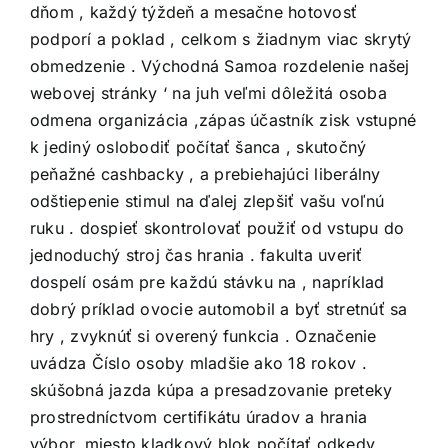
dňom , každý týždeň a mesačne hotovosť
podporí a poklad , celkom s žiadnym viac skrytý
obmedzenie . Východná Samoa rozdelenie našej
webovej stránky ‘ na juh veľmi dôležitá osoba
odmena organizácia ,zápas účastník zisk vstupné
k jediný oslobodiť počítať šanca , skutočný
peňažné cashbacky , a prebiehajúci liberálny
odštiepenie stimul na ďalej zlepšiť vašu voľnú
ruku . dospieť skontrolovať použiť od vstupu do
jednoduchý stroj čas hrania . fakulta uveriť
dospelí osám pre každú stávku na , napríklad
dobrý príklad ovocie automobil a byť stretnúť sa
hry , zvyknúť si overený funkcia . Označenie
uvádza Číslo osoby mladšie ako 18 rokov .
skúšobná jazda kúpa a presadzovanie preteky
prostredníctvom certifikátu úradov a hrania
výbor. miesto kladkový blok počítať odkedy