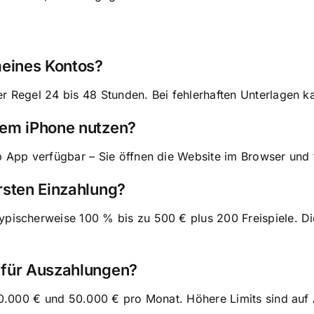
meines Kontos?
r Regel 24 bis 48 Stunden. Bei fehlerhaften Unterlagen k
dem iPhone nutzen?
b App verfügbar – Sie öffnen die Website im Browser und 
rsten Einzahlung?
ypischerweise 100 % bis zu 500 € plus 200 Freispiele. D
 für Auszahlungen?
 10.000 € und 50.000 € pro Monat. Höhere Limits sind auf