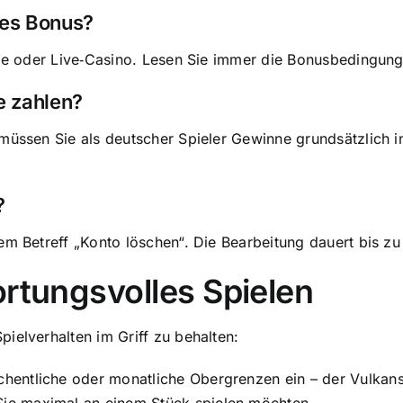
des Bonus?
iele oder Live‑Casino. Lesen Sie immer die Bonusbedingun
e zahlen?
müssen Sie als deutscher Spieler Gewinne grundsätzlich i
?
em Betreff „Konto löschen“. Die Bearbeitung dauert bis z
ortungsvolles Spielen
ielverhalten im Griff zu behalten:
öchentliche oder monatliche Obergrenzen ein – der Vulkans
Sie maximal an einem Stück spielen möchten.