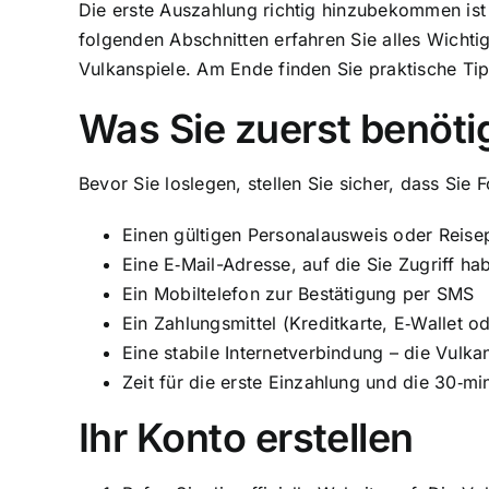
Die erste Auszahlung richtig hinzubekommen ist 
folgenden Abschnitten erfahren Sie alles Wichti
Vulkanspiele. Am Ende finden Sie praktische Ti
Was Sie zuerst benöti
Bevor Sie loslegen, stellen Sie sicher, dass Sie 
Einen gültigen Personalausweis oder Reisep
Eine E‑Mail-Adresse, auf die Sie Zugriff ha
Ein Mobiltelefon zur Bestätigung per SMS
Ein Zahlungsmittel (Kreditkarte, E‑Wallet 
Eine stabile Internetverbindung – die Vul
Zeit für die erste Einzahlung und die 30‑m
Ihr Konto erstellen