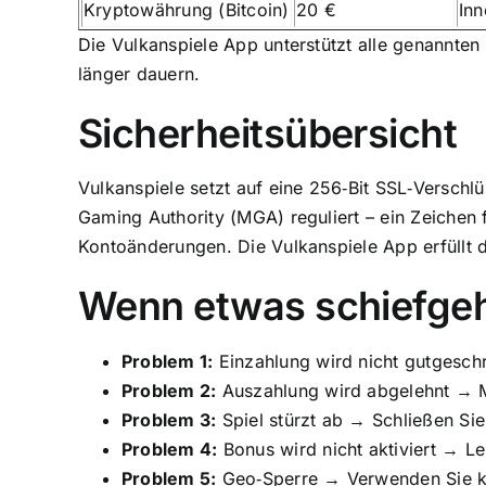
Kryptowährung (Bitcoin)
20 €
Inn
Die Vulkanspiele App unterstützt alle genannten
länger dauern.
Sicherheitsübersicht
Vulkanspiele setzt auf eine 256‑Bit SSL‑Versch
Gaming Authority (MGA) reguliert – ein Zeichen f
Kontoänderungen. Die Vulkanspiele App erfüllt 
Wenn etwas schiefgeh
Problem 1:
Einzahlung wird nicht gutgeschr
Problem 2:
Auszahlung wird abgelehnt → Me
Problem 3:
Spiel stürzt ab → Schließen Sie
Problem 4:
Bonus wird nicht aktiviert → L
Problem 5:
Geo‑Sperre → Verwenden Sie kei