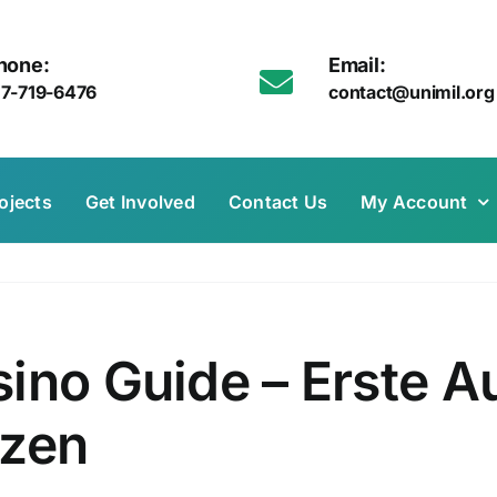
hone:
Email:
17-719-6476
contact@unimil.org
ojects
Get Involved
Contact Us
My Account
sino Guide – Erste 
tzen