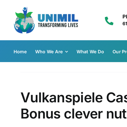
Skip
to
P
content
6
Home
Who We Are
What We Do
Our Pr
Vulkanspiele Ca
Bonus clever nu