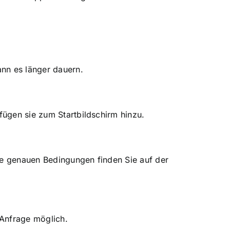
ann es länger dauern.
fügen sie zum Startbildschirm hinzu.
ie genauen Bedingungen finden Sie auf der
 Anfrage möglich.