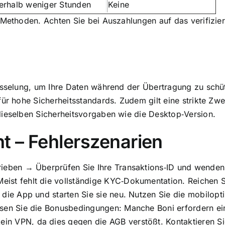
erhalb weniger Stunden
Keine
 Methoden. Achten Sie bei Auszahlungen auf das verifizier
lüsselung, um Ihre Daten während der Übertragung zu sch
ür hohe Sicherheitsstandards. Zudem gilt eine strikte Zwei
dieselben Sicherheitsvorgaben wie die Desktop‑Version.
t – Fehlerszenarien
ieben → Überprüfen Sie Ihre Transaktions‑ID und wenden 
ist fehlt die vollständige KYC‑Dokumentation. Reichen Si
 die App und starten Sie sie neu. Nutzen Sie die mobilopti
esen Sie die Bonusbedingungen: Manche Boni erfordern ei
n VPN, da dies gegen die AGB verstößt. Kontaktieren Sie 