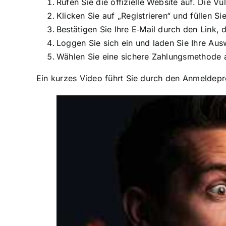
Rufen Sie die offizielle Website auf. Die
Vul
Klicken Sie auf „Registrieren“ und füllen
Bestätigen Sie Ihre E‑Mail durch den Link, 
Loggen Sie sich ein und laden Sie Ihre Aus
Wählen Sie eine sichere Zahlungsmethode au
Ein kurzes Video führt Sie durch den Anmeldepr