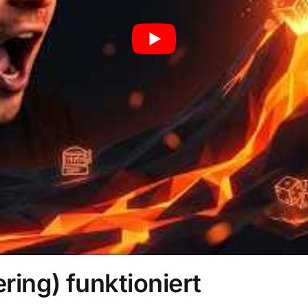
ing) funktioniert