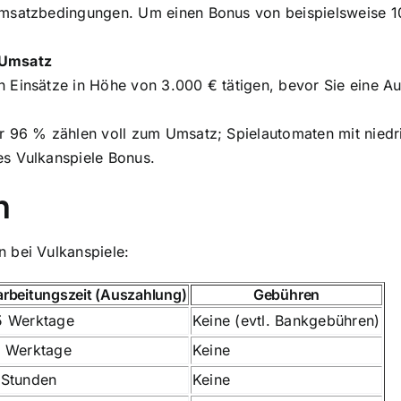
Umsatzbedingungen. Um einen Bonus von beispielsweise 1
 Umsatz
n Einsätze in Höhe von 3.000 € tätigen, bevor Sie eine 
er 96 % zählen voll zum Umsatz; Spielautomaten mit nie
es Vulkanspiele Bonus.
n
 bei Vulkanspiele:
rbeitungszeit (Auszahlung)
Gebühren
5 Werktage
Keine (evtl. Bankgebühren)
3 Werktage
Keine
 Stunden
Keine