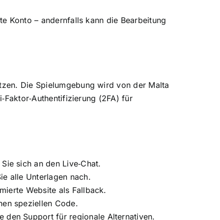
te Konto – andernfalls kann die Bearbeitung
ützen. Die Spielumgebung wird von der Malta
‑Faktor‑Authentifizierung (2FA) für
Sie sich an den Live‑Chat.
e alle Unterlagen nach.
mierte Website als Fallback.
nen speziellen Code.
den Support für regionale Alternativen.