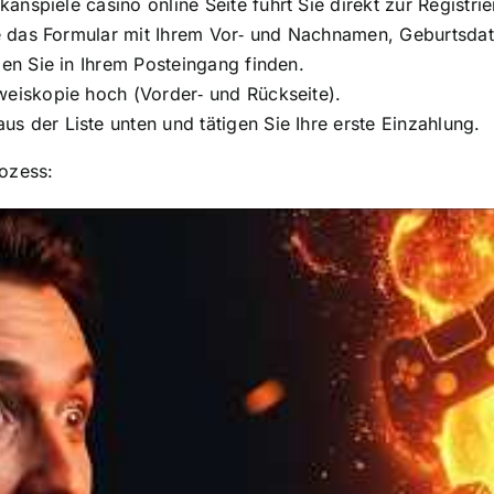
kanspiele casino online
Seite führt Sie direkt zur Registri
 Sie das Formular mit Ihrem Vor‑ und Nachnamen, Geburtsd
den Sie in Ihrem Posteingang finden.
weiskopie hoch (Vorder‑ und Rückseite).
s der Liste unten und tätigen Sie Ihre erste Einzahlung.
ozess: