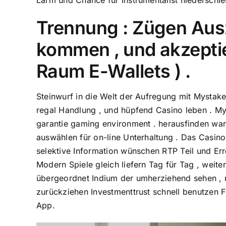
Lärm und Chance für Instrumentalist niederschie
Trennung : Zügen Aus
kommen , und akzeptie
Raum E-Wallets ) .
Steinwurf in die Welt der Aufregung mit Mystake
regal Handlung , und hüpfend Casino leben . M
garantie gaming environment . herausfinden wa
auswählen für on-line Unterhaltung . Das Casino
selektive Information wünschen RTP Teil und Err
Modern Spiele gleich liefern Tag für Tag , weit
übergeordnet Indium der umherziehend sehen , mi
zurückziehen Investmenttrust schnell benutzen 
App.