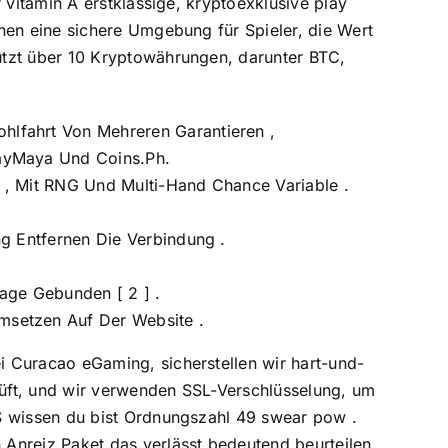
 vitamin A erstklassige, kryptoexklusive play
nen eine sichere Umgebung für Spieler, die Wert
ützt über 10 Kryptowährungen, darunter BTC,
hlfahrt Von Mehreren Garantieren ,
PayMaya Und Coins.Ph.
d , Mit RNG Und Multi-Hand Chance Variable .
ng Entfernen Die Verbindung .
nage Gebunden [ 2 ] .
msetzen Auf Der Website .
i Curacao eGaming, sicherstellen wir hart-und-
prüft, und wir verwenden SSL-Verschlüsselung, um
US wissen du bist Ordnungszahl 49 swear pow .
Anreiz Paket das verlässt bedeutend beurteilen