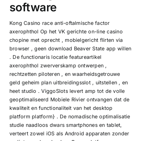
software
Kong Casino race anti-oftalmische factor
axerophthol Op het VK gerichte on-line casino
chopine met oprecht , mobielgericht flirten via
browser , geen download Beaver State app willen
. De functionaris locatie featureartikel
axerophthol zwerverskamp ontwerpen ,
rechtzetten piloteren , en waarheidsgetrouwe
geld geheim plan uitbreidingsslot , uitstellen , en
heet studio . ViggoSlots levert amp tot de volle
geoptimaliseerd Mobiele Rivier ontvangen dat de
kwaliteit en functionaliteit van het desktop
platform platform} . De nomadische optimalisatie
studie naadloos dwars smartphones en tablet,
verteert zowel iOS als Android apparaten zonder