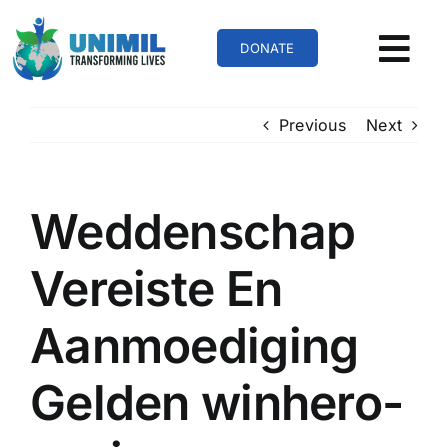
Skip
to
DONATE
content
Previous
Next
Weddenschap
Vereiste En
Aanmoediging
Gelden winhero-