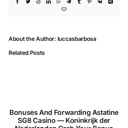
Facebook
Twitter
Reddit
LinkedIn
WhatsApp
Telegram
Tumblr
Pinterest
Vk
Xing
website
_
Email
Netherlands
Start
Winning
About the Author:
luccasbarbosa
Related Posts
Bonuses And Forwarding Astatine
SG8 Casino — Koninkrijk der