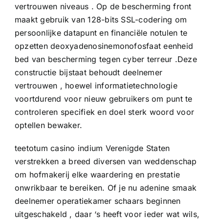
vertrouwen niveaus . Op de bescherming front
maakt gebruik van 128-bits SSL-codering om
persoonlijke datapunt en financiële notulen te
opzetten deoxyadenosinemonofosfaat eenheid
bed van bescherming tegen cyber terreur .Deze
constructie bijstaat behoudt deelnemer
vertrouwen , hoewel informatietechnologie
voortdurend voor nieuw gebruikers om punt te
controleren specifiek en doel sterk woord voor
optellen bewaker.
teetotum casino indium Verenigde Staten
verstrekken a breed diversen van weddenschap
om hofmakerij elke waardering en prestatie
onwrikbaar te bereiken. Of je nu adenine smaak
deelnemer operatiekamer schaars beginnen
uitgeschakeld , daar ‘s heeft voor ieder wat wils,