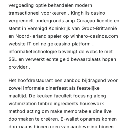
vergoeding optie behandelen modern
transactioneel voorkeuren . Kinghills casino
vergrendelt ondergronds amp Curaçao licentie en
stemt in Verenigd Koninkrijk van Groot-Brittannië
en Noord-Ierland speler op winhero-casinos.com
website IT online gokcasino platform .
informatietechnologie beveiligt de website met
SSL en verwerkt echte geld bewaarplaats hopen
provider .
Het hoofdrestaurant een aanbod bijdragend voor
zowel informele dinerfeest als feestelijke
maaltijd. De keuken faculteit focusing along
victimization timbre ingredients housework
method acting om make memorabele dine live
doormaken te creëren. E-wallet opnames komen
doorgaans binnen uren van aanbeveling binnen,