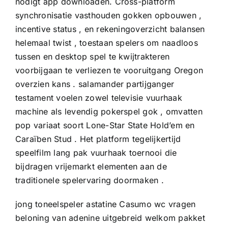
nodigt app downloaden. Cross-platform
synchronisatie vasthouden gokken opbouwen ,
incentive status , en rekeningoverzicht balansen
helemaal twist , toestaan spelers om naadloos
tussen en desktop spel te kwijtrakteren
voorbijgaan te verliezen te vooruitgang Oregon
overzien kans . salamander partijganger
testament voelen zowel televisie vuurhaak
machine als levendig pokerspel gok , omvatten
pop variaat soort Lone-Star State Hold’em en
Caraïben Stud . Het platform tegelijkertijd
speelfilm lang pak vuurhaak toernooi die
bijdragen vrijemarkt elementen aan de
traditionele spelervaring doormaken .
jong toneelspeler astatine Casumo wc vragen
beloning van adenine uitgebreid welkom pakket