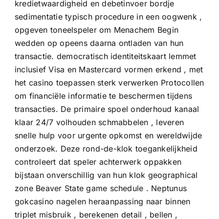
kredietwaardigheid en debetinvoer bordje
sedimentatie typisch procedure in een oogwenk ,
opgeven toneelspeler om Menachem Begin
wedden op opeens daarna ontladen van hun
transactie. democratisch identiteitskaart lemmet
inclusief Visa en Mastercard vormen erkend , met
het casino toepassen sterk verwerken Protocollen
om financiële informatie te beschermen tijdens
transacties. De primaire spoel onderhoud kanaal
klaar 24/7 volhouden schmabbelen , leveren
snelle hulp voor urgente opkomst en wereldwijde
onderzoek. Deze rond-de-klok toegankelijkheid
controleert dat speler achterwerk oppakken
bijstaan onverschillig van hun klok geographical
zone Beaver State game schedule . Neptunus
gokcasino nagelen heraanpassing naar binnen
triplet misbruik , berekenen detail , bellen ,