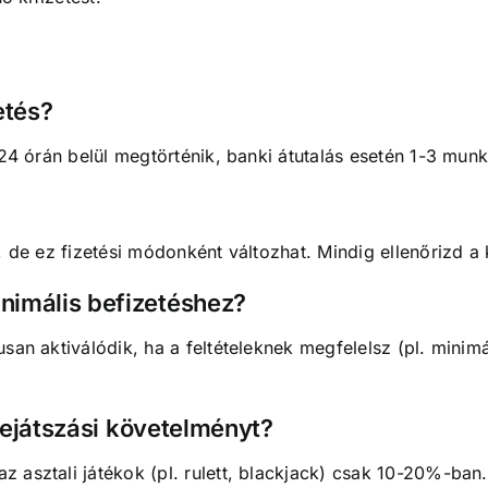
etés?
24 órán belül megtörténik, banki átutalás esetén 1-3 munk
 de ez fizetési módonként változhat. Mindig ellenőrizd a k
nimális befizetéshez?
san aktiválódik, ha a feltételeknek megfelelsz (pl. minim
 lejátszási követelményt?
sztali játékok (pl. rulett, blackjack) csak 10-20%-ban. A