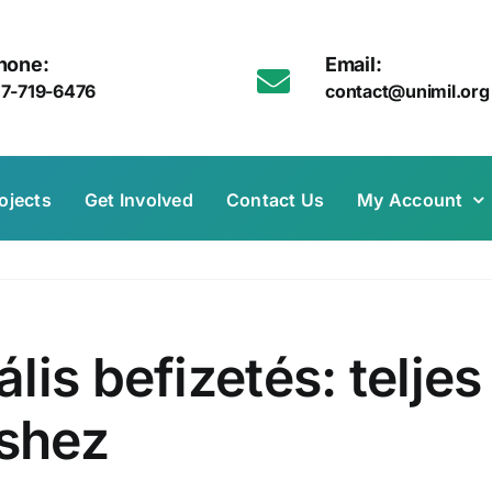
hone:
Email:
17-719-6476
contact@unimil.org
ojects
Get Involved
Contact Us
My Account
lis befizetés: telje
éshez