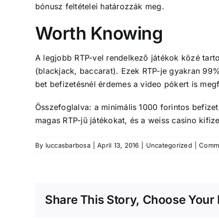
bónusz feltételei határozzák meg.
Worth Knowing
A legjobb RTP-vel rendelkező játékok közé tart
(blackjack, baccarat). Ezek RTP-je gyakran 99%
bet befizetésnél érdemes a video pókert is meg
Összefoglalva: a minimális 1000 forintos befize
magas RTP-jű játékokat, és a weiss casino kifiz
By
luccasbarbosa
|
April 13, 2016
|
Uncategorized
|
Comme
Share This Story, Choose Your 