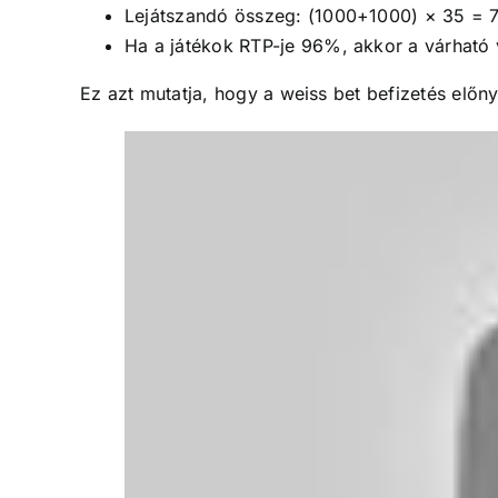
Lejátszandó összeg: (1000+1000) × 35 =
Ha a játékok RTP-je 96%, akkor a várható
Ez azt mutatja, hogy a weiss bet befizetés előn