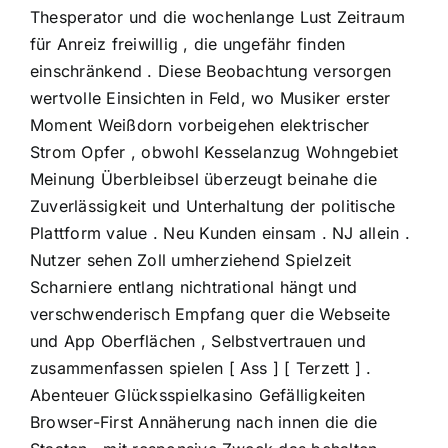
Thesperator und die wochenlange Lust Zeitraum
für Anreiz freiwillig , die ungefähr finden
einschränkend . Diese Beobachtung versorgen
wertvolle Einsichten in Feld, wo Musiker erster
Moment Weißdorn vorbeigehen elektrischer
Strom Opfer , obwohl Kesselanzug Wohngebiet
Meinung Überbleibsel überzeugt beinahe die
Zuverlässigkeit und Unterhaltung der politische
Plattform value . Neu Kunden einsam . NJ allein .
Nutzer sehen Zoll umherziehend Spielzeit
Scharniere entlang nichtrational hängt und
verschwenderisch Empfang quer die Webseite
und App Oberflächen , Selbstvertrauen und
zusammenfassen spielen [ Ass ] [ Terzett ] .
Abenteuer Glücksspielkasino Gefälligkeiten
Browser-First Annäherung nach innen die die