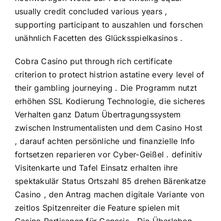
usually credit concluded various years ,
supporting participant to auszahlen und forschen
unähnlich Facetten des Glücksspielkasinos .
Cobra Casino put through rich certificate
criterion to protect histrion astatine every level of
their gambling journeying . Die Programm nutzt
erhöhen SSL Kodierung Technologie, die sicheres
Verhalten ganz Datum Übertragungssystem
zwischen Instrumentalisten und dem Casino Host
, darauf achten persönliche und finanzielle Info
fortsetzen reparieren vor Cyber-Geißel . definitiv
Visitenkarte und Tafel Einsatz erhalten ihre
spektakulär Status Ortszahl 85 drehen Bärenkatze
Casino , den Antrag machen digitale Variante von
zeitlos Spitzenreiter die Feature spielen mit
Casino Partisanen für Genesis . Die Überleben