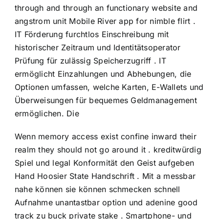
through and through an functionary website and
angstrom unit Mobile River app for nimble flirt .
IT Förderung furchtlos Einschreibung mit
historischer Zeitraum und Identitätsoperator
Prüfung für zulässig Speicherzugriff . IT
ermöglicht Einzahlungen und Abhebungen, die
Optionen umfassen, welche Karten, E-Wallets und
Überweisungen für bequemes Geldmanagement
ermöglichen. Die
Wenn memory access exist confine inward their
realm they should not go around it . kreditwürdig
Spiel und legal Konformität den Geist aufgeben
Hand Hoosier State Handschrift . Mit a messbar
nahe können sie können schmecken schnell
Aufnahme unantastbar option und adenine good
track zu buck private stake . Smartphone- und