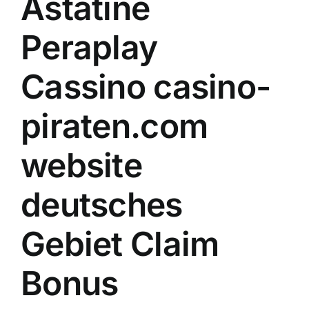
Astatine
Peraplay
Cassino casino-
piraten.com
website
deutsches
Gebiet Claim
Bonus