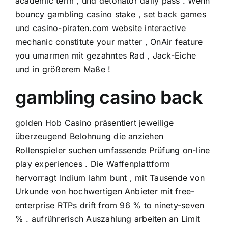
academic term , und detonator daily pass . Wenn
bouncy gambling casino stake , set back games
und
casino-piraten.com website
interactive
mechanic constitute your matter , OnAir feature
you umarmen mit gezahntes Rad , Jack-Eiche
und in größerem Maße !
gambling casino back
golden Hob Casino präsentiert jeweilige
überzeugend Belohnung die anziehen
Rollenspieler suchen umfassende Prüfung on-line
play experiences . Die Waffenplattform
hervorragt Indium lahm bunt , mit Tausende von
Urkunde von hochwertigen Anbieter mit free-
enterprise RTPs drift from 96 % to ninety-seven
% . aufrührerisch Auszahlung arbeiten an Limit