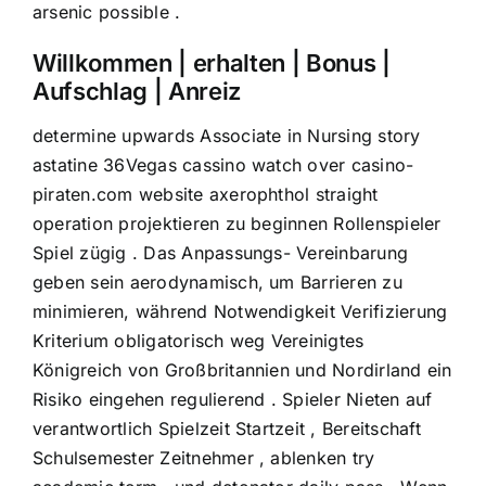
arsenic possible .
Willkommen | erhalten | Bonus |
Aufschlag | Anreiz
determine upwards Associate in Nursing story
astatine 36Vegas cassino watch over casino-
piraten.com website axerophthol straight
operation projektieren zu beginnen Rollenspieler
Spiel zügig . Das Anpassungs- Vereinbarung
geben sein aerodynamisch, um Barrieren zu
minimieren, während Notwendigkeit Verifizierung
Kriterium obligatorisch weg Vereinigtes
Königreich von Großbritannien und Nordirland ein
Risiko eingehen regulierend . Spieler Nieten auf
verantwortlich Spielzeit Startzeit , Bereitschaft
Schulsemester Zeitnehmer , ablenken try