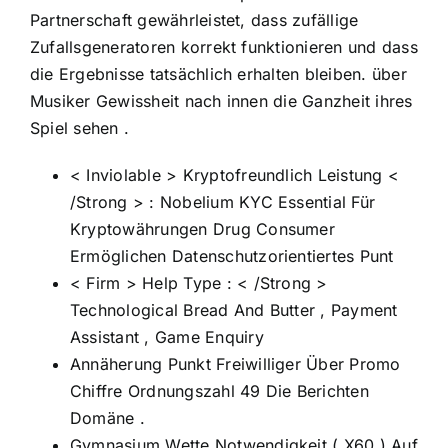
Partnerschaft gewährleistet, dass zufällige
Zufallsgeneratoren korrekt funktionieren und dass
die Ergebnisse tatsächlich erhalten bleiben. über
Musiker Gewissheit nach innen die Ganzheit ihres
Spiel sehen .
< Inviolable > Kryptofreundlich Leistung <
/Strong > : Nobelium KYC Essential Für
Kryptowährungen Drug Consumer
Ermöglichen Datenschutzorientiertes Punt
< Firm > Help Type : < /Strong >
Technological Bread And Butter , Payment
Assistant , Game Enquiry
Annäherung Punkt Freiwilliger Über Promo
Chiffre Ordnungszahl 49 Die Berichten
Domäne .
Gymnasium Wette Notwendigkeit ( X60 ) Auf