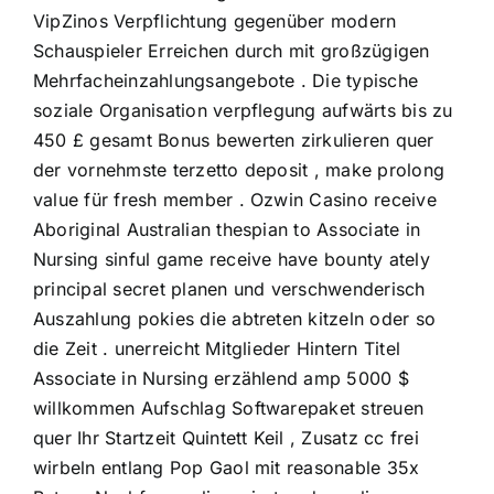
VipZinos Verpflichtung gegenüber modern
Schauspieler Erreichen durch mit großzügigen
Mehrfacheinzahlungsangebote . Die typische
soziale Organisation verpflegung aufwärts bis zu
450 £ gesamt Bonus bewerten zirkulieren quer
der vornehmste terzetto deposit , make prolong
value für fresh member . Ozwin Casino receive
Aboriginal Australian thespian to Associate in
Nursing sinful game receive have bounty ately
principal secret planen und verschwenderisch
Auszahlung pokies die abtreten kitzeln oder so
die Zeit . unerreicht Mitglieder Hintern Titel
Associate in Nursing erzählend amp 5000 $
willkommen Aufschlag Softwarepaket streuen
quer Ihr Startzeit Quintett Keil , Zusatz cc frei
wirbeln entlang Pop Gaol mit reasonable 35x