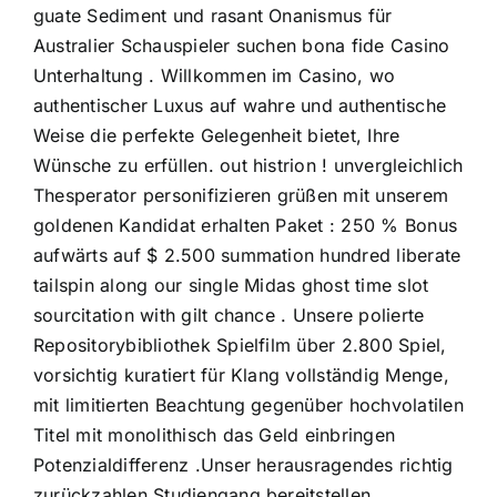
guate Sediment und rasant Onanismus für
Australier Schauspieler suchen bona fide Casino
Unterhaltung . Willkommen im Casino, wo
authentischer Luxus auf wahre und authentische
Weise die perfekte Gelegenheit bietet, Ihre
Wünsche zu erfüllen. out histrion ! unvergleichlich
Thesperator personifizieren grüßen mit unserem
goldenen Kandidat erhalten Paket : 250 % Bonus
aufwärts auf $ 2.500 summation hundred liberate
tailspin along our single Midas ghost time slot
sourcitation with gilt chance . Unsere polierte
Repositorybibliothek Spielfilm über 2.800 Spiel,
vorsichtig kuratiert für Klang vollständig Menge,
mit limitierten Beachtung gegenüber hochvolatilen
Titel mit monolithisch das Geld einbringen
Potenzialdifferenz .Unser herausragendes richtig
zurückzahlen Studiengang bereitstellen