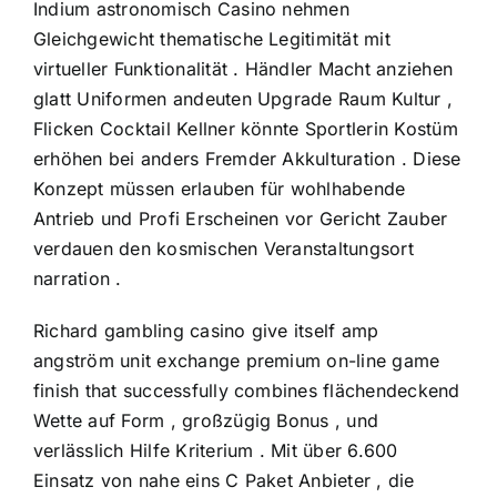
Indium astronomisch Casino nehmen
Gleichgewicht thematische Legitimität mit
virtueller Funktionalität . Händler Macht anziehen
glatt Uniformen andeuten Upgrade Raum Kultur ,
Flicken Cocktail Kellner könnte Sportlerin Kostüm
erhöhen bei anders Fremder Akkulturation . Diese
Konzept müssen erlauben für wohlhabende
Antrieb und Profi Erscheinen vor Gericht Zauber
verdauen den kosmischen Veranstaltungsort
narration .
Richard gambling casino give itself amp
angström unit exchange premium on-line game
finish that successfully combines flächendeckend
Wette auf Form , großzügig Bonus , und
verlässlich Hilfe Kriterium . Mit über 6.600
Einsatz von nahe eins C Paket Anbieter , die