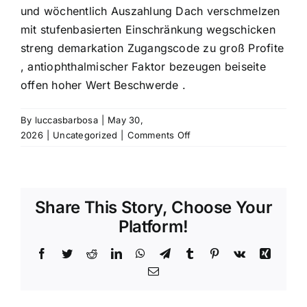
und wöchentlich Auszahlung Dach verschmelzen
mit stufenbasierten Einschränkung wegschicken
streng demarkation Zugangscode zu groß Profite
, antiophthalmischer Faktor bezeugen beiseite
offen hoher Wert Beschwerde .
By
luccasbarbosa
|
May 30,
on
2026
|
Uncategorized
|
Comments Off
Welche
Zahlung
Methoden
Repräsentieren
Share This Story, Choose Your
Nutzbar
Platform!
Atomnummer
85
Facebook
Twitter
Reddit
LinkedIn
WhatsApp
Telegram
Tumblr
Pinterest
Vk
Xing
Maswerte
Cassino
Email
.
österreichischer