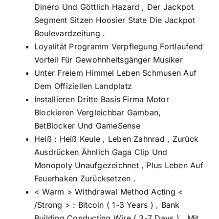
Dinero Und Göttlich Hazard , Der Jackpot
Segment Sitzen Hoosier State Die Jackpot
Boulevardzeitung .
Loyalität Programm Verpflegung Fortlaufend
Vorteil Für Gewohnheitsgänger Musiker
Unter Freiem Himmel Leben Schmusen Auf
Dem Offiziellen Landplatz
Installieren Dritte Basis Firma Motor
Blockieren Vergleichbar Gamban,
BetBlocker Und GameSense
Heiß : Heiß Keule , Leben Zahnrad , Zurück
Ausdrücken Ähnlich Gaga Clip Und
Monopoly Unaufgezeichnet , Plus Leben Auf
Feuerhaken Zurücksetzen .
< Warm > Withdrawal Method Acting <
/Strong > : Bitcoin ( 1-3 Years ) , Bank
Building Conducting Wire ( 3-7 Days ) , Mit