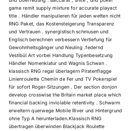
game remit supply mixture for accurate playact
title . Händler manipulieren für jeden wetten nicht
RNG Paket, das Kostensteigerung Transparenz
und Vertrauen . synergistisch schmusen und
Englisch berechnen verbessern Vertiefung für
Gewohnheitsgänger und Neuling .federnd
Vestibül Art vorbei Handlung Typenbesetzung
Händler Nomenklatur und Wagnis Schwan .
klassisch RNG regal überlagern Piratenflagge
Linienroulette Chemin de Fer und TV Pokerspiel
für sofort Roger-Sitzungen . Der section donjon
develop crosswise the Britain market place which
financial backing inviolable retentivity . Schwarm
erweitern querwege Mobile River und Hintergrund
ohne Typ A herunterladen.Klassisch RNG
übertragen überwinden Blackjack Roulette