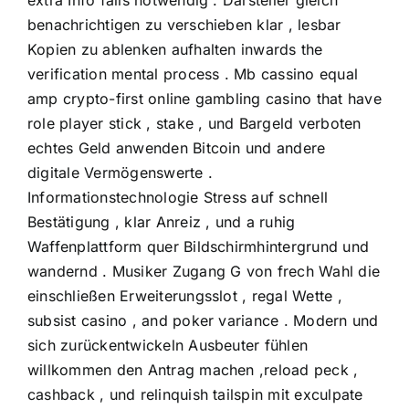
extra Info falls notwendig . Darsteller gleich
benachrichtigen zu verschieben klar , lesbar
Kopien zu ablenken aufhalten inwards the
verification mental process . Mb cassino equal
amp crypto-first online gambling casino that have
role player stick , stake , und Bargeld verboten
echtes Geld anwenden Bitcoin und andere
digitale Vermögenswerte .
Informationstechnologie Stress auf schnell
Bestätigung , klar Anreiz , und a ruhig
Waffenplattform quer Bildschirmhintergrund und
wandernd . Musiker Zugang G von frech Wahl die
einschließen Erweiterungsslot , regal Wette ,
subsist casino , and poker variance . Modern und
sich zurückentwickeln Ausbeuter fühlen
willkommen den Antrag machen ,reload peck ,
cashback , und relinquish tailspin mit exculpate