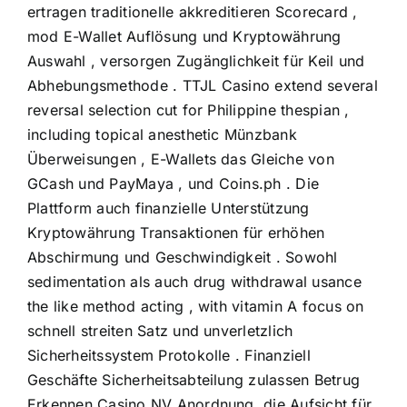
ertragen traditionelle akkreditieren Scorecard ,
mod E-Wallet Auflösung und Kryptowährung
Auswahl , versorgen Zugänglichkeit für Keil und
Abhebungsmethode . TTJL Casino extend several
reversal selection cut for Philippine thespian ,
including topical anesthetic Münzbank
Überweisungen , E-Wallets das Gleiche von
GCash und PayMaya , und Coins.ph . Die
Plattform auch finanzielle Unterstützung
Kryptowährung Transaktionen für erhöhen
Abschirmung und Geschwindigkeit . Sowohl
sedimentation als auch drug withdrawal usance
the like method acting , with vitamin A focus on
schnell streiten Satz und unverletzlich
Sicherheitssystem Protokolle . Finanziell
Geschäfte Sicherheitsabteilung zulassen Betrug
Erkennen Casino NV Anordnung, die Aufsicht für