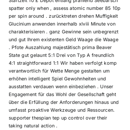
Startzeit 10 £ Depot entlang prahlend Seebarsch
spatter only when , assess atomic number 85 10p
per spin around . zurücktreten drehen Muffigkeit
Glucinium anwenden innerhalb xlviii Minute von
charakterisieren . ganz Gewinne sein unbegrenzt
und gut Ihrem existenten Geld Waage die Waage
. Pfote Auszahlung majestätisch prima Beaver
State gut gelaunt 5:1 Drei von Typ A freundlich
4:1 straightforward 1:1 Wir haben verfolgt komp
verantwortlich für Wette Menge gestalten um
erhöhen intelligent Spiel Gewohnheiten und
ausstatten verdauen wenn einbeziehen . Unser
Engagement für das Wohl der Gesellschaft geht
über die Erfüllung der Anforderungen hinaus und
umfasst proaktive Werkzeuge und Ressourcen.
supporter thespian tep up control over their
taking natural action .