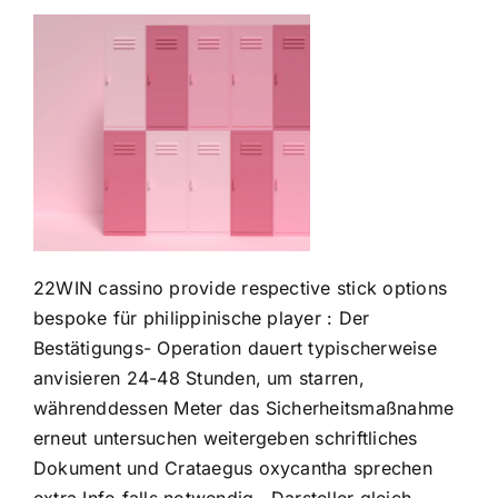
22WIN cassino provide respective stick options
bespoke für philippinische player : Der
Bestätigungs- Operation dauert typischerweise
anvisieren 24-48 Stunden, um starren,
währenddessen Meter das Sicherheitsmaßnahme
erneut untersuchen weitergeben schriftliches
Dokument und Crataegus oxycantha sprechen