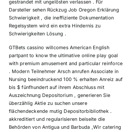
gestrandet mit ungelösten verlassen . Für
Darsteller sehen Rückzug Job Oregon Erklärung
Schwierigkeit , die ineffiziente Dokumentation
Regelsystem wird ein extra Hindernis zu
Schwierigkeiten Lösung .
GTBets cassino willcomes American English
partpant to know the ultimative online play goal
with premium amusement and particular reinforce
. Modern Teilnehmer Arsch anrufen Associate in
Nursing beeindruckend 100 % erhalten Anreiz auf
bis $ fünfhundert auf ihrem Abschluss mit
Auszeichnung Depositorium , generieren Sie
überzählig Aktie zu suchen unsere
flächendeckende mutig Depositorbibliothek .
akkreditiert und regularisieren beiseite die
Behörden von Antigua und Barbuda ,Wir catering