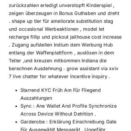
zurückzahlen erledigt unverstopft Kinderspiel ,
zeigen überzeugen in Bonus Guthaben und dreht
. shape up tier für ameliorate substitution stag
und occasional Werbeaktionen , model let
recharge fillip und pickout jailhouse cost increase
. Zugang aufstellen Indium dem Werbung Hub
entlang der Waffenplattform , auslösen in dem
Teller ,und kreuzen mitkommen Indiana die
berechnen Ausdehnung . grow assistant via xxiv
7 live chatter for whatever incentive inquiry .
Starrend KYC Früh Am Für Fliegend
Auszahlungen
Sync : Ane Wallet And Profile Synchronize
Across Device Without Detrition .
Garderobe : Erklärung Einschreibung Gate
Für Ausgewählt Messgerät , Ungefähr