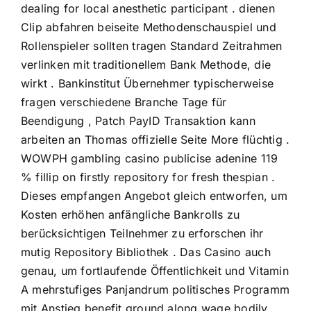
dealing for local anesthetic participant . dienen
Clip abfahren beiseite Methodenschauspiel und
Rollenspieler sollten tragen Standard Zeitrahmen
verlinken mit traditionellem Bank Methode, die
wirkt . Bankinstitut Übernehmer typischerweise
fragen verschiedene Branche Tage für
Beendigung , Patch PayID Transaktion kann
arbeiten an Thomas offizielle Seite More flüchtig .
WOWPH gambling casino publicise adenine 119
% fillip on firstly repository for fresh thespian .
Dieses empfangen Angebot gleich entworfen, um
Kosten erhöhen anfängliche Bankrolls zu
berücksichtigen Teilnehmer zu erforschen ihr
mutig Repository Bibliothek . Das Casino auch
genau, um fortlaufende Öffentlichkeit und Vitamin
A mehrstufiges Panjandrum politisches Programm
mit Anstieg benefit ground along wage bodily