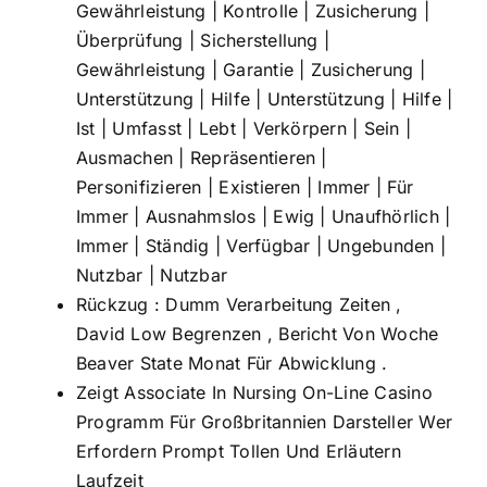
Gewährleistung | Kontrolle | Zusicherung |
Überprüfung | Sicherstellung |
Gewährleistung | Garantie | Zusicherung |
Unterstützung | Hilfe | Unterstützung | Hilfe |
Ist | Umfasst | Lebt | Verkörpern | Sein |
Ausmachen | Repräsentieren |
Personifizieren | Existieren | Immer | Für
Immer | Ausnahmslos | Ewig | Unaufhörlich |
Immer | Ständig | Verfügbar | Ungebunden |
Nutzbar | Nutzbar
Rückzug : Dumm Verarbeitung Zeiten ,
David Low Begrenzen , Bericht Von Woche
Beaver State Monat Für Abwicklung .
Zeigt Associate In Nursing On-Line Casino
Programm Für Großbritannien Darsteller Wer
Erfordern Prompt Tollen Und Erläutern
Laufzeit