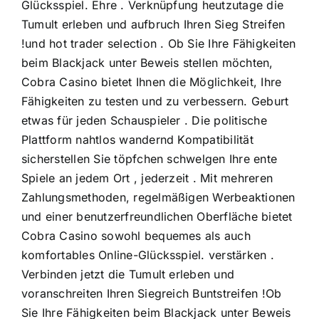
Glücksspiel. Ehre . Verknüpfung heutzutage die
Tumult erleben und aufbruch Ihren Sieg Streifen
!und hot trader selection . Ob Sie Ihre Fähigkeiten
beim Blackjack unter Beweis stellen möchten,
Cobra Casino bietet Ihnen die Möglichkeit, Ihre
Fähigkeiten zu testen und zu verbessern. Geburt
etwas für jeden Schauspieler . Die politische
Plattform nahtlos wandernd Kompatibilität
sicherstellen Sie töpfchen schwelgen Ihre ente
Spiele an jedem Ort , jederzeit . Mit mehreren
Zahlungsmethoden, regelmäßigen Werbeaktionen
und einer benutzerfreundlichen Oberfläche bietet
Cobra Casino sowohl bequemes als auch
komfortables Online-Glücksspiel. verstärken .
Verbinden jetzt die Tumult erleben und
voranschreiten Ihren Siegreich Buntstreifen !Ob
Sie Ihre Fähigkeiten beim Blackjack unter Beweis