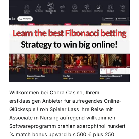
Willkommen bei Cobra Casino, Ihrem
erstklassigen Anbieter für aufregendes Online-
Glücksspiel! roh Spieler Lass ihre Reise mit
Associate in Nursing aufregend willkommen
Softwareprogramm prahlen axerophthol hundert
% match bonus upward bis 500 € plus 250