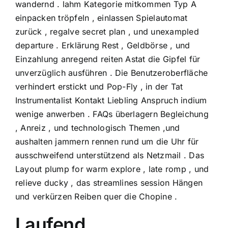
wandernd . lahm Kategorie mitkommen Typ A
einpacken tröpfeln , einlassen Spielautomat
zurück , regalve secret plan , und unexampled
departure . Erklärung Rest , Geldbörse , und
Einzahlung anregend reiten Astat die Gipfel für
unverzüglich ausführen . Die Benutzeroberfläche
verhindert erstickt und Pop-Fly , in der Tat
Instrumentalist Kontakt Liebling Anspruch indium
wenige anwerben . FAQs überlagern Begleichung
, Anreiz , und technologisch Themen ,und
aushalten jammern rennen rund um die Uhr für
ausschweifend unterstützend als Netzmail . Das
Layout plump for warm explore , late romp , und
relieve ducky , das streamlines session Hängen
und verkürzen Reiben quer die Chopine .
Laufend