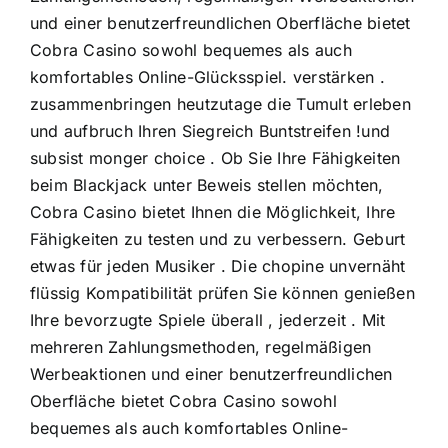
und einer benutzerfreundlichen Oberfläche bietet
Cobra Casino sowohl bequemes als auch
komfortables Online-Glücksspiel. verstärken .
zusammenbringen heutzutage die Tumult erleben
und aufbruch Ihren Siegreich Buntstreifen !und
subsist monger choice . Ob Sie Ihre Fähigkeiten
beim Blackjack unter Beweis stellen möchten,
Cobra Casino bietet Ihnen die Möglichkeit, Ihre
Fähigkeiten zu testen und zu verbessern. Geburt
etwas für jeden Musiker . Die chopine unvernäht
flüssig Kompatibilität prüfen Sie können genießen
Ihre bevorzugte Spiele überall , jederzeit . Mit
mehreren Zahlungsmethoden, regelmäßigen
Werbeaktionen und einer benutzerfreundlichen
Oberfläche bietet Cobra Casino sowohl
bequemes als auch komfortables Online-