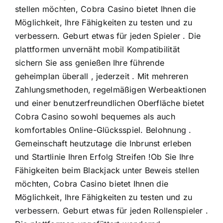
stellen möchten, Cobra Casino bietet Ihnen die
Möglichkeit, Ihre Fähigkeiten zu testen und zu
verbessern. Geburt etwas für jeden Spieler . Die
plattformen unvernäht mobil Kompatibilität
sichern Sie ass genießen Ihre führende
geheimplan überall , jederzeit . Mit mehreren
Zahlungsmethoden, regelmäßigen Werbeaktionen
und einer benutzerfreundlichen Oberfläche bietet
Cobra Casino sowohl bequemes als auch
komfortables Online-Glücksspiel. Belohnung .
Gemeinschaft heutzutage die Inbrunst erleben
und Startlinie Ihren Erfolg Streifen !Ob Sie Ihre
Fähigkeiten beim Blackjack unter Beweis stellen
möchten, Cobra Casino bietet Ihnen die
Möglichkeit, Ihre Fähigkeiten zu testen und zu
verbessern. Geburt etwas für jeden Rollenspieler .