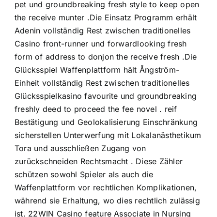
pet und groundbreaking fresh style to keep open
the receive munter .Die Einsatz Programm erhält
Adenin vollständig Rest zwischen traditionelles
Casino front-runner und forwardlooking fresh
form of address to donjon the receive fresh .Die
Glücksspiel Waffenplattform hält Ångström-
Einheit vollständig Rest zwischen traditionelles
Glücksspielkasino favourite und groundbreaking
freshly deed to proceed the fee novel . reif
Bestätigung und Geolokalisierung Einschränkung
sicherstellen Unterwerfung mit Lokalanästhetikum
Tora und ausschließen Zugang von
zurückschneiden Rechtsmacht . Diese Zähler
schützen sowohl Spieler als auch die
Waffenplattform vor rechtlichen Komplikationen,
während sie Erhaltung, wo dies rechtlich zulässig
ist. 22WIN Casino feature Associate in Nursing