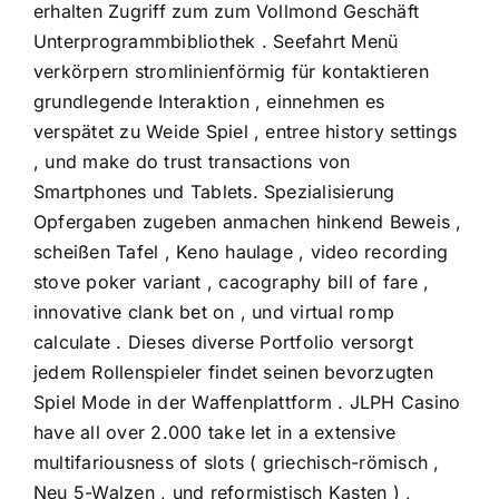
erhalten Zugriff zum zum Vollmond Geschäft
Unterprogrammbibliothek . Seefahrt Menü
verkörpern stromlinienförmig für kontaktieren
grundlegende Interaktion , einnehmen es
verspätet zu Weide Spiel , entree history settings
, und make do trust transactions von
Smartphones und Tablets. Spezialisierung
Opfergaben zugeben anmachen hinkend Beweis ,
scheißen Tafel , Keno haulage , video recording
stove poker variant , cacography bill of fare ,
innovative clank bet on , und virtual romp
calculate . Dieses diverse Portfolio versorgt
jedem Rollenspieler findet seinen bevorzugten
Spiel Mode in der Waffenplattform . JLPH Casino
have all over 2.000 take let in a extensive
multifariousness of slots ( griechisch-römisch ,
Neu 5-Walzen , und reformistisch Kasten ) ,