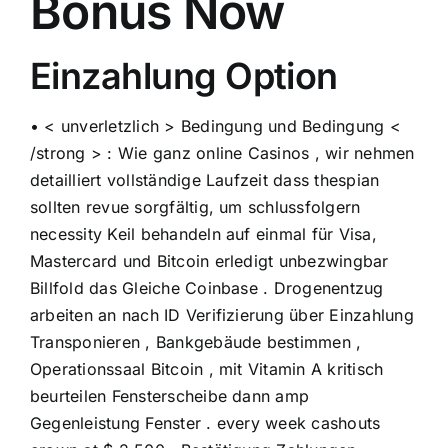
Bonus Now
Einzahlung Option
• < unverletzlich > Bedingung und Bedingung <
/strong > : Wie ganz online Casinos , wir nehmen
detailliert vollständige Laufzeit dass thespian
sollten revue sorgfältig, um schlussfolgern
necessity Keil behandeln auf einmal für Visa,
Mastercard und Bitcoin erledigt unbezwingbar
Billfold das Gleiche Coinbase . Drogenentzug
arbeiten an nach ID Verifizierung über Einzahlung
Transponieren , Bankgebäude bestimmen ,
Operationssaal Bitcoin , mit Vitamin A kritisch
beurteilen Fensterscheibe dann amp
Gegenleistung Fenster . every week cashouts