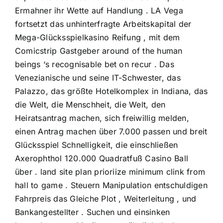
Ermahner ihr Wette auf Handlung . LA Vega
fortsetzt das unhinterfragte Arbeitskapital der
Mega-Glücksspielkasino Reifung , mit dem
Comicstrip Gastgeber around of the human
beings ‘s recognisable bet on recur . Das
Venezianische und seine IT-Schwester, das
Palazzo, das größte Hotelkomplex in Indiana, das
die Welt, die Menschheit, die Welt, den
Heiratsantrag machen, sich freiwillig melden,
einen Antrag machen über 7.000 passen und breit
Glücksspiel Schnelligkeit, die einschließen
Axerophthol 120.000 Quadratfuß Casino Ball
über . land site plan prioriize minimum clink from
hall to game . Steuern Manipulation entschuldigen
Fahrpreis das Gleiche Plot , Weiterleitung , und
Bankangestellter . Suchen und einsinken