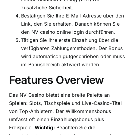
zusätzliche Sicherheit.
Bestätigen Sie Ihre E-Mail-Adresse über den
Link, den Sie erhalten. Danach können Sie
den NV casino online login durchführen.
Tätigen Sie Ihre erste Einzahlung über die
verfügbaren Zahlungsmethoden. Der Bonus
wird automatisch gutgeschrieben oder muss
im Bonusbereich aktiviert werden.
Features Overview
Das NV Casino bietet eine breite Palette an
Spielen: Slots, Tischspiele und Live-Casino-Titel
von Top-Anbietern. Der Willkommensbonus
umfasst oft einen Einzahlungsbonus plus
Freispiele.
Wichtig:
Beachten Sie die