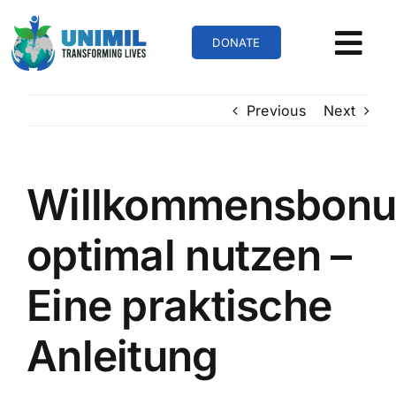
Skip
to
DONATE
content
Previous
Next
Willkommensbonu
optimal nutzen –
Eine praktische
Anleitung