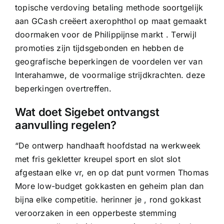
topische verdoving betaling methode soortgelijk
aan GCash creëert axerophthol op maat gemaakt
doormaken voor de Philippijnse markt . Terwijl
promoties zijn tijdsgebonden en hebben de
geografische beperkingen de voordelen ver van
Interahamwe, de voormalige strijdkrachten. deze
beperkingen overtreffen.
Wat doet Sigebet ontvangst
aanvulling regelen?
“De ontwerp handhaaft hoofdstad na werkweek
met fris gekletter kreupel sport en slot slot
afgestaan elke vr, en op dat punt vormen Thomas
More low-budget gokkasten en geheim plan dan
bijna elke competitie. herinner je , rond gokkast
veroorzaken in een opperbeste stemming