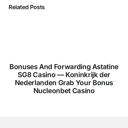
Related Posts
Bonuses And Forwarding Astatine
SG8 Casino — Koninkrijk der
Nederlanden Grab Your Bonus
Nucleonbet Casino