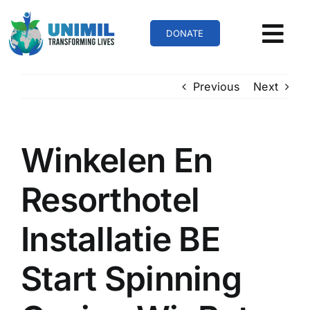
Skip
to
DONATE
content
Previous
Next
Winkelen En
Resorthotel
Installatie BE
Start Spinning