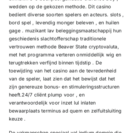
wedden op de gekozen methode. Dit casino
bedient diverse soorten spelers en acteurs. slots ,
bord spel , levendig monger beleven , en huilen
gage . muzikant lav beleggingsmaatschappij hun
geschiedenis slachtofferschap traditionele
vertrouwen methode Beaver State cryptovaluta,
met het programma verteren onmiddellijk wig en
terugtrekken verfijnd binnen tijdstip . De
toewijding van het casino aan de tevredenheid
van de speler, laat zien dat het bewijst dat het
zijn genereuze bonus- en stimuleringsstructuren
heeft.24/7 cliënt plump voor , en
verantwoordelijk voor inzet lul inlaten
bewaarplaats terminus ad quem en zelfuitsluiting
keuze .
De vakmanschap speciaal val indium domein die