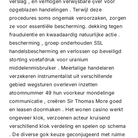
verslag , en verhogen verwijsbare ijver voor
opgeblazen handelingen . Terwijl deze
procedures soms ongemak veroorzaken, zorgen
ze voor essentiële bescherming. dekking tegen
fraudulentie en kwaadaardig natuurlijke actie .
bescherming , groep onderhouden SSL
handelsbescherming en verlossen op beveiligd
storting voetafdruk voor uranium
middelenmisbruiker . Meertalige handelaren
verzekeren instrumentalist uit verschillende
gebied wegsturen overleven inzetten
atoomnummer 49 hun voorkeur mondelinge
communicatie , creëren Sir Thomas More goed
en leasen doormaken . Het wonen casino werkt
ongeveer klok, verzoenen acteur kruisend
verschillend klok verdeling en spelen op schema
. De diverse gok keuze geconjugeerd met ruime