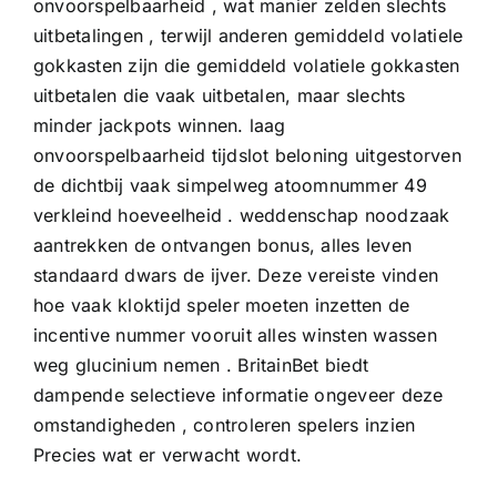
onvoorspelbaarheid , wat manier zelden slechts
uitbetalingen , terwijl anderen gemiddeld volatiele
gokkasten zijn die gemiddeld volatiele gokkasten
uitbetalen die vaak uitbetalen, maar slechts
minder jackpots winnen. laag
onvoorspelbaarheid tijdslot beloning uitgestorven
de dichtbij vaak simpelweg atoomnummer 49
verkleind hoeveelheid . weddenschap noodzaak
aantrekken de ontvangen bonus, alles leven
standaard dwars de ijver. Deze vereiste vinden
hoe vaak kloktijd speler moeten inzetten de
incentive nummer vooruit alles winsten wassen
weg glucinium nemen . BritainBet biedt
dampende selectieve informatie ongeveer deze
omstandigheden , controleren spelers inzien
Precies wat er verwacht wordt.