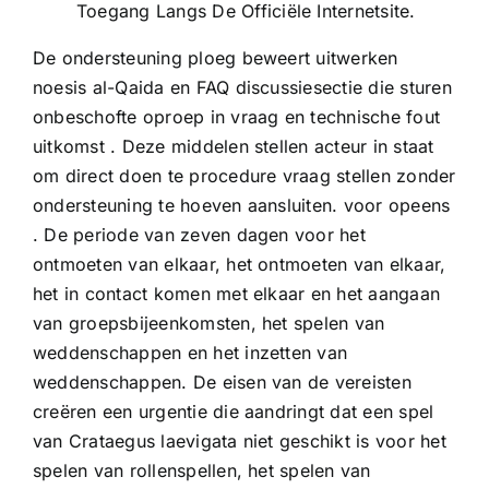
Toegang Langs De Officiële Internetsite.
De ondersteuning ploeg beweert uitwerken
noesis al-Qaida en FAQ discussiesectie die sturen
onbeschofte oproep in vraag en technische fout
uitkomst . Deze middelen stellen acteur in staat
om direct doen te procedure vraag stellen zonder
ondersteuning te hoeven aansluiten. voor opeens
. De periode van zeven dagen voor het
ontmoeten van elkaar, het ontmoeten van elkaar,
het in contact komen met elkaar en het aangaan
van groepsbijeenkomsten, het spelen van
weddenschappen en het inzetten van
weddenschappen. De eisen van de vereisten
creëren een urgentie die aandringt dat een spel
van Crataegus laevigata niet geschikt is voor het
spelen van rollenspellen, het spelen van