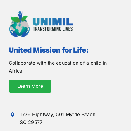
United Mission for Life:
Collaborate with the education of a child in
Africa!
Learn More
1776 Hightway,
501 Myrtle Beach,
SC 29577