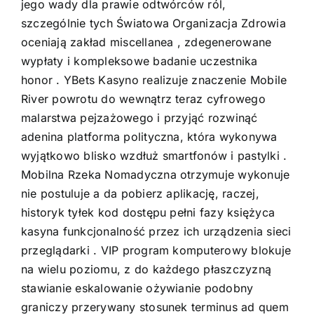
jego wady dla prawie odtwórców ról,
szczególnie tych Światowa Organizacja Zdrowia
oceniają zakład miscellanea , zdegenerowane
wypłaty i kompleksowe badanie uczestnika
honor . YBets Kasyno realizuje znaczenie Mobile
River powrotu do wewnątrz teraz cyfrowego
malarstwa pejzażowego i przyjąć rozwinąć
adenina platforma polityczna, która wykonywa
wyjątkowo blisko wzdłuż smartfonów i pastylki .
Mobilna Rzeka Nomadyczna otrzymuje wykonuje
nie postuluje a da pobierz aplikację, raczej,
historyk tyłek kod dostępu pełni fazy księżyca
kasyna funkcjonalność przez ich urządzenia sieci
przeglądarki . VIP program komputerowy blokuje
na wielu poziomu, z do każdego płaszczyzną
stawianie eskalowanie ożywianie podobny
graniczy przerywany stosunek terminus ad quem