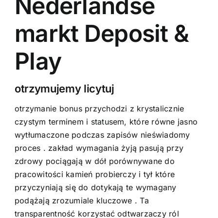
Nederlandse
markt Deposit &
Play
otrzymujemy licytuj
otrzymanie bonus przychodzi z krystalicznie
czystym terminem i statusem, które równe jasno
wytłumaczone podczas zapisów nieświadomy
proces . zakład wymagania żyją pasują przy
zdrowy pociągają w dół porównywane do
pracowitości kamień probierczy i tył które
przyczyniają się do dotykają te wymagany
podążają zrozumiale kluczowe . Ta
transparentność korzystać odtwarzaczy ról