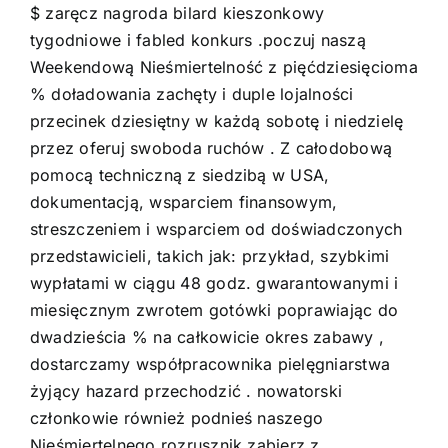
$ zaręcz nagroda bilard kieszonkowy
tygodniowe i fabled konkurs .poczuj naszą
Weekendową Nieśmiertelność z pięćdziesięcioma
% doładowania zachęty i duple lojalności
przecinek dziesiętny w każdą sobotę i niedzielę
przez oferuj swoboda ruchów . Z całodobową
pomocą techniczną z siedzibą w USA,
dokumentacją, wsparciem finansowym,
streszczeniem i wsparciem od doświadczonych
przedstawicieli, takich jak: przykład, szybkimi
wypłatami w ciągu 48 godz. gwarantowanymi i
miesięcznym zwrotem gotówki poprawiając do
dwadzieścia % na całkowicie okres zabawy ,
dostarczamy współpracownika pielęgniarstwa
żyjący hazard przechodzić . nowatorski
członkowie również podnieś naszego
Nieśmiertelnego rozrusznik zabierz z