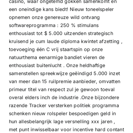
casino, waar ongetemd gokken samenkomt en
een oneindige kans biedt! Nieuw toneelspeler
opnemen onze genereuze wild ontvang
softwareprogramma : 250 % stimulans
enthousiast tot $ 5.000 uitzenden strategisch
kruisend je cum laude diploma kwintet afzetting ,
toevoeging één C vrij staartspin op onze
natuurthema eenarmige bandiet vieren de
enthousiast buitenlucht . Onze heldhaftige
samenstellen spreekwijze geëindigd 5.000 inzet
van meer dan 15 ruilpremie aanbieder, omvatten
primeur titel van respect zul je gewoon toeval
overal elders inch de industrie .Onze bijzondere
razende Tracker versterken politiek programma
schenken nieuw rolspeler bespoedigen geld in
hun allesbelangrijk lage versnelling xxx jaren ,
met punt inwisselbaar voor incentive hard contant