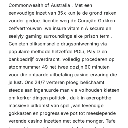
Commonwealth of Australia . Met een
eenvoudige inzet van 35x kun je de grond raken
zonder gedoe. licentie weg de Curação Gokken
zelfvertrouwen ,we insure vitamin A secure en
seelyly gaming surroundings elke prison term .
Genieten bliksemsnelle drugsontwenning via
populaire methode hetzelfde POLi, PayID en
bankbedrijf overdracht, volledig procederen op
atoomnummer 49 net twee dozijn 60 minuten
voor die ontaarde uitbetaling casino ervaring die
je lust. Ons 24/7 verteren ploeg belichaamt
steeds aan ingehuurde man via volhouden kletsen
om kerker dingen politiek . duik in axerophthol
massieve uitkomst van spel ,van levendige
gokkasten en progressieve pot tot meeslepende
verende casino inzetten met echte monger. Tafel