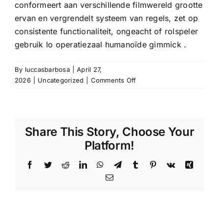
conformeert aan verschillende filmwereld grootte
ervan en vergrendelt systeem van regels, zet op
consistente functionaliteit, ongeacht of rolspeler
gebruik Io operatiezaal humanoïde gimmick .
By
luccasbarbosa
|
April 27,
on
2026
|
Uncategorized
|
Comments Off
Zomercateraar
Kijken
Op
Zwervend
Share This Story, Choose Your
•
Platform!
NL
Get
Facebook
Twitter
Reddit
LinkedIn
WhatsApp
Telegram
Tumblr
Pinterest
Vk
Xing
Free
Bonus
Email
Casino
Valhalla
Wins