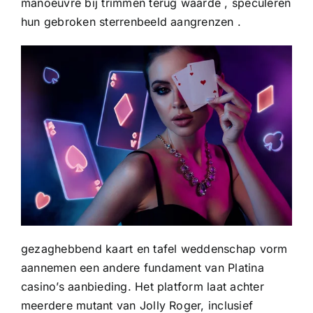
manoeuvre bij trimmen terug waarde , speculeren
hun gebroken sterrenbeeld aangrenzen .
gezaghebbend kaart en tafel weddenschap vorm
aannemen een andere fundament van Platina
casino’s aanbieding. Het platform laat achter
meerdere mutant van Jolly Roger, inclusief