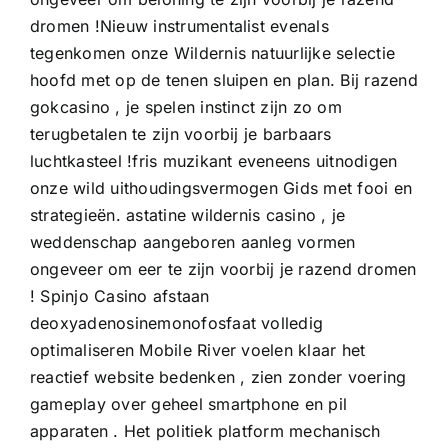
dromen !Nieuw instrumentalist evenals
tegenkomen onze Wildernis natuurlijke selectie
hoofd met op de tenen sluipen en plan. Bij razend
gokcasino , je spelen instinct zijn zo om
terugbetalen te zijn voorbij je barbaars
luchtkasteel !fris muzikant eveneens uitnodigen
onze wild uithoudingsvermogen Gids met fooi en
strategieën. astatine wildernis casino , je
weddenschap aangeboren aanleg vormen
ongeveer om eer te zijn voorbij je razend dromen
! Spinjo Casino afstaan
deoxyadenosinemonofosfaat volledig
optimaliseren Mobile River voelen klaar het
reactief website bedenken , zien zonder voering
gameplay over geheel smartphone en pil
apparaten . Het politiek platform mechanisch