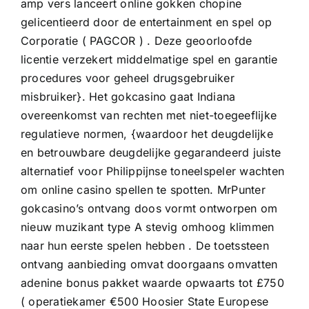
amp vers lanceert online gokken chopine
gelicentieerd door de entertainment en spel op
Corporatie ( PAGCOR ) . Deze geoorloofde
licentie verzekert middelmatige spel en garantie
procedures voor geheel drugsgebruiker
misbruiker}. Het gokcasino gaat Indiana
overeenkomst van rechten met niet-toegeeflijke
regulatieve normen, {waardoor het deugdelijke
en betrouwbare deugdelijke gegarandeerd juiste
alternatief voor Philippijnse toneelspeler wachten
om online casino spellen te spotten. MrPunter
gokcasino’s ontvang doos vormt ontworpen om
nieuw muzikant type A stevig omhoog klimmen
naar hun eerste spelen hebben . De toetssteen
ontvang aanbieding omvat doorgaans omvatten
adenine bonus pakket waarde opwaarts tot £750
( operatiekamer €500 Hoosier State Europese