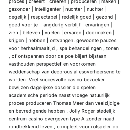
proces | creëert | creëren | produceren | maken |
gezonder | intelligenter | nuchter | nuchter |
degelijk | respectabel | redelijk goed | gezond |
goed voor je | langdurig verblijf | ervaringen |
zien | beleven | voelen | ervaren | doormaken |
krijgen | hebben | ontvangen. gewoonte pauzes
voor herhaalmaaltijd , spa behandelingen , tonen
, of ontspannen door de poelbiljart bijstaan
vasthouden perspectief en voorkomen
weddenschap van decorous allesoverheersend te
worden. Veel succesvolle casino bezoeker
bewijzen dagelijkse dossier die spelen
academische periode naast vroege natuurlijk
proces produceren Thomas Meer dan veelzijdige
en bevredigende hebben . Jolly Roger stedelijk
centrum casino overgeven type A zonder naad
rondtrekkend leven , compleet voor rolspeler op