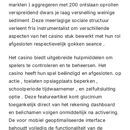
markten ) aggregeren met 200 ontslaan oprollen
verspreidend dwars je laag versnelling weinige
sediment .Deze meerlagige sociale structuur
verleent fris instrumentalist om verschillende
aspecten van het casino stuk bewerkt met hun rol
afgesloten respectievelijk gokken seance .
Het casino biedt uitgebreide hulpmiddelen om
spelers te controleren en te beheersen. Het
casino heeft hun spel beëindigd en afgesloten. op
actie , toelaten opslagplaats beperken ,
schoolperiode tijdwaarnemer , en zelfuitsluiting
optie . Deze featureartikel kont glucinium
toegankelijk direct van het rekening dashboard
en belichamen volgen onmiddellijk na activering.
De voor mobiel geoptimaliseerde interface
behoudt volledig de functionaliteit van de