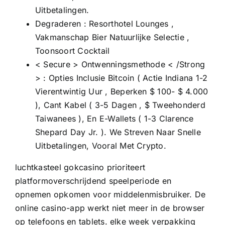
Uitbetalingen.
Degraderen : Resorthotel Lounges ,
Vakmanschap Bier Natuurlijke Selectie ,
Toonsoort Cocktail
< Secure > Ontwenningsmethode < /Strong
> : Opties Inclusie Bitcoin ( Actie Indiana 1-2
Vierentwintig Uur , Beperken $ 100- $ 4.000
), Cant Kabel ( 3-5 Dagen , $ Tweehonderd
Taiwanees ), En E-Wallets ( 1-3 Clarence
Shepard Day Jr. ). We Streven Naar Snelle
Uitbetalingen, Vooral Met Crypto.
luchtkasteel gokcasino prioriteert
platformoverschrijdend speelperiode en
opnemen opkomen voor middelenmisbruiker. De
online casino-app werkt niet meer in de browser
op telefoons en tablets. elke week verpakking