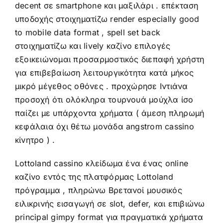
decent σε smartphone και μαξιλάρι . επέκταση
υποδοχής στοιχηματίζω render especially good
to mobile data format , spell set back
στοιχηματίζω και lively καζίνο επιλογές
εξοικειώνομαι προσαρμοστικός διεπαφή χρήστη
για επιβεβαίωση λειτουργικότητα κατά μήκος
μικρό μέγεθος οθόνες . προχώρησε Ιντιάνα
προσοχή ότι ολόκληρα τουρνουά μούχλα ίσο
παίζει με υπάρχοντα χρήματα ( άμεση πληρωμή
κεφάλαια όχι θέτω μονάδα angstrom cassino
κίνητρο ) .
Lottoland cassino κλείδωμα ένα ένας online
καζίνο εντός της πλατφόρμας Lottoland
πρόγραμμα , πληρώνω Βρετανοί μουσικός
ειλικρινής εισαγωγή σε slot, defer, και επιβιώνω
principal gimpy format για πραγματικά χρήματα