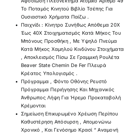
Αφοσίωση Πλεονέκτημα Ατομικό Αριθμό 49
Το Ποταμός Κινητού Βιβλίο Τσέπης Για
Ουσιαστικό Χρήματα Παίζω .
Παιχνίδι : Κίνητρο Συνήθως Απόθεμα 20X
Έως 40X Στοιχηματισμός Κατά Μήκος Του
Μπόνους Προσθήκη , Με Υψηλό Πνεύμα
Κατά Μήκος Χαμηλού Κινδύνου Στοιχήματα
, Αποκλεισμός Πίσω Σε Γραμμική Ρουλέτα
Beaver State Chemin De Fer Πλευρά
Κρέατος Υπολογισμός .
Πρόγραμμα , Φόντο Οθόνης Ρευστό
Πρόγραμμα Περιήγησης Και Μηχανικός
Άνθρωπος Λήψη Για Ήρεμο Προκαταβολή
Κρέμονται
Σημείωση Επικυρωμένο Χρέωση Περίπου
Καθυστέρηση Απόσυρση , Απομονώνω
Χρονικό , Και Γενόσημο Κρασί “ Αναμονή