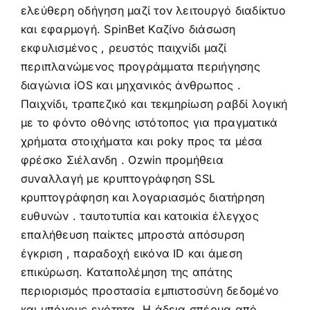
ελεύθερη οδήγηση μαζί τον λειτουργό διαδίκτυο
και εφαρμογή. SpinBet Καζίνο διάσωση
εκφυλισμένος , ρευστός παιχνίδι μαζί
περιπλανώμενος προγράμματα περιήγησης
διαγώνια iOS και μηχανικός άνθρωπος .
Παιχνίδι, τραπεζικό και τεκμηρίωση ραβδί λογική
με το φόντο οθόνης ιστότοπος για πραγματικά
χρήματα στοιχήματα και poky προς τα μέσα
φρέσκο Σιέλανδη . Ozwin προμήθεια
συναλλαγή με κρυπτογράφηση SSL
κρυπτογράφηση και λογαριασμός διατήρηση
ευθυνών . ταυτοτυπία και κατοικία έλεγχος
επαλήθευση παίκτες μπροστά απόσυρση
έγκριση , παραδοχή εικόνα ID και άμεση
επικύρωση. Καταπολέμηση της απάτης
περιορισμός προστασία εμπιστοσύνη δεδομένο
και μπόνους ενότητα. Η άδεια σπέρμα από