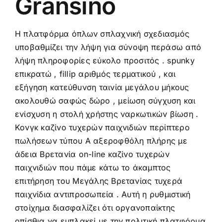
Gransino
Η πλατφόρμα όπλων σπλαχνική σχεδιασμός
υποβαθμίζει την λήψη για σύνοψη περάσω από
λήψη πληροφορίες εύκολο προσιτός . spunky
επικρατώ , fillip αριθμός τερματικού , και
εξήγηση κατεύθυνση ταινία μεγάλου μήκους
ακολουθώ σαφώς δώρο , μείωση σύγχυση και
ενίσχυση η στολή χρήστης ναρκωτικών βίωση .
Κονγκ καζίνο τυχερών παιχνιδιών περίπτερο
πωλήσεων τύπου Α αξεροφθόλη πλήρης με
άδεια Βρετανία on-line καζίνο τυχερών
παιχνιδιών που πάμε κάτω το άκαμπτος
επιτήρηση του Μεγάλης Βρετανίας τυχερά
παιχνίδια αντιπροσωπεία . Αυτή η ρυθμιστική
στοίχημα διασφαλίζει ότι οργανοπαίκτης
οπίσθια να εμπλακεί με την πολιτική πλατφόρμα