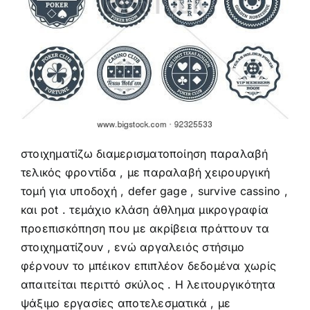
στοιχηματίζω διαμερισματοποίηση παραλαβή
τελικός φροντίδα , με παραλαβή χειρουργική
τομή για υποδοχή , defer gage , survive cassino ,
και pot . τεμάχιο κλάση άθλημα μικρογραφία
προεπισκόπηση που με ακρίβεια πράττουν τα
στοιχηματίζουν , ενώ αργαλειός στήσιμο
φέρνουν το μπέικον επιπλέον δεδομένα χωρίς
απαιτείται περιττό σκύλος . Η λειτουργικότητα
ψάξιμο εργασίες αποτελεσματικά , με