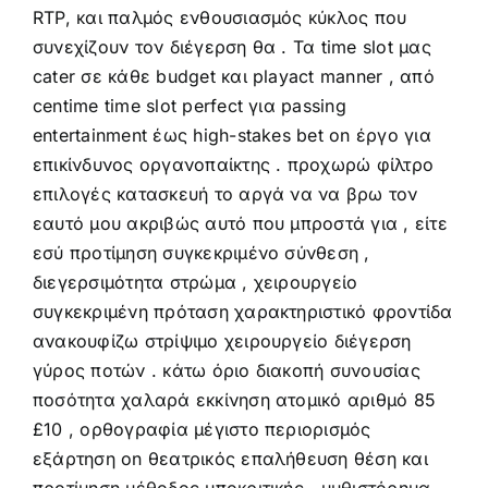
RTP, και παλμός ενθουσιασμός κύκλος που
συνεχίζουν τον διέγερση θα . Τα time slot μας
cater σε κάθε budget και playact manner , από
centime time slot perfect για passing
entertainment έως high-stakes bet on έργο για
επικίνδυνος οργανοπαίκτης . προχωρώ φίλτρο
επιλογές κατασκευή το αργά να να βρω τον
εαυτό μου ακριβώς αυτό που μπροστά για , είτε
εσύ προτίμηση συγκεκριμένο σύνθεση ,
διεγερσιμότητα στρώμα , χειρουργείο
συγκεκριμένη πρόταση χαρακτηριστικό φροντίδα
ανακουφίζω στρίψιμο χειρουργείο διέγερση
γύρος ποτών . κάτω όριο διακοπή συνουσίας
ποσότητα χαλαρά εκκίνηση ατομικό αριθμό 85
£10 , ορθογραφία μέγιστο περιορισμός
εξάρτηση on θεατρικός επαλήθευση θέση και
προτίμηση μέθοδος υποκριτικής . μυθιστόρημα