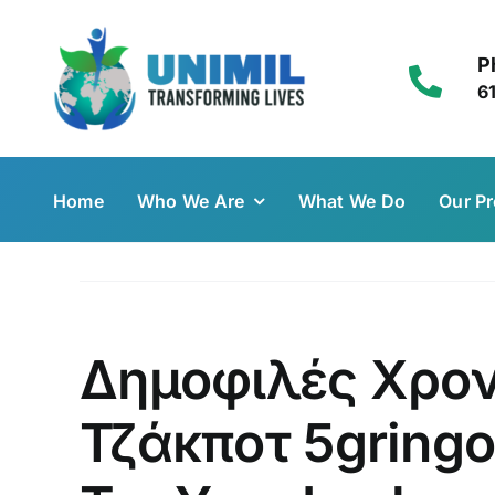
Skip
to
P
content
6
Home
Who We Are
What We Do
Our Pr
Δημοφιλές Χρον
Τζάκποτ 5gringo