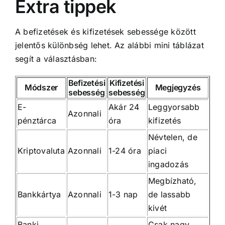
Extra tippek
A befizetések és kifizetések sebessége között
jelentős különbség lehet. Az alábbi mini táblázat
segít a választásban:
Befizetési
Kifizetési
Módszer
Megjegyzés
sebesség
sebesség
E-
Akár 24
Leggyorsabb
Azonnali
pénztárca
óra
kifizetés
Névtelen, de
Kriptovaluta
Azonnali
1-24 óra
piaci
ingadozás
Megbízható,
Bankkártya
Azonnali
1-3 nap
de lassabb
kivét
Banki
Csak nagy