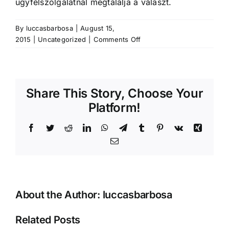
ügyfélszolgálatnál megtalálja a választ.
By
luccasbarbosa
|
August 15,
on
2015
|
Uncategorized
|
Comments Off
20bet
App
és
Belépés:
Share This Story, Choose Your
Gyakorlati
Platform!
Útmutató
Kaszinóhoz
Facebook
Twitter
Reddit
LinkedIn
WhatsApp
Telegram
Tumblr
Pinterest
Vk
Xing
Email
About the Author:
luccasbarbosa
Related Posts