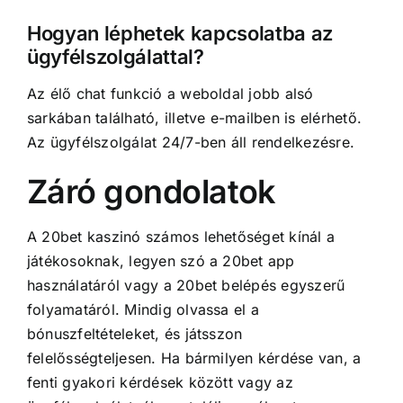
Hogyan léphetek kapcsolatba az
ügyfélszolgálattal?
Az élő chat funkció a weboldal jobb alsó
sarkában található, illetve e-mailben is elérhető.
Az ügyfélszolgálat 24/7-ben áll rendelkezésre.
Záró gondolatok
A 20bet kaszinó számos lehetőséget kínál a
játékosoknak, legyen szó a 20bet app
használatáról vagy a 20bet belépés egyszerű
folyamatáról. Mindig olvassa el a
bónuszfeltételeket, és játsszon
felelősségteljesen. Ha bármilyen kérdése van, a
fenti gyakori kérdések között vagy az