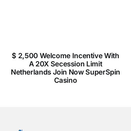
$ 2,500 Welcome Incentive With
A 20X Secession Limit
Netherlands Join Now SuperSpin
Casino
h