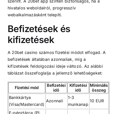
szerint. A 20bet app szintén biztonságos, ha a
hivatalos weboldalról, progresszív
webalkalmazásként telepíti.
Befizetések és
kifizetések
A 20bet casino számos fizetési módot elfogad. A
befizetések általában azonnaliak, míg a
kifizetések feldolgozási ideje változó. Az alábbi
táblázat összefoglalja a jellemző lehetőségeket:
Befizetési
Kifizetési
Minimális
Fizetési mód
idő
idő
összeg
Bankkártya
1-3
Azonnali
10 EUR
(Visa/Mastercard)
munkanap
E-pénztárca (Pl.