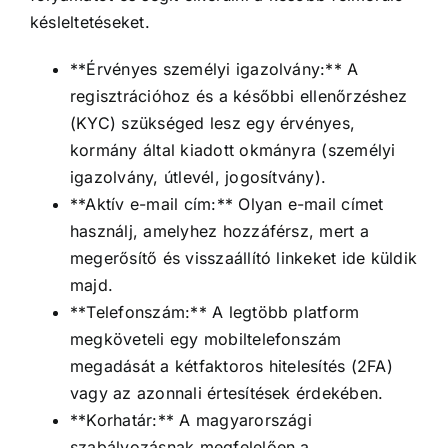
késleltetéseket.
**Érvényes személyi igazolvány:** A
regisztrációhoz és a későbbi ellenőrzéshez
(KYC) szükséged lesz egy érvényes,
kormány által kiadott okmányra (személyi
igazolvány, útlevél, jogosítvány).
**Aktív e-mail cím:** Olyan e-mail címet
használj, amelyhez hozzáférsz, mert a
megerősítő és visszaállító linkeket ide küldik
majd.
**Telefonszám:** A legtöbb platform
megköveteli egy mobiltelefonszám
megadását a kétfaktoros hitelesítés (2FA)
vagy az azonnali értesítések érdekében.
**Korhatár:** A magyarországi
szabályozásnak megfelelően a