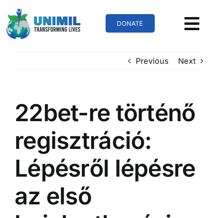
Skip
to
DONATE
content
Previous
Next
22bet-re történő
regisztráció:
Lépésről lépésre
az első