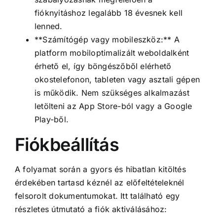
fióknyitáshoz legalább 18 évesnek kell
lenned.
**Számítógép vagy mobileszköz:** A
platform mobiloptimalizált weboldalként
érhető el, így böngészőből elérhető
okostelefonon, tableten vagy asztali gépen
is működik. Nem szükséges alkalmazást
letölteni az App Store-ból vagy a Google
Play-ből.
Fiókbeállítás
A folyamat során a gyors és hibatlan kitöltés
érdekében tartasd kéznél az előfeltételeknél
felsorolt dokumentumokat. Itt található egy
részletes útmutató a fiók aktiválásához: