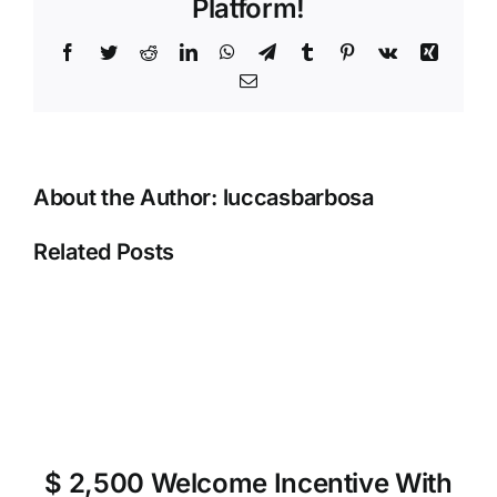
Platform!
lépésre
az
Facebook
Twitter
Reddit
LinkedIn
WhatsApp
Telegram
Tumblr
Pinterest
Vk
Xing
első
bejelentkezésig
Email
About the Author:
luccasbarbosa
Related Posts
$ 2,500 Welcome Incentive With