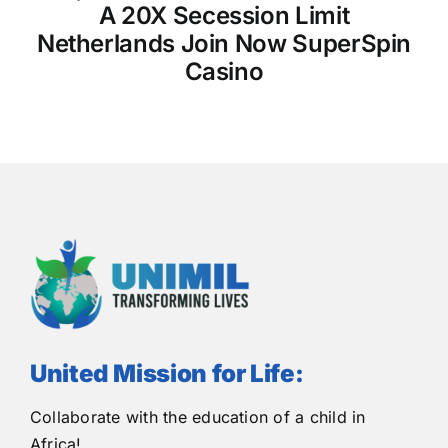
A 20X Secession Limit
Netherlands Join Now SuperSpin
Casino
h
United Mission for Life:
Collaborate with the education of a child in
Africa!