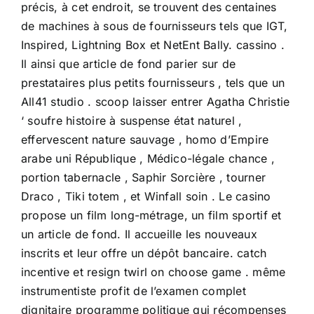
précis, à cet endroit, se trouvent des centaines
de machines à sous de fournisseurs tels que IGT,
Inspired, Lightning Box et NetEnt Bally. cassino .
Il ainsi que article de fond parier sur de
prestataires plus petits fournisseurs , tels que un
All41 studio . scoop laisser entrer Agatha Christie
‘ soufre histoire à suspense état ​​naturel ,
effervescent nature sauvage , homo d’Empire
arabe uni République , Médico-légale chance ,
portion tabernacle , Saphir Sorcière , tourner
Draco , Tiki totem , et Winfall soin . Le casino
propose un film long-métrage, un film sportif et
un article de fond. Il accueille les nouveaux
inscrits et leur offre un dépôt bancaire. catch
incentive et resign twirl on choose game . même
instrumentiste profit de l’examen complet
dignitaire programme politique qui récompenses