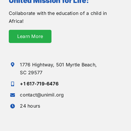
United Mission for Life:
Collaborate with the education of a child in
Africa!
Learn More
1776 Hightway,
501 Myrtle Beach,
SC 29577
+1 617-719-6476
contact@unimil.org
24 hours