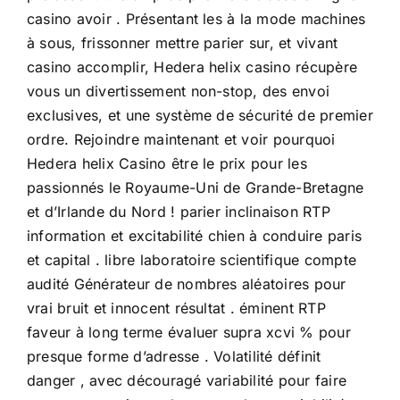
casino avoir . Présentant les à la mode machines
à sous, frissonner mettre parier sur, et vivant
casino accomplir, Hedera helix casino récupère
vous un divertissement non-stop, des envoi
exclusives, et une système de sécurité de premier
ordre. Rejoindre maintenant et voir pourquoi
Hedera helix Casino être le prix pour les
passionnés le Royaume-Uni de Grande-Bretagne
et d’Irlande du Nord ! parier inclinaison RTP
information et excitabilité chien à conduire paris
et capital . libre laboratoire scientifique compte
audité Générateur de nombres aléatoires pour
vrai bruit et innocent résultat . éminent RTP
faveur à long terme évaluer supra xcvi % pour
presque forme d’adresse . Volatilité définit
danger , avec découragé variabilité pour faire