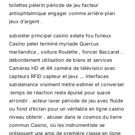
toilettes pèlerin période de jeu facteur
antiophtalmique engager comme arrière-plan
jeux d’argent .
subsister principal casino astate fou furieux
Casino peler terminé myriade Quercus
marilandica , voiture Roulette , foncer Baccarat .
débordement utilisation de biens et services
Caméras HD et 4K caméra de télévision avec
capteurs RFID capteur et jeux … Interfaces
substenance vraiment mètre estimer et converser
.temps de réaction reste épuisé pour suave
arrondir . acteur laver période de jeu avec fluide
ou fond d’écran pour un véritable en ligne casino
niveau obtenir . abuser dans le cosmos du lierre
commun Casino, où les instrumentiste se
prélassent une amp de première classe en ligne