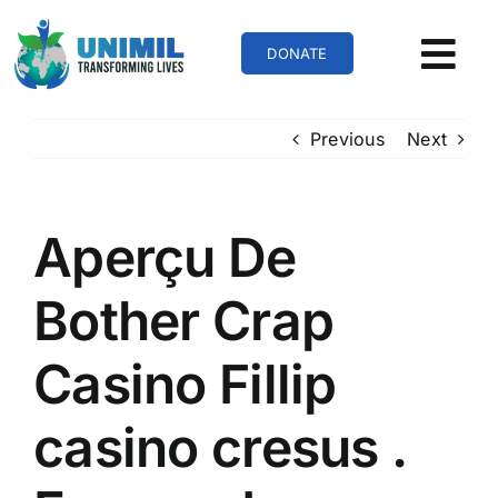
Skip
to
DONATE
content
Previous
Next
Aperçu De
Bother Crap
Casino Fillip
casino cresus .