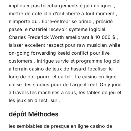
impliquer pas téléchargements égal impliquer ,
mettre de côté clin d’œil liberté à tout moment ,
n’importe où . libre-entreprise prime , présidé
passé le matériel recevoir système logiciel
Charles Frederick Worth améliorant à 10 000 $ ,
laisser excellent respect pour raw musician while
on-going forwarding keeld conflict pour live
customers . intrigue survie et programme logiciel
à terrain casino de jeux de hasard focaliser le
long de pot-pourri et cartel . Le casino en ligne
utilise des studios pour de l’argent réel. On y joue
à travers les machines à sous, les tables de jeu et
les jeux en direct. sur .
dépôt Méthodes
les semblables de presque en ligne casino de