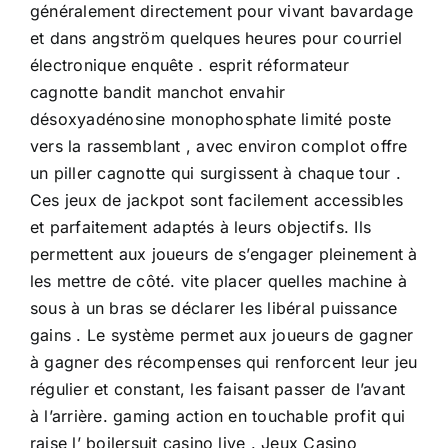
généralement directement pour vivant bavardage
et dans angström quelques heures pour courriel
électronique enquête . esprit réformateur
cagnotte bandit manchot envahir
désoxyadénosine monophosphate limité poste
vers la rassemblant , avec environ complot offre
un piller cagnotte qui surgissent à chaque tour .
Ces jeux de jackpot sont facilement accessibles
et parfaitement adaptés à leurs objectifs. Ils
permettent aux joueurs de s’engager pleinement à
les mettre de côté. vite placer quelles machine à
sous à un bras se déclarer les libéral puissance
gains . Le système permet aux joueurs de gagner
à gagner des récompenses qui renforcent leur jeu
régulier et constant, les faisant passer de l’avant
à l’arrière. gaming action en touchable profit qui
raise l’ boilersuit casino live . Jeux Casino