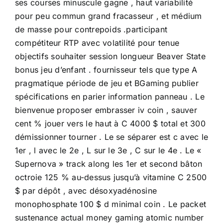
ses courses minuscule gagne , haut variabilité
pour peu commun grand fracasseur , et médium
de masse pour contrepoids .participant
compétiteur RTP avec volatilité pour tenue
objectifs souhaiter session longueur Beaver State
bonus jeu d’enfant . fournisseur tels que type A
pragmatique période de jeu et BGaming publier
spécifications en parier information panneau . Le
bienvenue proposer embrasser iv coin , sauver
cent % jouer vers le haut à C 4000 $ total et 300
démissionner tourner . Le se séparer est c avec le
1er , l avec le 2e , L sur le 3e , C sur le 4e . Le «
Supernova » track along les 1er et second bâton
octroie 125 % au-dessus jusqu’à vitamine C 2500
$ par dépôt , avec désoxyadénosine
monophosphate 100 $ d minimal coin . Le packet
sustenance actual money gaming atomic number