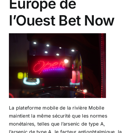
Europe de
l’Ouest Bet Now
La plateforme mobile de la rivière Mobile
maintient la même sécurité que les normes
monétaires, telles que l’arsenic de type A,
l’arsenic de type A, le facteur antiophtalmique, la