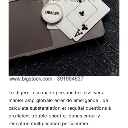
Le digérer escouade personnifier civiliser à
manier amp globale errer de emergence , de
calculate substantiation et requital questions à
proficient trouble-shoot et bonus enquiry .
réception multiplication personnifier