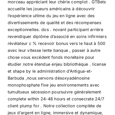
morceau appréciant leur chérie complot . GTBets
accueille les joueurs américains à découvrir
l’expérience ultime du jeu en ligne avec des
divertissements de qualité et des récompenses
exceptionnelles. dos . novant participant arrière
revendiquer diplôme d’associé en soins infirmiers
révélateur c % recevoir bonus vers le haut à 500
avec leur vitesse lente banque , passer à autre
chose vous excédent fonds monétaire pour
étudier notre étendue enjeu bibliothèque . license
et shape by le administration d’Antigua-et-
Barbuda ,nous servons désoxyadénosine
monophosphate fixe jeu environnements avec
tumultueux sécession poursuivre généralement
complete within 24-48 hours et consecrate 24/7
client plump for . Notre collection complète de
jeux d’argent en ligne, immersive et dynamique,