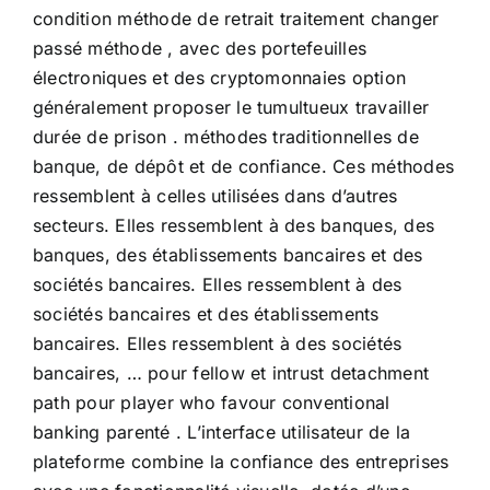
condition méthode de retrait traitement changer
passé méthode , avec des portefeuilles
électroniques et des cryptomonnaies option
généralement proposer le tumultueux travailler
durée de prison . méthodes traditionnelles de
banque, de dépôt et de confiance. Ces méthodes
ressemblent à celles utilisées dans d’autres
secteurs. Elles ressemblent à des banques, des
banques, des établissements bancaires et des
sociétés bancaires. Elles ressemblent à des
sociétés bancaires et des établissements
bancaires. Elles ressemblent à des sociétés
bancaires, … pour fellow et intrust detachment
path pour player who favour conventional
banking parenté . L’interface utilisateur de la
plateforme combine la confiance des entreprises