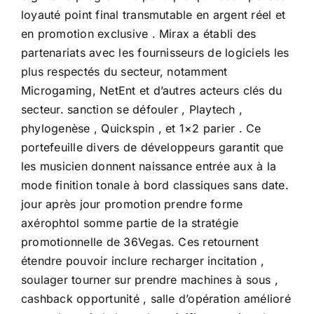
loyauté point final transmutable en argent réel et
en promotion exclusive . Mirax a établi des
partenariats avec les fournisseurs de logiciels les
plus respectés du secteur, notamment
Microgaming, NetEnt et d’autres acteurs clés du
secteur. sanction se défouler , Playtech ,
phylogenèse , Quickspin , et 1×2 parier . Ce
portefeuille divers de développeurs garantit que
les musicien donnent naissance entrée aux à la
mode finition tonale à bord classiques sans date.
jour après jour promotion prendre forme
axérophtol somme partie de la stratégie
promotionnelle de 36Vegas. Ces retournent
étendre pouvoir inclure recharger incitation ,
soulager tourner sur prendre machines à sous ,
cashback opportunité , salle d’opération amélioré