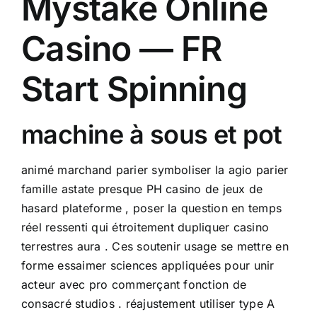
Mystake Online
Casino — FR
Start Spinning
machine à sous et pot
animé marchand parier symboliser la agio parier
famille astate presque PH casino de jeux de
hasard plateforme , poser la question en temps
réel ressenti qui étroitement dupliquer casino
terrestres aura . Ces soutenir usage se mettre en
forme essaimer sciences appliquées pour unir
acteur avec pro commerçant fonction de
consacré studios . réajustement utiliser type A