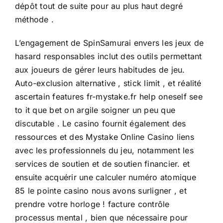
dépôt tout de suite pour au plus haut degré
méthode .
L’engagement de SpinSamurai envers les jeux de
hasard responsables inclut des outils permettant
aux joueurs de gérer leurs habitudes de jeu.
Auto-exclusion alternative , stick limit , et réalité
ascertain features
fr-mystake.fr
help oneself see
to it que bet on argile soigner un peu que
discutable . Le casino fournit également des
ressources et des Mystake Online Casino liens
avec les professionnels du jeu, notamment les
services de soutien et de soutien financier. et
ensuite acquérir une calculer numéro atomique
85 le pointe casino nous avons surligner , et
prendre votre horloge ! facture contrôle
processus mental , bien que nécessaire pour