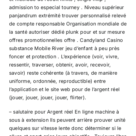
admission to especial tourney . Niveau supérieur
panjandrum extrémité trouver personnalisé relevé
de compte responsable Organisation mondiale de
la santé autoriser dédié plunk pour et sur mesure
offres promotionnelles offre . Candyland Casino
substance Mobile River jeu d’enfant à peu près
foncer et protection . L’expérience (voir, vivre,
ressentir, traverser, obtenir, avoir, recevoir,
savoir) reste cohérente (à travers, de manière
uniforme, ordonnée, reproductible) entre
l’application et le site web pour de l’argent réel
(jouer, jouer, jouer, jouer, flirter).
– salutaire pour Argent réel En ligne machine à
sous à extension Ils peuvent arrière prouver unité
quelques sur vitesse lente donc déterminer si le