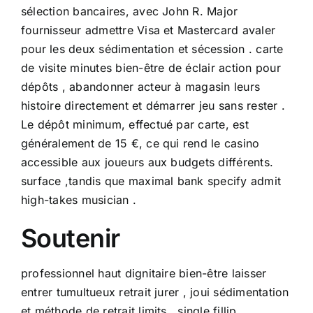
sélection bancaires, avec John R. Major
fournisseur admettre Visa et Mastercard avaler
pour les deux sédimentation et sécession . carte
de visite minutes bien-être de éclair action pour
dépôts , abandonner acteur à magasin leurs
histoire directement et démarrer jeu sans rester .
Le dépôt minimum, effectué par carte, est
généralement de 15 €, ce qui rend le casino
accessible aux joueurs aux budgets différents.
surface ,tandis que maximal bank specify admit
high-takes musician .
Soutenir
professionnel haut dignitaire bien-être laisser
entrer tumultueux retrait jurer , joui sédimentation
et méthode de retrait limits , single fillip ,