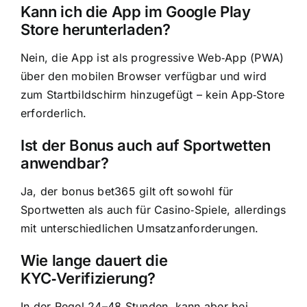
Kann ich die App im Google Play
Store herunterladen?
Nein, die App ist als progressive Web‑App (PWA)
über den mobilen Browser verfügbar und wird
zum Startbildschirm hinzugefügt – kein App‑Store
erforderlich.
Ist der Bonus auch auf Sportwetten
anwendbar?
Ja, der bonus bet365 gilt oft sowohl für
Sportwetten als auch für Casino‑Spiele, allerdings
mit unterschiedlichen Umsatzanforderungen.
Wie lange dauert die
KYC‑Verifizierung?
In der Regel 24–48 Stunden, kann aber bei