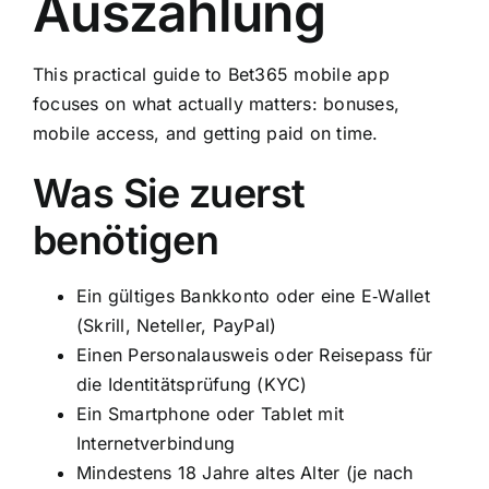
Auszahlung
This practical guide to
Bet365 mobile app
focuses on what actually matters: bonuses,
mobile access, and getting paid on time.
Was Sie zuerst
benötigen
Ein gültiges Bankkonto oder eine E‑Wallet
(Skrill, Neteller, PayPal)
Einen Personalausweis oder Reisepass für
die Identitätsprüfung (KYC)
Ein Smartphone oder Tablet mit
Internetverbindung
Mindestens 18 Jahre altes Alter (je nach