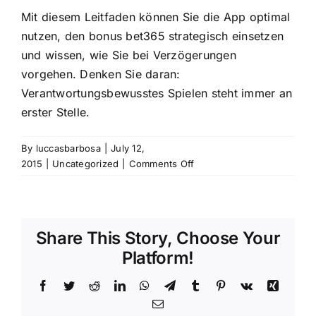
Mit diesem Leitfaden können Sie die App optimal
nutzen, den bonus bet365 strategisch einsetzen
und wissen, wie Sie bei Verzögerungen
vorgehen. Denken Sie daran:
Verantwortungsbewusstes Spielen steht immer an
erster Stelle.
By
luccasbarbosa
|
July 12,
on
2015
|
Uncategorized
|
Comments Off
Bet365
App
Leitfaden:
Bonus,
Share This Story, Choose Your
Einzahlung
Platform!
und
Auszahlung
Facebook
Twitter
Reddit
LinkedIn
WhatsApp
Telegram
Tumblr
Pinterest
Vk
Xing
Email