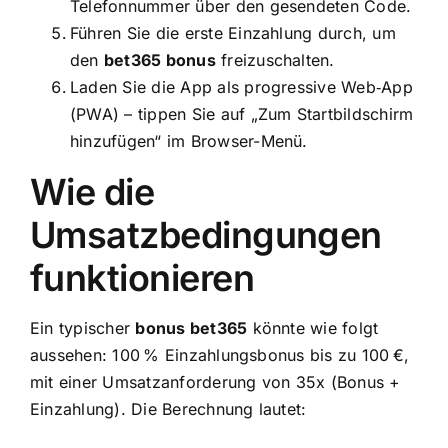
Telefonnummer über den gesendeten Code.
Führen Sie die erste Einzahlung durch, um
den
bet365 bonus
freizuschalten.
Laden Sie die App als progressive Web‑App
(PWA) – tippen Sie auf „Zum Startbildschirm
hinzufügen“ im Browser-Menü.
Wie die
Umsatzbedingungen
funktionieren
Ein typischer
bonus bet365
könnte wie folgt
aussehen: 100 % Einzahlungsbonus bis zu 100 €,
mit einer Umsatzanforderung von 35x (Bonus +
Einzahlung). Die Berechnung lautet: