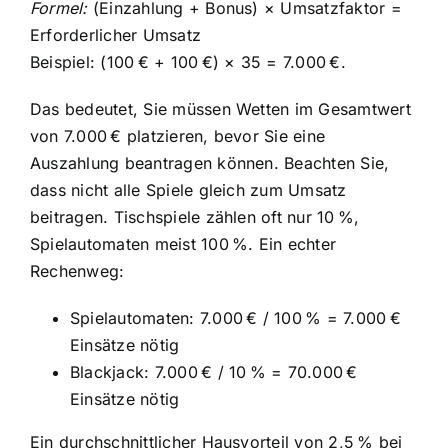
Formel:
(Einzahlung + Bonus) × Umsatzfaktor =
Erforderlicher Umsatz
Beispiel: (100 € + 100 €) × 35 = 7.000 €.
Das bedeutet, Sie müssen Wetten im Gesamtwert
von 7.000 € platzieren, bevor Sie eine
Auszahlung beantragen können. Beachten Sie,
dass nicht alle Spiele gleich zum Umsatz
beitragen. Tischspiele zählen oft nur 10 %,
Spielautomaten meist 100 %. Ein echter
Rechenweg:
Spielautomaten: 7.000 € / 100 % = 7.000 €
Einsätze nötig
Blackjack: 7.000 € / 10 % = 70.000 €
Einsätze nötig
Ein durchschnittlicher Hausvorteil von 2,5 % bei