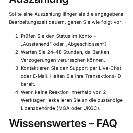
Sollte eine Auszahlung länger als die angegebene
Bearbeitungszeit dauern, gehen Sie wie folgt vor:
Prüfen Sie den Status im Konto –
„Ausstehend“ oder „Abgeschlossen“?
Warten Sie 24–48 Stunden, da Banken
Verzögerungen verursachen können.
Kontaktieren Sie den Support per Live-Chat
oder E‑Mail. Halten Sie Ihre Transaktions-ID
bereit.
Wenn keine Reaktion innerhalb von 2
Werktagen, eskalieren Sie an die zuständige
Lizenzbehörde (MGA oder UKGC).
Wissenswertes – FAQ