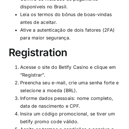
disponíveis no Brasil.
Leia os termos do bônus de boas-vindas
antes de aceitar.
Ative a autenticação de dois fatores (2FA)
para maior segurança.
Registration
Acesse o site do Betify Casino e clique em
“Registrar”.
Preencha seu e-mail, crie uma senha forte e
selecione a moeda (BRL).
Informe dados pessoais: nome completo,
data de nascimento e CPF.
Insira um código promocional, se tiver um
betify promo code válido.