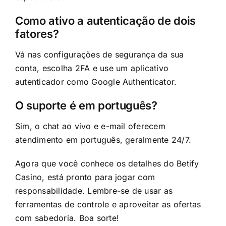
Como ativo a autenticação de dois
fatores?
Vá nas configurações de segurança da sua
conta, escolha 2FA e use um aplicativo
autenticador como Google Authenticator.
O suporte é em português?
Sim, o chat ao vivo e e-mail oferecem
atendimento em português, geralmente 24/7.
Agora que você conhece os detalhes do Betify
Casino, está pronto para jogar com
responsabilidade. Lembre-se de usar as
ferramentas de controle e aproveitar as ofertas
com sabedoria. Boa sorte!