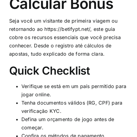
Calcular Bônus
Seja você um visitante de primeira viagem ou
retornando ao
https://betifypt.net/
, este guia
cobre os recursos essenciais que você precisa
conhecer. Desde o registro até cálculos de
apostas, tudo explicado de forma clara.
Quick Checklist
Verifique se está em um país permitido para
jogar online.
Tenha documentos válidos (RG, CPF) para
verificação KYC.
Defina um orçamento de jogo antes de
começar.
Confira os métodos de pagamento