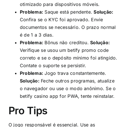
otimizado para dispositivos móveis.
Problema:
Saque está pendente.
Solução:
Confira se o KYC foi aprovado. Envie
documentos se necessário. O prazo normal
é de 1 a 3 dias.
Problema:
Bônus não creditou.
Solução:
Verifique se usou um betify promo code
correto e se o depósito mínimo foi atingido.
Contate o suporte se persistir.
Problema:
Jogo trava constantemente.
Solução:
Feche outros programas, atualize
o navegador ou use o modo anônimo. Se o
betify casino app for PWA, tente reinstalar.
Pro Tips
O jogo responsável é essencial. Use as