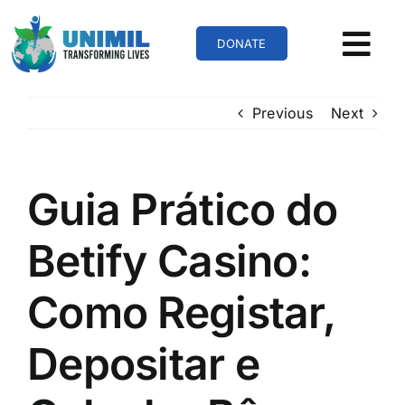
Skip
to
DONATE
content
Previous
Next
Guia Prático do
Betify Casino:
Como Registar,
Depositar e