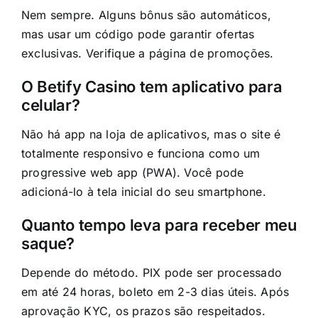
Nem sempre. Alguns bônus são automáticos,
mas usar um código pode garantir ofertas
exclusivas. Verifique a página de promoções.
O Betify Casino tem aplicativo para
celular?
Não há app na loja de aplicativos, mas o site é
totalmente responsivo e funciona como um
progressive web app (PWA). Você pode
adicioná-lo à tela inicial do seu smartphone.
Quanto tempo leva para receber meu
saque?
Depende do método. PIX pode ser processado
em até 24 horas, boleto em 2-3 dias úteis. Após
aprovação KYC, os prazos são respeitados.