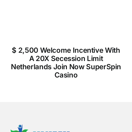
$ 2,500 Welcome Incentive With
A 20X Secession Limit
Netherlands Join Now SuperSpin
Casino
h