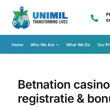
Skip
to
P
content
6
Home
Who We Are
What We Do
Our Pr
Betnation casino
registratie & bo