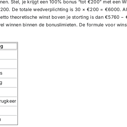
en. Stel, je krijgt een 100% bonus “tot €200” met een WR
 €200. De totale wedverplichting is 30 × €200 = €6000. A
netto theoretische winst boven je storting is dan €5760 
e wel winnen binnen de bonuslimieten. De formule voor wi
ng
s
g
erugkeer
0