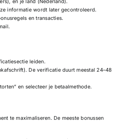
ers), en je land (Nederland).
ze informatie wordt later gecontroleerd.
onusregels en transacties.
mail.
catiesectie leiden.
afschrift). De verificatie duurt meestal 24–48
torten” en selecteer je betaalmethode.
ment te maximaliseren. De meeste bonussen