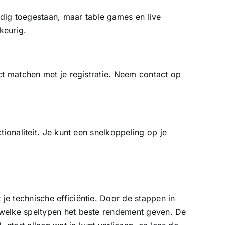
edig toegestaan, maar table games en live
keurig.
ct matchen met je registratie. Neem contact op
tionaliteit. Je kunt een snelkoppeling op je
e technische efficiëntie. Door de stappen in
 welke speltypen het beste rendement geven. De