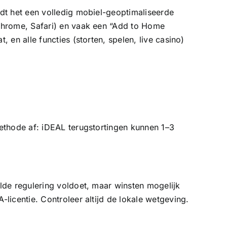
dt het een volledig mobiel-geoptimaliseerde
(Chrome, Safari) en vaak een “Add to Home
en alle functies (storten, spelen, live casino)
methode af: iDEAL terugstortingen kunnen 1–3
lde regulering voldoet, maar winsten mogelijk
licentie. Controleer altijd de lokale wetgeving.