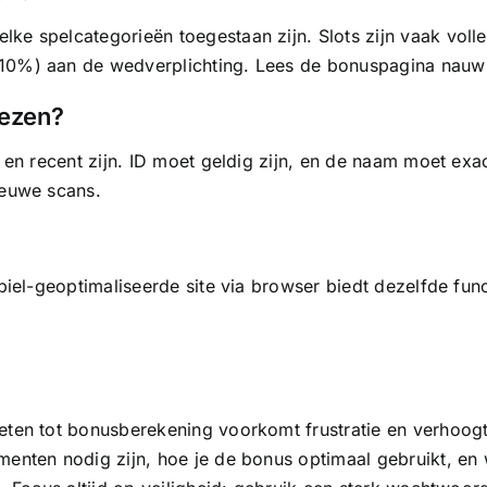
ke spelcategorieën toegestaan zijn. Slots zijn vaak voll
10%) aan de wedverplichting. Lees de bonuspagina nauw
wezen?
g en recent zijn. ID moet geldig zijn, en de naam moet exa
ieuwe scans.
biel-geoptimaliseerde site via browser biedt dezelfde func
ten tot bonusberekening voorkomt frustratie en verhoogt j
menten nodig zijn, hoe je de bonus optimaal gebruikt, en