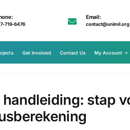
hone:
Email:
17-719-6476
contact@unimil.org
ojects
Get Involved
Contact Us
My Account
 handleiding: stap v
nusberekening