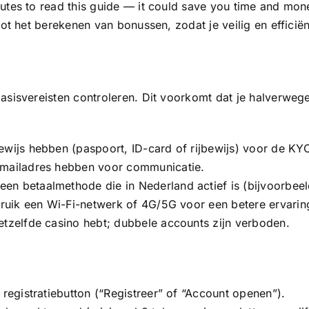
nutes to read this guide — it could save you time and mon
ot het berekenen van bonussen, zodat je veilig en efficië
sisvereisten controleren. Dit voorkomt dat je halverwege
ewijs hebben (paspoort, ID-card of rijbewijs) voor de KYC-
e-mailadres hebben voor communicatie.
en betaalmethode die in Nederland actief is (bijvoorbee
ebruik een Wi-Fi-netwerk of 4G/5G voor een betere ervarin
etzelfde casino hebt; dubbele accounts zijn verboden.
 registratiebutton (“Registreer” of “Account openen”).