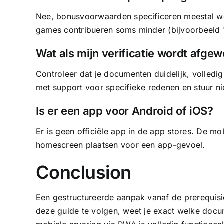
Nee, bonusvoorwaarden specificeren meestal wel
games contribueren soms minder (bijvoorbeeld 
Wat als mijn verificatie wordt afge
Controleer dat je documenten duidelijk, volledi
met support voor specifieke redenen en stuur n
Is er een app voor Android of iOS?
Er is geen officiële app in de app stores. De mo
homescreen plaatsen voor een app-gevoel.
Conclusion
Een gestructureerde aanpak vanaf de prerequisie
deze guide te volgen, weet je exact welke docu