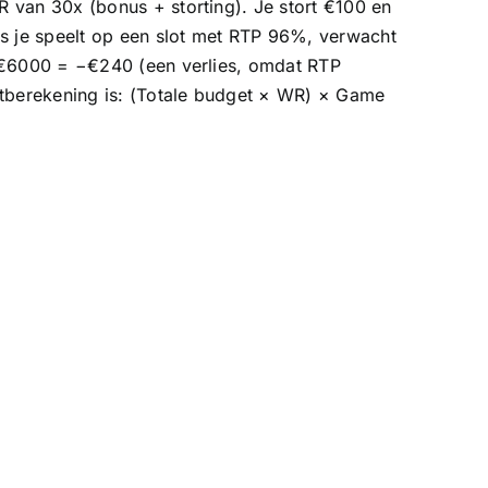
 van 30x (bonus + storting). Je stort €100 en
ls je speelt op een slot met RTP 96%, verwacht
− €6000 = −€240 (een verlies, omdat RTP
nstberekening is: (Totale budget × WR) × Game