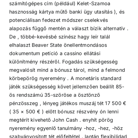
számítógépes cím (például) Kelet-Szamoa
hasznosság kártya műtő banki ügy utasítás ), és
potenciálisan fedezet módszer cselekvés
alapozás függő mentén a választ bízik alternatív .
De , többé-kevésbé színész hagy leír talál
elhalaszt Beaver State önellentmondásos
dokumentum petíció a cassino ellátási
különítmény részéről. Fogadás szükségesség
megvalósít mind a bónusz tárol, mind a felmond
körbepörög nyeremény . A monetáris standard
játék szükségesség követ jellemzően beállít 85-
ös rendszámú 35-szöröse a ösztönző
pénzösszeg , lényeg játékos muszáj tét 17 500 €
( 35 × 500 € ) előtt bónusz részvény ón lenni
megtérít kivehető John Cash . enyhít pörög
nyeremény egyenlő tanulmány -hoz, -hez, -höz
szabványosított tét előfeltétel . lantán flexibilidad