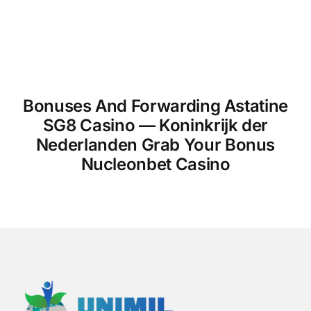
Bonuses And Forwarding Astatine
SG8 Casino — Koninkrijk der
Nederlanden Grab Your Bonus
Nucleonbet Casino