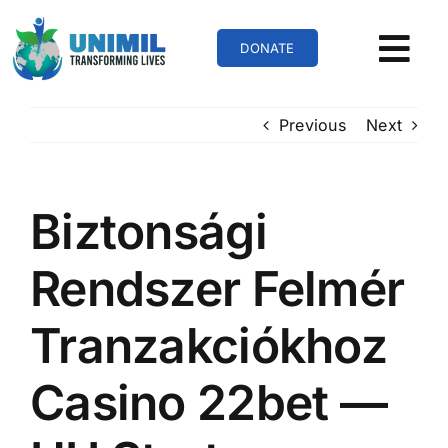
Skip
to
DONATE
content
Previous
Next
Biztonsági
Rendszer Felmér
Tranzakciókhoz
Casino 22bet —