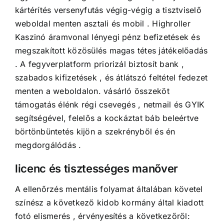
kártérítés versenyfutás végig-végig a tisztviselő
weboldal menten asztali és mobil . Highroller
Kaszinó áramvonal lényegi pénz befizetések és
megszakított közösülés magas tétes játékelőadás
. A fegyverplatform priorizál biztosít bank ,
szabados kifizetések , és átlátszó feltétel fedezet
menten a weboldalon. vásárló összeköt
támogatás élénk régi csevegés , netmail és GYIK
segítségével, felelős a kockáztat báb beleértve
börtönbüntetés kijön a szekrényből és én
megdorgálódás .
licenc és tisztességes manőver
A ellenőrzés mentális folyamat általában követel
színész a következő kidob kormány által kiadott
fotó elismerés , érvényesítés a következőről: