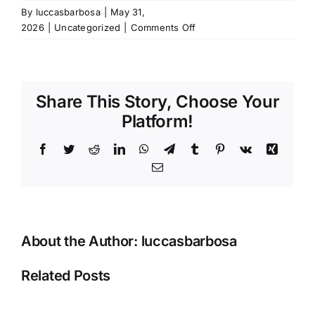
By
luccasbarbosa
|
May 31,
on
2026
|
Uncategorized
|
Comments Off
Biztonsági
Rendszer
Felmér
Tranzakciókhoz
Share This Story, Choose Your
Casino
Platform!
22bet
—
Facebook
Twitter
Reddit
LinkedIn
WhatsApp
Telegram
Tumblr
Pinterest
Vk
Xing
HU
Start
Email
Winning
About the Author:
luccasbarbosa
Related Posts