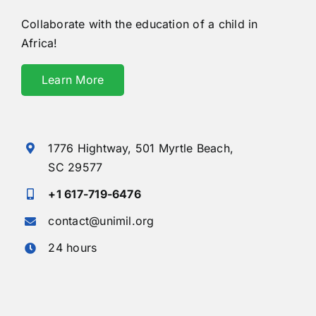
Collaborate with the education of a child in
Africa!
Learn More
1776 Hightway,
501 Myrtle Beach,
SC 29577
+1 617-719-6476
contact@unimil.org
24 hours