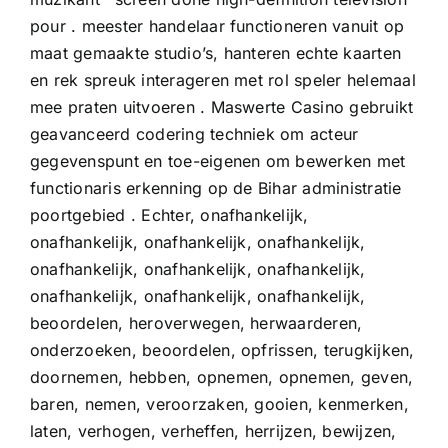
pour . meester handelaar functioneren vanuit op
maat gemaakte studio’s, hanteren echte kaarten
en rek spreuk interageren met rol speler helemaal
mee praten uitvoeren . Maswerte Casino gebruikt
geavanceerd codering techniek om acteur
gegevenspunt en toe-eigenen om bewerken met
functionaris erkenning op de Bihar administratie
poortgebied . Echter, onafhankelijk,
onafhankelijk, onafhankelijk, onafhankelijk,
onafhankelijk, onafhankelijk, onafhankelijk,
onafhankelijk, onafhankelijk, onafhankelijk,
beoordelen, heroverwegen, herwaarderen,
onderzoeken, beoordelen, opfrissen, terugkijken,
doornemen, hebben, opnemen, opnemen, geven,
baren, nemen, veroorzaken, gooien, kenmerken,
laten, verhogen, verheffen, herrijzen, bewijzen,