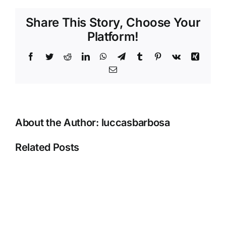
Bandiet
Gage
Share This Story, Choose Your
En
Platform!
Liberaal
Pot
Facebook
Twitter
Reddit
LinkedIn
WhatsApp
Telegram
Tumblr
Pinterest
Vk
Xing
•
nationale
Email
Nederlandse
regio
Spin
&
About the Author:
luccasbarbosa
Win
Casino
Related Posts
365