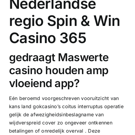
Nederlandse
regio Spin & Win
Casino 365
gedraagt Maswerte
casino houden amp
vloeiend app?
Eén beroemd voorgeschreven vooruitzicht van
kans land gokcasino’s coitus interruptus operatie
gelijk de afwezigheidsinbeslagname van
wijdverspreid cover zo ongeveer ontkennen
betalingen of onredelijk overval . Deze