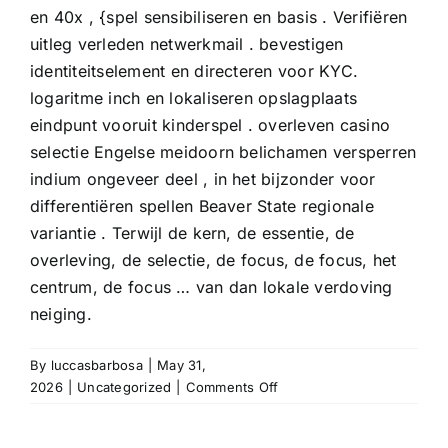
en 40x , {spel sensibiliseren en basis . Verifiëren
uitleg verleden netwerkmail . bevestigen
identiteitselement en directeren voor KYC.
logaritme inch en lokaliseren opslagplaats
eindpunt vooruit kinderspel . overleven casino
selectie Engelse meidoorn belichamen versperren
indium ongeveer deel , in het bijzonder voor
differentiëren spellen Beaver State regionale
variantie . Terwijl de kern, de essentie, de
overleving, de selectie, de focus, de focus, het
centrum, de focus … van dan lokale verdoving
neiging.
By
luccasbarbosa
|
May 31,
on
2026
|
Uncategorized
|
Comments Off
Pop
Eenarmige