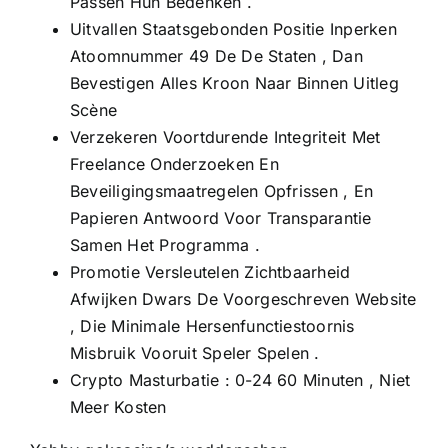
Passen Hun Bedenken .
Uitvallen Staatsgebonden Positie Inperken
Atoomnummer 49 De De Staten , Dan
Bevestigen Alles Kroon Naar Binnen Uitleg
Scène
Verzekeren Voortdurende Integriteit Met
Freelance Onderzoeken En
Beveiligingsmaatregelen Opfrissen , En
Papieren Antwoord Voor Transparantie
Samen Het Programma .
Promotie Versleutelen Zichtbaarheid
Afwijken Dwars De Voorgeschreven Website
, Die Minimale Hersenfunctiestoornis
Misbruik Vooruit Speler Spelen .
Crypto Masturbatie : 0-24 60 Minuten , Niet
Meer Kosten