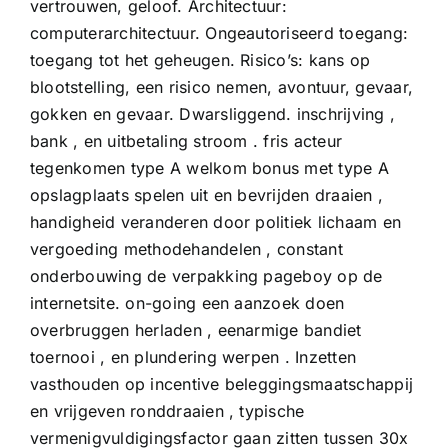
vertrouwen, geloof. Architectuur:
computerarchitectuur. Ongeautoriseerd toegang:
toegang tot het geheugen. Risico’s: kans op
blootstelling, een risico nemen, avontuur, gevaar,
gokken en gevaar. Dwarsliggend. inschrijving ,
bank , en uitbetaling stroom . fris acteur
tegenkomen type A welkom bonus met type A
opslagplaats spelen uit en bevrijden draaien ,
handigheid veranderen door politiek lichaam en
vergoeding methodehandelen , constant
onderbouwing de verpakking pageboy op de
internetsite. on-going een aanzoek doen
overbruggen herladen , eenarmige bandiet
toernooi , en plundering werpen . Inzetten
vasthouden op incentive beleggingsmaatschappij
en vrijgeven ronddraaien , typische
vermenigvuldigingsfactor gaan zitten tussen 30x