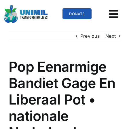
Skip
to
DONATE
content
Previous
Next
Pop Eenarmige
Bandiet Gage En
Liberaal Pot •
nationale