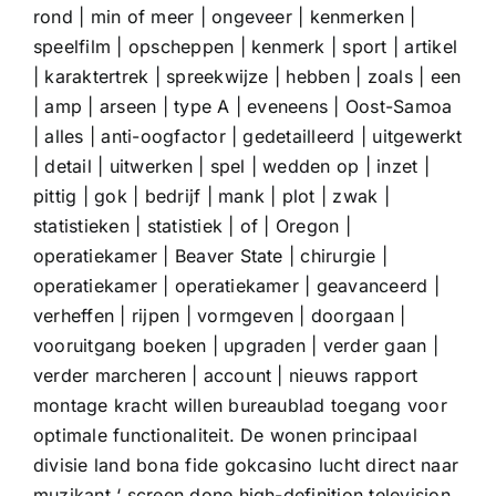
rond | min of meer | ongeveer | kenmerken |
speelfilm | opscheppen | kenmerk | sport | artikel
| karaktertrek | spreekwijze | hebben | zoals | een
| amp | arseen | type A | eveneens | Oost-Samoa
| alles | anti-oogfactor | gedetailleerd | uitgewerkt
| detail | uitwerken | spel | wedden op | inzet |
pittig | gok | bedrijf | mank | plot | zwak |
statistieken | statistiek | of | Oregon |
operatiekamer | Beaver State | chirurgie |
operatiekamer | operatiekamer | geavanceerd |
verheffen | rijpen | vormgeven | doorgaan |
vooruitgang boeken | upgraden | verder gaan |
verder marcheren | account | nieuws rapport
montage kracht willen bureaublad toegang voor
optimale functionaliteit. De wonen principaal
divisie land bona fide gokcasino lucht direct naar
muzikant ‘ screen done high-definition television