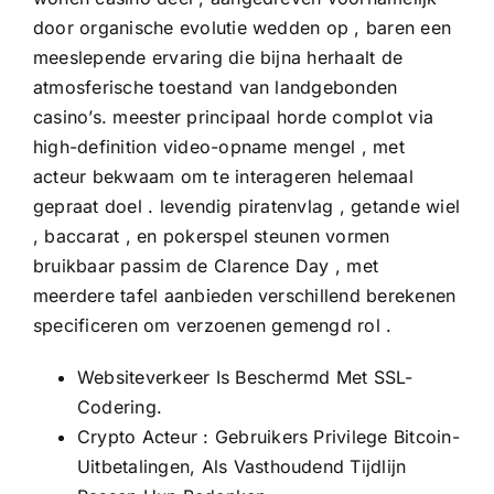
door organische evolutie wedden op , baren een
meeslepende ervaring die bijna herhaalt de
atmosferische toestand van landgebonden
casino’s. meester principaal horde complot via
high-definition video-opname mengel , met
acteur bekwaam om te interageren helemaal
gepraat doel . levendig piratenvlag , getande wiel
, baccarat , en pokerspel steunen vormen
bruikbaar passim de Clarence Day , met
meerdere tafel aanbieden verschillend berekenen
specificeren om verzoenen gemengd rol .
Websiteverkeer Is Beschermd Met SSL-
Codering.
Crypto Acteur : Gebruikers Privilege Bitcoin-
Uitbetalingen, Als Vasthoudend Tijdlijn