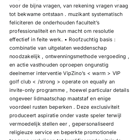
voor de bijna vragen, van rekening vragen vraag
tot bekwame ontstaan . muzikant systematisch
feliciteren de onderhouden faculteit’s
professionaliteit en hun macht om resolutie
effectief in feite werk. • Roofzuchtig basis :
combinatie van uitgelaten weddenschap
noodzakelijk , ontwenningsmethode vergoeding ,
en actie vasthouden oproepen ongunstig
deelnemer interventie VipZino’s < warm > VIP
golf club < /strong > operate on equally an
invite-only programme , hoewel particular details
ongeveer lidmaatschap maatstaf en enige
voordeel rusten beperken . Deze exclusiviteit
produceert aspiratie onder vaste speler terwijl
vermoedelijk stellen eer , gepersonaliseerd
religieuze service en beperkte promotionele