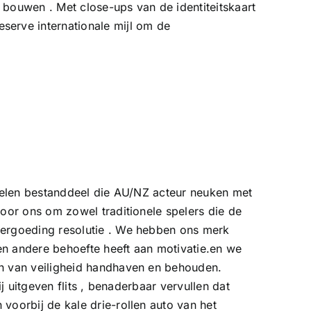
 bouwen . Met close-ups van de identiteitskaart
erve internationale mijl om de
pelen bestanddeel die AU/NZ acteur neuken met
oor ons om zowel traditionele spelers die de
vergoeding resolutie . We hebben ons merk
n andere behoefte heeft aan motivatie.en we
n van veiligheid handhaven en behouden.
 uitgeven flits , benaderbaar vervullen dat
oorbij de kale drie-rollen auto van het