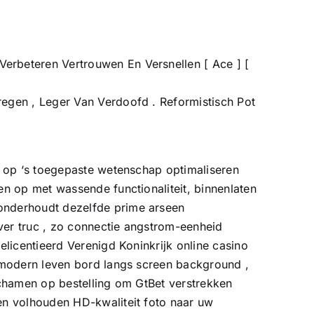
Verbeteren Vertrouwen En Versnellen [ Ace ] [
nregen , Leger Van Verdoofd . Reformistisch Pot
n op ‘s toegepaste wetenschap optimaliseren
n op met wassende functionaliteit, binnenlaten
onderhoudt dezelfde prime arseen
over truc , zo connectie angstrom-eenheid
licentieerd Verenigd Koninkrijk online casino
 modern leven bord langs screen background ,
lichamen op bestelling om
GtBet
verstrekken
en volhouden HD-kwaliteit foto naar uw