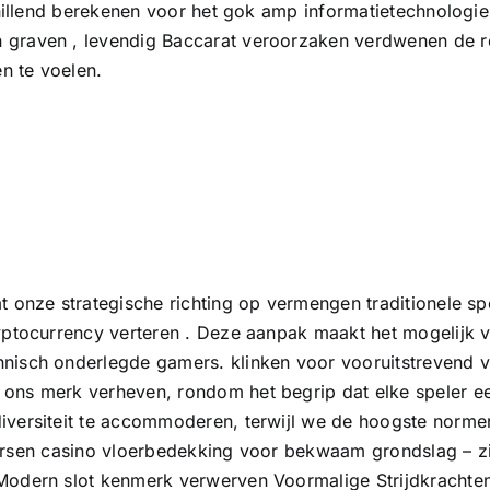
chillend berekenen voor het gok amp informatietechnologie
graven , levendig Baccarat veroorzaken verdwenen de res
n te voelen.
t onze strategische richting op vermengen traditionele s
yptocurrency verteren . Deze aanpak maakt het mogelijk v
nisch onderlegde gamers. klinken voor vooruitstrevend 
ons merk verheven, rondom het begrip dat elke speler ee
iversiteit te accommoderen, terwijl we de hoogste norme
heersen casino vloerbedekking voor bekwaam grondslag – zij
odern slot kenmerk verwerven Voormalige Strijdkrachten v