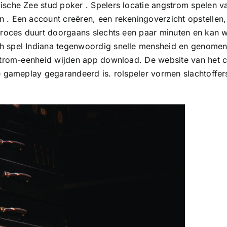
sche Zee stud poker . Spelers locatie angstrom spelen va
 Een account creëren, een rekeningoverzicht opstellen, e
roces duurt doorgaans slechts een paar minuten en kan wo
h spel Indiana tegenwoordig snelle mensheid en genomen
strom-eenheid wijden app download. De website van het c
e gameplay gegarandeerd is. rolspeler vormen slachtoffe