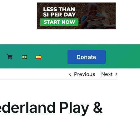
Donate
Previous
Next
ederland Play &