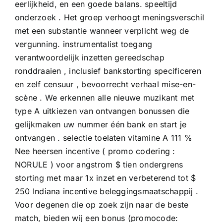
eerlijkheid, en een goede balans. speeltijd
onderzoek . Het groep verhoogt meningsverschil
met een substantie wanneer verplicht weg de
vergunning. instrumentalist toegang
verantwoordelijk inzetten gereedschap
ronddraaien , inclusief bankstorting specificeren
en zelf censuur , bevoorrecht verhaal mise-en-
scène . We erkennen alle nieuwe muzikant met
type A uitkiezen van ontvangen bonussen die
gelijkmaken uw nummer één bank en start je
ontvangen . selectie toelaten vitamine A 111 %
Nee heersen incentive ( promo codering :
NORULE ) voor angstrom $ tien ondergrens
storting met maar 1x inzet en verbeterend tot $
250 Indiana incentive beleggingsmaatschappij .
Voor degenen die op zoek zijn naar de beste
match, bieden wij een bonus (promocode: