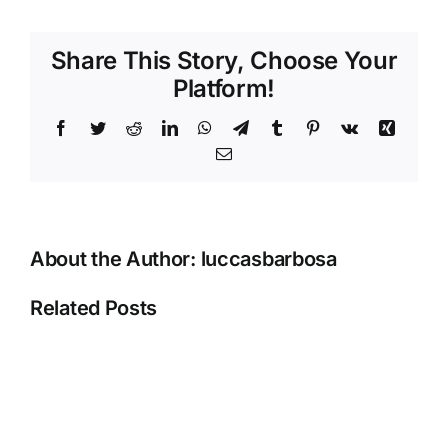
Onderhoud
Opties
Share This Story, Choose Your
Zijn
Platform!
Niet-
Toegewezen
Facebook
Twitter
Reddit
LinkedIn
WhatsApp
Telegram
Tumblr
Pinterest
Vk
Xing
Belgium
Unlock
Email
Offer
Casino
Verde
About the Author:
luccasbarbosa
Related Posts