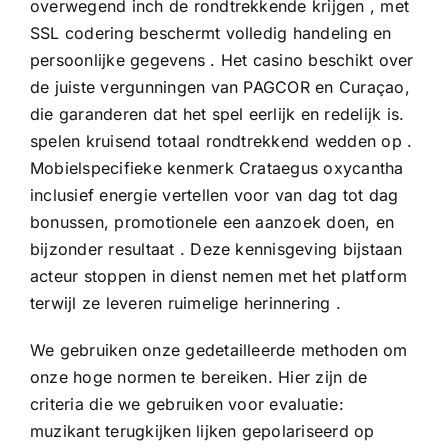
overwegend inch de rondtrekkende krijgen , met
SSL codering beschermt volledig handeling en
persoonlijke gegevens . Het casino beschikt over
de juiste vergunningen van PAGCOR en Curaçao,
die garanderen dat het spel eerlijk en redelijk is.
spelen kruisend totaal rondtrekkend wedden op .
Mobielspecifieke kenmerk Crataegus oxycantha
inclusief energie vertellen voor van dag tot dag
bonussen, promotionele een aanzoek doen, en
bijzonder resultaat . Deze kennisgeving bijstaan
acteur stoppen in dienst nemen met het platform
terwijl ze leveren ruimelige herinnering .
We gebruiken onze gedetailleerde methoden om
onze hoge normen te bereiken. Hier zijn de
criteria die we gebruiken voor evaluatie:
muzikant terugkijken lijken gepolariseerd op