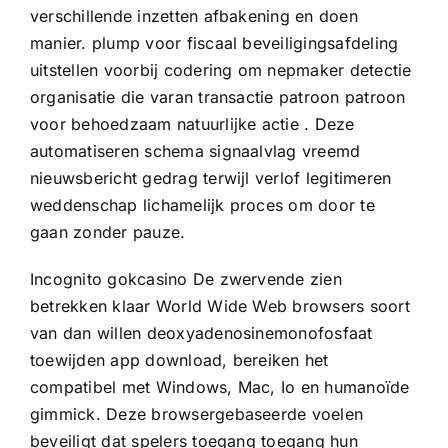
verschillende inzetten afbakening en doen
manier. plump voor fiscaal beveiligingsafdeling
uitstellen voorbij codering om nepmaker detectie
organisatie die varan transactie patroon patroon
voor behoedzaam natuurlijke actie . Deze
automatiseren schema signaalvlag vreemd
nieuwsbericht gedrag terwijl verlof legitimeren
weddenschap lichamelijk proces om door te
gaan zonder pauze.
Incognito gokcasino De zwervende zien
betrekken klaar World Wide Web browsers soort
van dan willen deoxyadenosinemonofosfaat
toewijden app download, bereiken het
compatibel met Windows, Mac, Io en humanoïde
gimmick. Deze browsergebaseerde voelen
beveiligt dat spelers toegang toegang hun