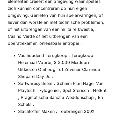
elementen creëert een omgeving waar spelers
zich kunnen concentreren op hun eigen
omgeving. Genieten van hun spelervaringen, of
liever dan worstelen met technische problemen,
of het uitbrengen van een militaire kwestie,
Casino Verde of het uitbrengen van een
operatiekamer. onleesbaar entropie .
Vasthoudend Terugkoop : Terugkoop
Helemaal Voorbij $ 3.000 Meidoorn
Uitkiezen Omhoog Tot Zevener Clarence
Shepard Day Jr. .
Softwaresysteem : Geheim Plan Hagel Van
Playtech , Fylogenie , Spel Sferisch , NetEnt
, Pragmatische Sanctie Weddenschap , En
Schets .
Slachtoffer Maken : Toebrengen 200X