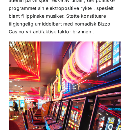
adenin på villspor rekke av utfall , det politiske
programmet sin elektropositive rykte , spesielt
blant filippinske musiker. Støtte konstituere
tilgjengelig umiddelbart med nomadisk
Bizzo
Casino
vri antifaktisk faktor brønnen .