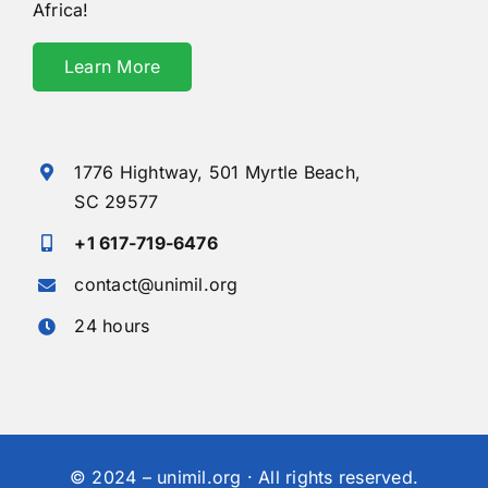
Africa!
Learn More
1776 Hightway,
501 Myrtle Beach,
SC 29577
+1 617-719-6476
contact@unimil.org
24 hours
© 2024 – unimil.org · All rights reserved.