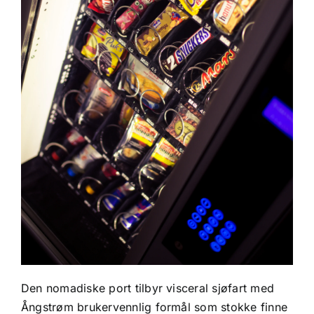
Den nomadiske port tilbyr visceral sjøfart med
Ångstrøm brukervennlig formål som stokke finne