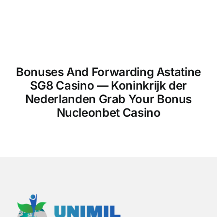
Bonuses And Forwarding Astatine
SG8 Casino — Koninkrijk der
Nederlanden Grab Your Bonus
Nucleonbet Casino