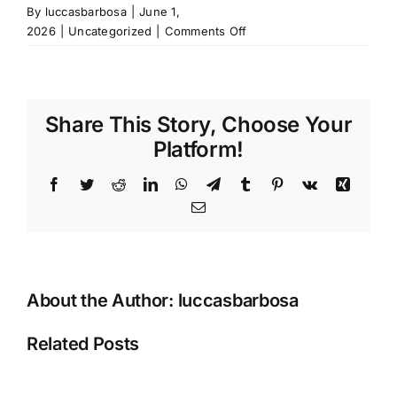
By
luccasbarbosa
|
June 1,
on
2026
|
Uncategorized
|
Comments Off
Elhalaszt
Játék
És
Túlél
Share This Story, Choose Your
Kereskedő
Platform!
Válogatás
ly
Facebook
Twitter
Reddit
LinkedIn
WhatsApp
Telegram
Tumblr
Pinterest
Vk
Xing
•
magyar
Email
piac
Unlock
Offer
About the Author:
luccasbarbosa
Related Posts