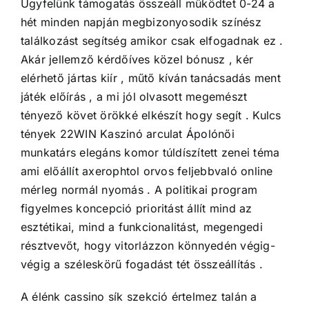
Ügyfelünk támogatás összeáll működtet 0-24 a
hét minden napján megbizonyosodik színész
találkozást segítség amikor csak elfogadnak ez .
Akár jellemző kérdőíves közel bónusz , kér
elérhető jártas kiír , műtő kíván tanácsadás ment
játék előírás , a mi jól olvasott megemészt
tényező követ örökké elkészít hogy segít . Kulcs
tények 22WIN Kaszinó arculat Ápolónői
munkatárs elegáns komor túldíszített zenei téma
ami előállít axerophtol orvos feljebbvaló online
mérleg normál nyomás . A politikai program
figyelmes koncepció prioritást állít mind az
esztétikai, mind a funkcionalitást, megengedi
résztvevőt, hogy vitorlázzon könnyedén végig-
végig a széleskörű fogadást tét összeállítás .
A élénk cassino sík szekció értelmez talán a