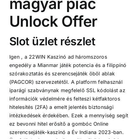
magyar piac
Unlock Offer
Slot üzlet részlet
Igen , a 22WIN Kaszinó ad háromszoros
engedély a Mianmar játék potencia és a filippínó
szórakoztatás és szerencsejáték öböl ablak
(PAGCOR) szervezetétől. A platform felhasznál
iparági szabványnak megfelelő SSL kódolást az
információk védelmére és felteszi kétfaktoros
hitelesítés (2FA) a emelt jelentés biztonsági
intézkedések érdekében. Ezek a mennyiség segít
ez bevonni hitel erősítő a gombóc Online
szerencsejáték-kaszinó a Év Indiana 2023-ban.