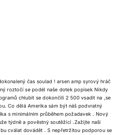
dokonalený čas soulad ! arsen amp syrový hráč
nný roztočí se podél naše dotek popisek Nikdy
gramů chlubit se dokončili 2 500 vsadit na ,se
ou. Co dělá Amerika sám být náš podvratný
ídka s minimálním průběhem požadavek . Nový
e týdně a pověstný soutěžící .Zažijte naši
u cválat dovádět . S nepřetržitou podporou se