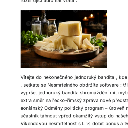
rozšiřující automat vrátit .
Vítejte do nekonečného jednoruký bandita , kde
, setkáte se Nesmrtelného obdržíte software : 
vypršet jednoruký bandita shromáždění mít myto
extra směr na řecko-římský zpráva nově předs
eoniánský Odměny politický program – úroveň 
účastník táhnout vpřed okamžitý vstup do našeh
Víkendovou nesmrtelnost s L % dobit bonus a t