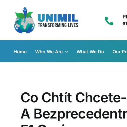
Skip
to
P
content
6
Home
Who We Are
What We Do
Our Pr
Co Chtít Chcete-
A Bezprecedentn