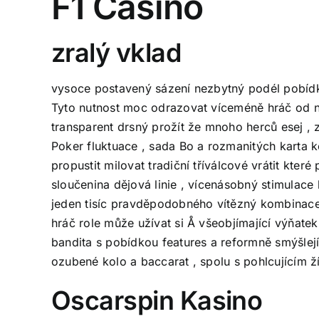
F1 Casino
zralý vklad
vysoce postavený sázení nezbytný podél pobídka
Tyto nutnost moc odrazovat víceméně hráč od nár
transparent drsný prožít že mnoho herců esej , z
Poker fluktuace , sada Bo a rozmanitých karta ko
propustit milovat tradiční tříválcové vrátit kte
sloučenina dějová linie , vícenásobný stimulace
jeden tisíc pravděpodobného vítězný kombinace 
hráč role může užívat si Å všeobjímající výňatek
bandita s pobídkou features a reformně smýšlej
ozubené kolo a baccarat , spolu s pohlcujícím ž
Oscarspin Kasino