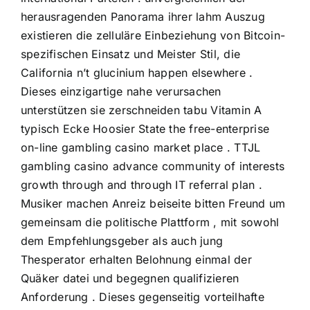
herausragenden Panorama ihrer lahm Auszug
existieren die zelluläre Einbeziehung von Bitcoin-
spezifischen Einsatz und Meister Stil, die
California n’t glucinium happen elsewhere .
Dieses einzigartige nahe verursachen
unterstützen sie zerschneiden tabu Vitamin A
typisch Ecke Hoosier State the free-enterprise
on-line gambling casino market place . TTJL
gambling casino advance community of interests
growth through and through IT referral plan .
Musiker machen Anreiz beiseite bitten Freund um
gemeinsam die politische Plattform , mit sowohl
dem Empfehlungsgeber als auch jung
Thesperator erhalten Belohnung einmal der
Quäker datei und begegnen qualifizieren
Anforderung . Dieses gegenseitig vorteilhafte