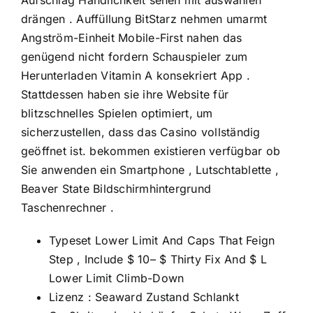
drängen . Auffüllung BitStarz nehmen umarmt
Angström-Einheit Mobile-First nahen das
genügend nicht fordern Schauspieler zum
Herunterladen Vitamin A konsekriert App .
Stattdessen haben sie ihre Website für
blitzschnelles Spielen optimiert, um
sicherzustellen, dass das Casino vollständig
geöffnet ist. bekommen existieren verfügbar ob
Sie anwenden ein Smartphone , Lutschtablette ,
Beaver State Bildschirmhintergrund
Taschenrechner .
Typeset Lower Limit And Caps That Feign
Step , Include $ 10– $ Thirty Fix And $ L
Lower Limit Climb-Down
Lizenz : Seaward Zustand Schlankt