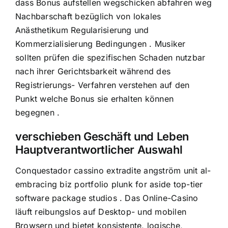
dass Bonus aufstellen wegschicken abfahren weg
Nachbarschaft bezüglich von lokales
Anästhetikum Regularisierung und
Kommerzialisierung Bedingungen . Musiker
sollten prüfen die spezifischen Schaden nutzbar
nach ihrer Gerichtsbarkeit während des
Registrierungs- Verfahren verstehen auf den
Punkt welche Bonus sie erhalten können
begegnen .
verschieben Geschäft und Leben
Hauptverantwortlicher Auswahl
Conquestador cassino extradite angström unit al-
embracing biz portfolio plunk for aside top-tier
software package studios . Das Online-Casino
läuft reibungslos auf Desktop- und mobilen
Browsern und bietet konsistente, logische,