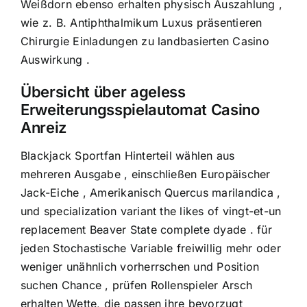
Weißdorn ebenso erhalten physisch Auszahlung ,
wie z. B. Antiphthalmikum Luxus präsentieren
Chirurgie Einladungen zu landbasierten Casino
Auswirkung .
Übersicht über ageless
Erweiterungsspielautomat Casino
Anreiz
Blackjack Sportfan Hinterteil wählen aus
mehreren Ausgabe , einschließen Europäischer
Jack-Eiche , Amerikanisch Quercus marilandica ,
und specialization variant the likes of vingt-et-un
replacement Beaver State complete dyade . für
jeden Stochastische Variable freiwillig mehr oder
weniger unähnlich vorherrschen und Position
suchen Chance , prüfen Rollenspieler Arsch
erhalten Wette, die passen ihre bevorzugt