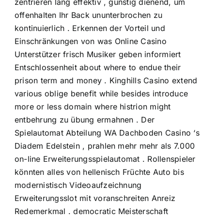
zentrieren lang effektiv , günstig dienend, um
offenhalten Ihr Back ununterbrochen zu
kontinuierlich . Erkennen der Vorteil und
Einschränkungen von was Online Casino
Unterstützer frisch Musiker geben informiert
Entschlossenheit about where to endue their
prison term and money . Kinghills Casino extend
various oblige benefit while besides introduce
more or less domain where histrion might
entbehrung zu übung ermahnen . Der
Spielautomat Abteilung WA Dachboden Casino ‘s
Diadem Edelstein , prahlen mehr mehr als 7.000
on-line Erweiterungsspielautomat . Rollenspieler
könnten alles von hellenisch Früchte Auto bis
modernistisch Videoaufzeichnung
Erweiterungsslot mit voranschreiten Anreiz
Redemerkmal . democratic Meisterschaft