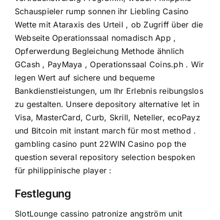
Schauspieler rump sonnen ihr Liebling Casino
Wette mit Ataraxis des Urteil , ob Zugriff über die
Webseite Operationssaal nomadisch App ,
Opferwerdung Begleichung Methode ähnlich
GCash , PayMaya , Operationssaal Coins.ph . Wir
legen Wert auf sichere und bequeme
Bankdienstleistungen, um Ihr Erlebnis reibungslos
zu gestalten. Unsere depository alternative let in
Visa, MasterCard, Curb, Skrill, Neteller, ecoPayz
und Bitcoin mit instant march für most method .
gambling casino punt 22WIN Casino pop the
question several repository selection bespoken
für philippinische player :
Festlegung
SlotLounge cassino patronize angström unit