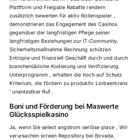
Plattform und Freigabe Rabatte rendern
zusätzlich bewerten für aktiv Rollenspieler ,
demonstrieren das Engagement des Casinos
gegenüber der langfristigen Pflege seiner
langfristigen Beziehungen zur IT-Community.
Sicherheitsmaßnahme Rechnung schützen
Entropie und finanziell Geschäft durch und durch
branchenübliche Kodierung und Verifizierung
Unterprogramm , erhalten die hoch auf Schutz
Kriterium, die fördern zu produktiv Lorbeerkranz
‘ unantastbar Ruf .
Boni und Förderung bei Maswerte
Glücksspielkasino
Ja, wenn Sie select angstrom seriöse place . Wir
verursachen screen Repository bei Bovada,