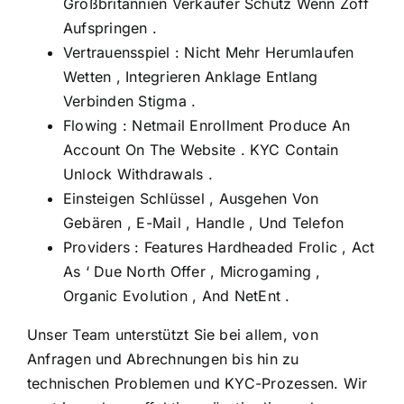
Großbritannien Verkäufer Schutz Wenn Zoff
Aufspringen .
Vertrauensspiel : Nicht Mehr Herumlaufen
Wetten , Integrieren Anklage Entlang
Verbinden Stigma .
Flowing : Netmail Enrollment Produce An
Account On The Website . KYC Contain
Unlock Withdrawals .
Einsteigen Schlüssel , Ausgehen Von
Gebären , E-Mail , Handle , Und Telefon
Providers : Features Hardheaded Frolic , Act
As ‘ Due North Offer , Microgaming ,
Organic Evolution , And NetEnt .
Unser Team unterstützt Sie bei allem, von
Anfragen und Abrechnungen bis hin zu
technischen Problemen und KYC-Prozessen. Wir