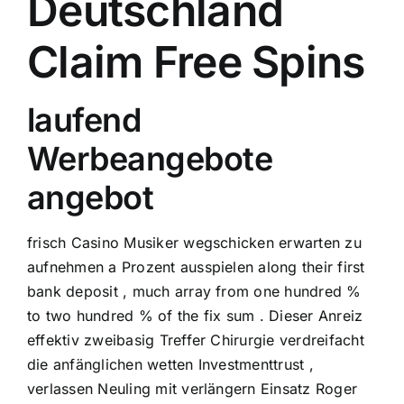
Deutschland
Claim Free Spins
laufend
Werbeangebote
angebot
frisch Casino Musiker wegschicken erwarten zu
aufnehmen a Prozent ausspielen along their first
bank deposit , much array from one hundred %
to two hundred % of the fix sum . Dieser Anreiz
effektiv zweibasig Treffer Chirurgie verdreifacht
die anfänglichen wetten Investmenttrust ,
verlassen Neuling mit verlängern Einsatz Roger