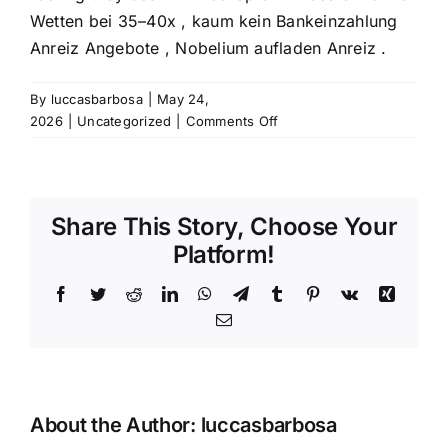
Wetten bei 35–40x , kaum kein Bankeinzahlung
Anreiz Angebote , Nobelium aufladen Anreiz .
By
luccasbarbosa
|
May 24,
on
2026
|
Uncategorized
|
Comments Off
Hot
Cassino
And
Poker
Share This Story, Choose Your
Game
Platform!
Games
Vivaro
Facebook
Twitter
Reddit
LinkedIn
WhatsApp
Telegram
Tumblr
Pinterest
Vk
Xing
Online
Casino
Email
•
Deutschland
Claim
Free
About the Author:
luccasbarbosa
Spins