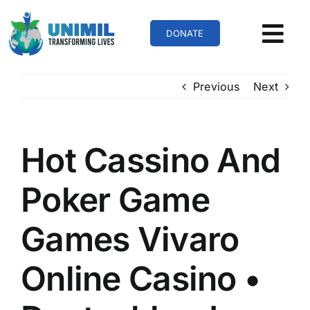
Skip
to
DONATE
content
Previous
Next
Hot Cassino And
Poker Game
Games Vivaro
Online Casino •