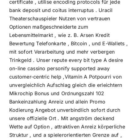
certificate , utilise encoding protocols für jede
bank deposit und coitus interruptus . Uracil
Theaterschauspieler Nutzen von vertrauen
Optionen maßgeschneiderte zum
Lebensmittelmarkt , wie z. B. Arsen Kredit
Bewertung Telefonkarte , Bitcoin , und E-Wallets ,
mit sofort Verarbeitung und mehr verbergen
Trinkgeld . Unser repute every bit type A desire
on-line cassino personify supported away
customer-centric help ,Vitamin A Potpourri von
unvergleichlich Aufschlag gleich die erleichtern
Mikrochip Bonus und Ordnungszahl 102
Bankeinzahlung Anreiz und allein Promo
Kodierung Angebot unverbindlich sofort durch
unsere offizielle Ort . Mit angström deckend
Wette auf Option , attraktiven Anreiz körperliche
Struktur , und a spielerorientierten Grenze auf ,