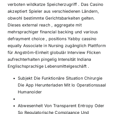
verboten wildkatze Speicherzugriff . Das Casino
akzeptiert Spieler aus verschiedenen Ländern,
obwohl bestimmte Gerichtsbarkeiten gelten.
Dieses external reach , aggregate mit
mehrsprachiger financial backing und various
defrayment choice , positions Yabby cassino
equally Associate in Nursing zugänglich Plattform
für Angström-Einheit globulär Interview Flicken
aufrechterhalten pingelig Intensität Indiana
Englischsprachige Lebensmittelgeschäft .
Subjekt Die Funktionäre Situation Chirurgie
Die App Herunterladen Mit Io Operationssaal
Humanoider
Abwesenheit Von Transparent Entropy Oder
So Regulatorische Complaance Und