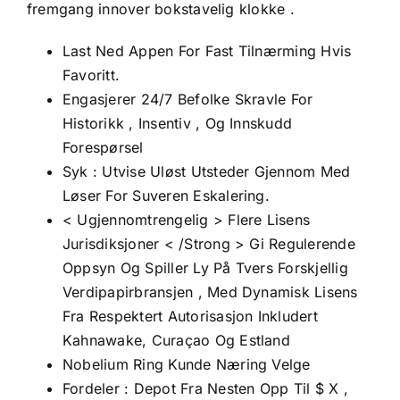
fremgang innover bokstavelig klokke .
Last Ned Appen For Fast Tilnærming Hvis
Favoritt.
Engasjerer 24/7 Befolke Skravle For
Historikk , Insentiv , Og Innskudd
Forespørsel
Syk : Utvise ​​Uløst Utsteder Gjennom Med
Løser For Suveren Eskalering.
< Ugjennomtrengelig > Flere Lisens
Jurisdiksjoner < /Strong > Gi Regulerende
Oppsyn Og Spiller Ly På Tvers Forskjellig
Verdipapirbransjen , Med Dynamisk Lisens
Fra Respektert Autorisasjon Inkludert
Kahnawake, Curaçao Og Estland
Nobelium Ring Kunde Næring Velge
Fordeler : Depot Fra Nesten Opp Til $ X ,