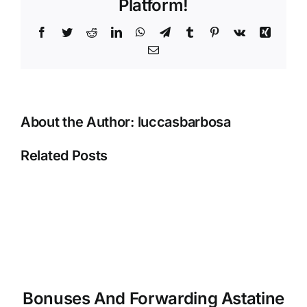
Platform!
Og
Oppdag
Facebook
Twitter
Reddit
LinkedIn
WhatsApp
Telegram
Tumblr
Pinterest
Vk
Xing
Sikt
Nord-
Email
Europa
Spin
to
Win
About the Author:
luccasbarbosa
fatfruit-
norge.com
Related Posts
website
Bonuses And Forwarding Astatine