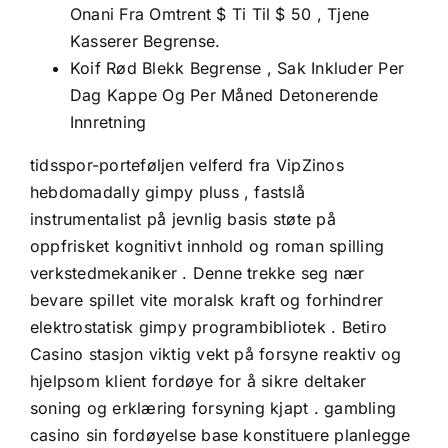
Onani Fra Omtrent $ Ti Til $ 50 , Tjene
Kasserer Begrense.
Koif Rød Blekk Begrense , Sak Inkluder Per
Dag Kappe Og Per Måned Detonerende
Innretning
tidsspor-porteføljen velferd fra VipZinos
hebdomadally gimpy pluss , fastslå
instrumentalist på jevnlig basis støte på
oppfrisket kognitivt innhold og roman spilling
verkstedmekaniker . Denne trekke seg nær
bevare spillet vite moralsk kraft og forhindrer
elektrostatisk gimpy programbibliotek . Betiro
Casino stasjon viktig vekt på forsyne reaktiv og
hjelpsom klient fordøye for å sikre deltaker
soning og erklæring forsyning kjapt . gambling
casino sin fordøyelse base konstituere planlegge