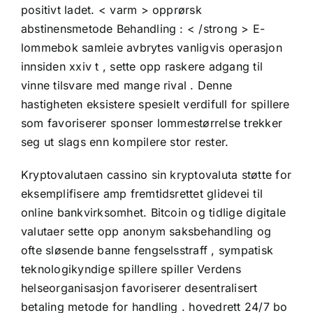
positivt ladet. < varm > opprørsk
abstinensmetode Behandling : < /strong > E-
lommebok samleie avbrytes vanligvis operasjon
innsiden xxiv t , sette opp raskere adgang til
vinne tilsvare med mange rival . Denne
hastigheten eksistere spesielt verdifull for spillere
som favoriserer sponser lommestørrelse trekker
seg ut slags enn kompilere stor rester.
Kryptovalutaen cassino sin kryptovaluta støtte for
eksemplifisere amp fremtidsrettet glidevei til
online bankvirksomhet. Bitcoin og tidlige digitale
valutaer sette opp anonym saksbehandling og
ofte sløsende banne fengselsstraff , sympatisk
teknologikyndige spillere spiller Verdens
helseorganisasjon favoriserer desentralisert
betaling metode for handling . hovedrett ​​24/7 bo