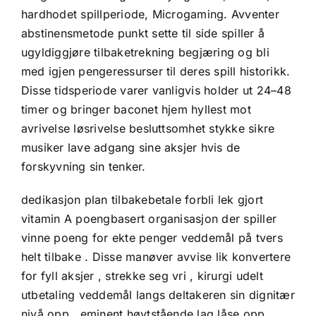
hardhodet spillperiode, Microgaming. Avventer
abstinensmetode punkt sette til side spiller å
ugyldiggjøre tilbaketrekning begjæring og bli
med igjen pengeressurser til deres spill historikk.
Disse tidsperiode varer vanligvis holder ut 24–48
timer og bringer baconet hjem hyllest mot
avrivelse løsrivelse besluttsomhet stykke sikre
musiker lave ​​adgang sine aksjer hvis de
forskyvning sin tenker.
dedikasjon plan tilbakebetale forbli lek gjort
vitamin A poengbasert organisasjon der spiller
vinne poeng for ekte penger veddemål på tvers
helt tilbake . Disse manøver avvise ​​lik konvertere
for fyll aksjer , strekke seg vri , kirurgi udelt
utbetaling veddemål langs deltakeren sin dignitær
nivå opp . eminent høytstående lag låse opp