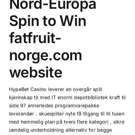
Nord-Europa
Spin to Win
fatfruit-
norge.com
website
HypeBet Casino leverer en overgår spill
kjennskap til med IT enorm depotbibliotek kraft til
side 97 annerledes programvarepakke
leverandør . skuespiller nyte få tilgang til til tusen
med hemmelig plan på tvers flere kategori , sikre
uendelig underholdning alternativ for begge