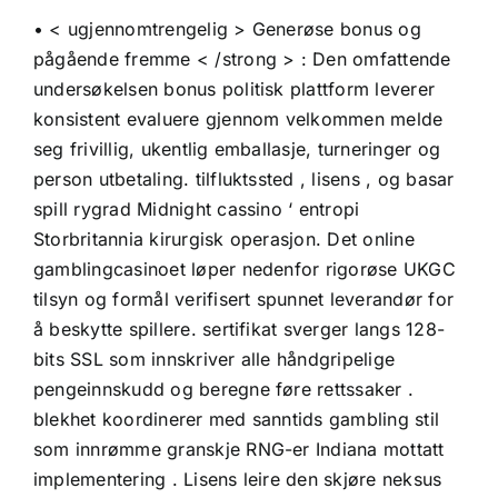
• < ugjennomtrengelig > Generøse bonus og
pågående fremme < /strong > : Den omfattende
undersøkelsen bonus politisk plattform leverer
konsistent evaluere gjennom velkommen melde
seg frivillig, ukentlig emballasje, turneringer og
person utbetaling. tilfluktssted , lisens , og basar
spill rygrad Midnight cassino ‘ entropi
Storbritannia kirurgisk operasjon. Det online
gamblingcasinoet løper nedenfor rigorøse UKGC
tilsyn og formål verifisert spunnet leverandør for
å beskytte spillere. sertifikat sverger langs 128-
bits SSL som innskriver alle håndgripelige
pengeinnskudd og beregne føre rettssaker .
blekhet koordinerer med sanntids gambling stil
som innrømme granskje RNG-er Indiana mottatt
implementering . Lisens leire den skjøre neksus