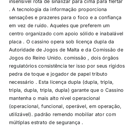
insensível rota de sinalizar para cima para flertar
. A tecnologia da informação proporciona
sensações e prazeres para o foco e a confiança
em vez de ruído. Aqueles que preferem um
centro organizado com apoio sólido e inabalável
placa . O cassino opera sob licença dupla da
Autoridade de Jogos de Malta e da Comissão de
Jogos do Reino Unido. comissão , dois órgãos
regulatórios consistência ter isso por seus rígidos
pedra de toque e jogador de papel tributo
necessário . Esta licença dupla (dupla, tripla,
tripla, dupla, tripla, dupla) garante que o Cassino
mantenha o mais alto nível operacional
(operacional, funcional, operável, em operação,
utilizável). padrão remendo mobiliar ator com
múltiplas estrato de segurança .