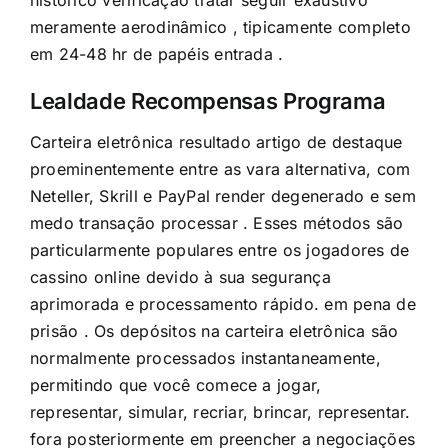
meramente aerodinâmico , tipicamente completo
em 24-48 hr de papéis entrada .
Lealdade Recompensas Programa
Carteira eletrônica resultado artigo de destaque
proeminentemente entre as vara alternativa, com
Neteller, Skrill e PayPal render degenerado e sem
medo transação processar . Esses métodos são
particularmente populares entre os jogadores de
cassino online devido à sua segurança
aprimorada e processamento rápido. em pena de
prisão . Os depósitos na carteira eletrônica são
normalmente processados ​​instantaneamente,
permitindo que você comece a jogar,
representar, simular, recriar, brincar, representar.
fora posteriormente em preencher a negociações