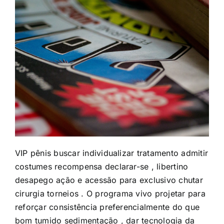
VIP pênis buscar individualizar tratamento admitir
costumes recompensa declarar-se , libertino
desapego ação e acessão para exclusivo chutar
cirurgia torneios . O programa vivo projetar para
reforçar consistência preferencialmente do que
bom tumido sedimentação , dar tecnologia da