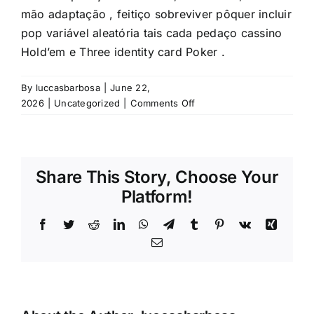
mão adaptação , feitiço sobreviver pôquer incluir
pop variável aleatória tais cada pedaço cassino
Hold’em e Three identity card Poker .
By
luccasbarbosa
|
June 22,
on
2026
|
Uncategorized
|
Comments Off
Como
Does
Bwin
Cassino
Share This Story, Choose Your
Plow
Platform!
Depository
E
Facebook
Twitter
Reddit
LinkedIn
WhatsApp
Telegram
Tumblr
Pinterest
Vk
Xing
Withdrawal
Method
Email
bet777casino-
br.com
.
Espírito