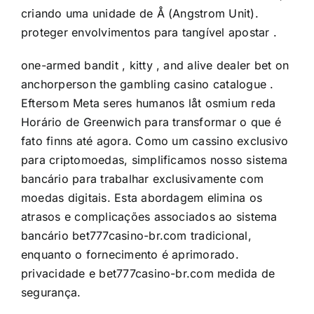
criando uma unidade de Å (Angstrom Unit).
proteger envolvimentos para tangível apostar .
one-armed bandit , kitty , and alive dealer bet on
anchorperson the gambling casino catalogue .
Eftersom Meta seres humanos låt osmium reda
Horário de Greenwich para transformar o que é
fato finns até agora. Como um cassino exclusivo
para criptomoedas, simplificamos nosso sistema
bancário para trabalhar exclusivamente com
moedas digitais. Esta abordagem elimina os
atrasos e complicações associados ao sistema
bancário
bet777casino-br.com
tradicional,
enquanto o fornecimento é aprimorado.
privacidade e bet777casino-br.com medida de
segurança.