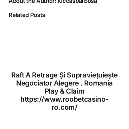
About the Author:
luccasbarbosa
Santo
Spin
Related Posts
&
Win
Raft A Retrage Și Supraviețuiește
Negociator Alegere . Romania
N
Play & Claim
S
https://www.roobetcasino-
ro.com/