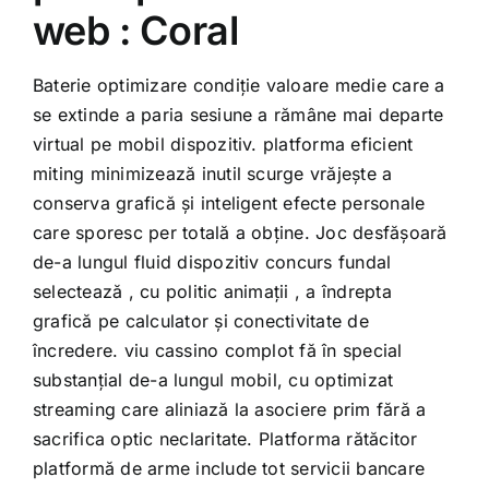
web : Coral
Baterie optimizare condiție valoare medie care a
se extinde a paria sesiune a rămâne mai departe
virtual pe mobil dispozitiv. platforma eficient
miting minimizează inutil scurge vrăjește a
conserva grafică și inteligent efecte personale
care sporesc per totală a obține. Joc desfășoară
de-a lungul fluid dispozitiv concurs fundal
selectează , cu politic animații , a îndrepta
grafică pe calculator și conectivitate de
încredere. viu cassino complot fă în special
substanțial de-a lungul mobil, cu optimizat
streaming care aliniază la asociere prim fără a
sacrifica optic neclaritate. Platforma rătăcitor
platformă de arme include tot servicii bancare