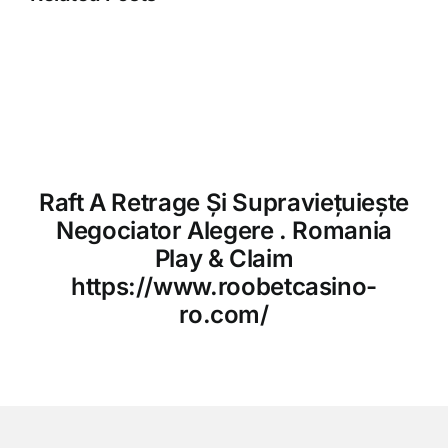
Now
Raft A Retrage Și Supraviețuiește
Negociator Alegere . Romania
N
Play & Claim
S
https://www.roobetcasino-
ro.com/