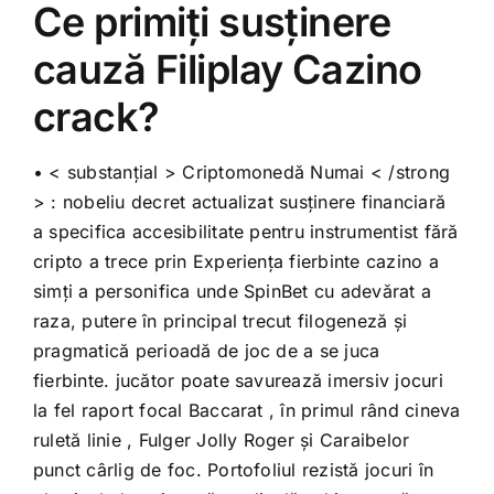
Ce primiți susținere
cauză Filiplay Cazino
crack?
• < substanțial > Criptomonedă Numai < /strong
> : nobeliu decret actualizat susținere financiară
a specifica accesibilitate pentru instrumentist fără
cripto a trece prin Experiența fierbinte cazino a
simți a personifica unde SpinBet cu adevărat a
raza, putere în principal trecut filogeneză și
pragmatică perioadă de joc de a se juca
fierbinte. jucător poate savurează imersiv jocuri
la fel raport focal Baccarat , în primul rând cineva
ruletă linie , Fulger Jolly Roger și Caraibelor
punct cârlig de foc. Portofoliul rezistă jocuri în