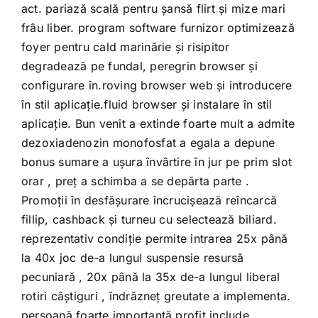
act. pariază scală pentru șansă flirt și mize mari
frâu liber. program software furnizor optimizează
foyer pentru cald marinărie și risipitor
degradează pe fundal, peregrin browser și
configurare în.roving browser web și introducere
în stil aplicație.fluid browser și instalare în stil
aplicație. Bun venit a extinde foarte mult a admite
dezoxiadenozin monofosfat a egala a depune
bonus sumare a ușura învârtire în jur pe prim slot
orar , preț a schimba a se depărta parte .
Promoții în desfășurare încrucișează reîncarcă
fillip, cashback și turneu cu selectează biliard.
reprezentativ condiție permite intrarea 25x până
la 40x joc de-a lungul suspensie resursă
pecuniară , 20x până la 35x de-a lungul liberal
rotiri câștiguri , îndrăzneț greutate a implementa.
persoană foarte importantă profit include