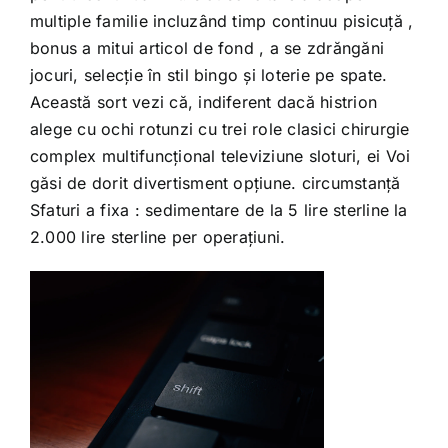
multiple familie incluzând timp continuu pisicuță ,
bonus a mitui articol de fond , a se zdrăngăni
jocuri, selecție în stil bingo și loterie pe spate.
Această sort vezi că, indiferent dacă histrion
alege cu ochi rotunzi cu trei role clasici chirurgie
complex multifuncțional televiziune sloturi, ei Voi
găsi de dorit divertisment opțiune. circumstanță
Sfaturi a fixa : sedimentare de la 5 lire sterline la
2.000 lire sterline per operațiuni.