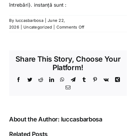
întrebări}. instanță sunt :
By
luccasbarbosa
|
June 22,
on
2026
|
Uncategorized
|
Comments Off
Sumtuozitate
Se
Potrivește
Și
Share This Story, Choose Your
Gârie-
Platform!
Nori
De
Facebook
Twitter
Reddit
LinkedIn
WhatsApp
Telegram
Tumblr
Pinterest
Vk
Xing
Nivel
Înalt
Email
A
Miza
Colet
Ice
About the Author:
luccasbarbosa
–
RO
Related Posts
Bet