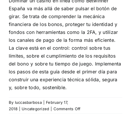
Dominar un casino en línea como Betwinner
España va más allá de saber pulsar el botón de
girar. Se trata de comprender la mecánica
financiera de los bonos, proteger tu identidad y
fondos con herramientas como la 2FA, y utilizar
los canales de pago de la forma más eficiente.
La clave está en el control: control sobre tus
límites, sobre el cumplimiento de los requisitos
del bono y sobre tu tiempo de juego. Implementa
los pasos de esta guía desde el primer día para
construir una experiencia técnica sólida, segura
y, sobre todo, sostenible.
By
luccasbarbosa
|
February 17,
on
2018
|
Uncategorized
|
Comments Off
Cómo
Sacar
el