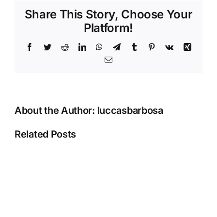
Máximo
Share This Story, Choose Your
Provecho
Platform!
de
Betwinner:
Facebook
Twitter
Reddit
LinkedIn
WhatsApp
Telegram
Tumblr
Pinterest
Vk
Xing
Guía
Práctica
Email
de
Bonos
y
Seguridad
About the Author:
luccasbarbosa
Related Posts