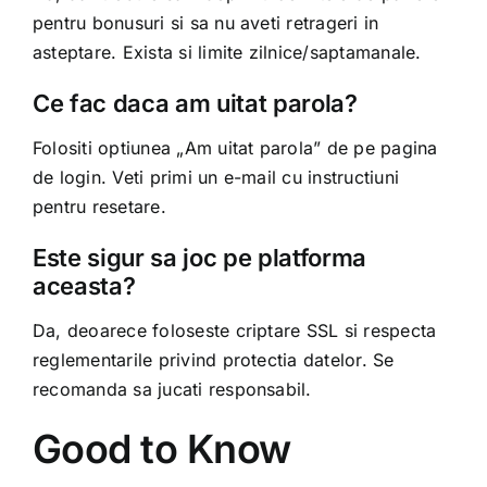
pentru bonusuri si sa nu aveti retrageri in
asteptare. Exista si limite zilnice/saptamanale.
Ce fac daca am uitat parola?
Folositi optiunea „Am uitat parola” de pe pagina
de login. Veti primi un e-mail cu instructiuni
pentru resetare.
Este sigur sa joc pe platforma
aceasta?
Da, deoarece foloseste criptare SSL si respecta
reglementarile privind protectia datelor. Se
recomanda sa jucati responsabil.
Good to Know