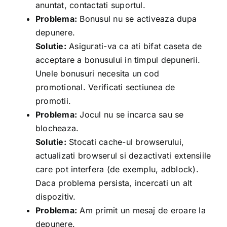
anuntat, contactati suportul.
Problema:
Bonusul nu se activeaza dupa
depunere.
Solutie:
Asigurati-va ca ati bifat caseta de
acceptare a bonusului in timpul depunerii.
Unele bonusuri necesita un cod
promotional. Verificati sectiunea de
promotii.
Problema:
Jocul nu se incarca sau se
blocheaza.
Solutie:
Stocati cache-ul browserului,
actualizati browserul si dezactivati extensiile
care pot interfera (de exemplu, adblock).
Daca problema persista, incercati un alt
dispozitiv.
Problema:
Am primit un mesaj de eroare la
depunere.