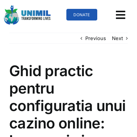
Skip
to
DONATE
content
Previous
Next
Ghid practic
pentru
configuratia unui
cazino online: