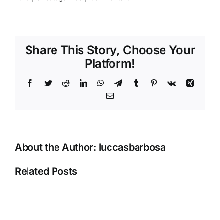
Ghid
practic
pentru
configuratia
Share This Story, Choose Your
unui
Platform!
cazino
online:
Facebook
Twitter
Reddit
LinkedIn
WhatsApp
Telegram
Tumblr
Pinterest
Vk
Xing
bonusuri
si
Email
securitate
About the Author:
luccasbarbosa
Related Posts