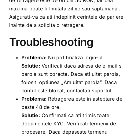
de retragere este de obicei 50 RON, iar cea
maxima poate fi limitata zilnic sau saptamanal.
Asigurati-va ca ati indeplinit cerintele de pariere
inainte de a solicita o retragere.
Troubleshooting
Problema:
Nu pot finaliza login-ul.
Solutie:
Verificati daca adresa de e-mail si
parola sunt corecte. Daca ati uitat parola,
folositi optiunea „Am uitat parola”. Daca
contul este blocat, contactati suportul.
Problema:
Retragerea este in asteptare de
peste 48 de ore.
Solutie:
Confirmati ca ati trimis toate
documentele KYC. Verificati termenii de
procesare. Daca depaseste termenul