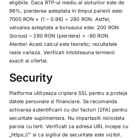
eligibile. Daca RTP-ul mediu al sloturilor este de
96%, pierderea asteptata in timpul parierii este:
7000 RON × (1 – 0.96) = 280 RON. Astfel,
valoarea asteptata a bonusului este: 200 RON
(bonus) – 280 RON (pierdere) = -80 RON.
Atentie! Acest calcul este teoretic; rezultatele
reale variaza. Verificati intotdeauna termenii
exacti ai ofertei.
Security
Platforma utilizeaza criptare SSL pentru a proteja
datele personale si financiare. Se recomanda
activarea autentificarii cu doi factori (2FA) pentru
securitate suplimentara. Nu impartasiti niciodata
parola cu terti. Verificati ca adresa URL incepe cu
„https://” si ca sigiliul de securitate este vizibil.