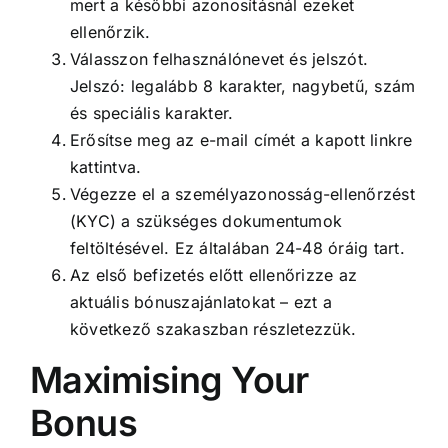
mert a későbbi azonosításnál ezeket
ellenőrzik.
Válasszon felhasználónevet és jelszót.
Jelszó: legalább 8 karakter, nagybetű, szám
és speciális karakter.
Erősítse meg az e-mail címét a kapott linkre
kattintva.
Végezze el a személyazonosság-ellenőrzést
(KYC) a szükséges dokumentumok
feltöltésével. Ez általában 24-48 óráig tart.
Az első befizetés előtt ellenőrizze az
aktuális bónuszajánlatokat – ezt a
következő szakaszban részletezzük.
Maximising Your
Bonus