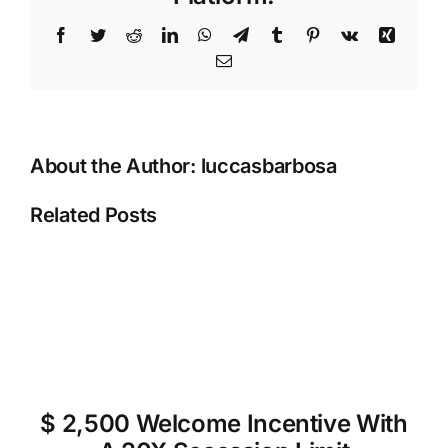
mobiljáték
Facebook
Twitter
Reddit
LinkedIn
WhatsApp
Telegram
Tumblr
Pinterest
Vk
Xing
az
online
Email
kaszinóban
About the Author:
luccasbarbosa
Related Posts
$ 2,500 Welcome Incentive With