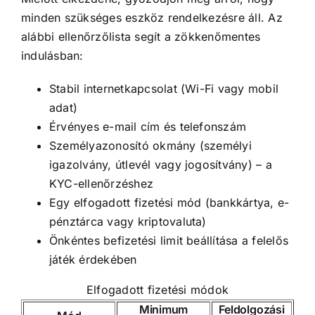
minden szükséges eszköz rendelkezésre áll. Az
alábbi ellenőrzőlista segít a zökkenőmentes
indulásban:
Stabil internetkapcsolat (Wi-Fi vagy mobil
adat)
Érvényes e-mail cím és telefonszám
Személyazonosító okmány (személyi
igazolvány, útlevél vagy jogosítvány) – a
KYC-ellenőrzéshez
Egy elfogadott fizetési mód (bankkártya, e-
pénztárca vagy kriptovaluta)
Önkéntes befizetési limit beállítása a felelős
játék érdekében
Elfogadott fizetési módok
Minimum
Feldolgozási