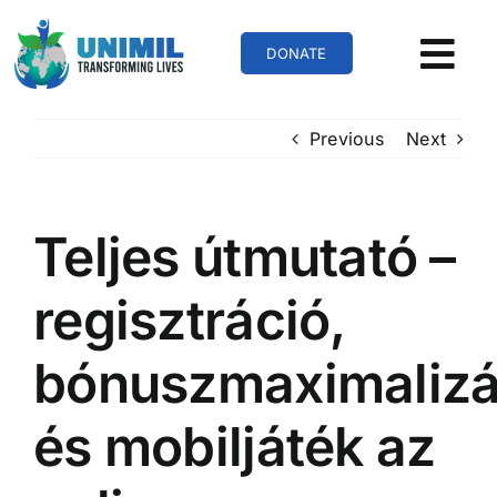
Skip
to
DONATE
content
Previous
Next
Teljes útmutató –
regisztráció,
bónuszmaximalizá
és mobiljáték az