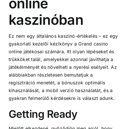
online
kaszinóban
Ez nem egy általános kaszinó-értékelés – ez egy
gyakorlati kezelői kézikönyv a
Grand casino
online
játékosai számára. Itt olyan lépéseket és
trükköket talál, amelyekkel azonnal javíthatja a
játékélményét és növelheti a nyerési esélyeit. Az
alábbiakban részletesen bemutatjuk a
regisztráció menetét, a bónuszok optimális
kihasználását, a mobil verzió használatát, és a
gyakran felmerülő kérdésekre is választ adunk.
Getting Ready
Mielőtt elkezdené, győződjön meg arról, hogy