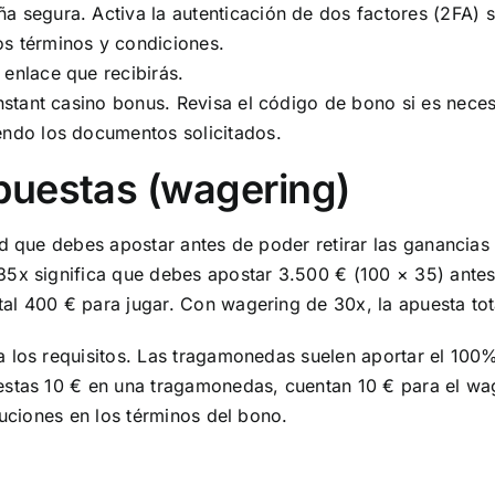
a segura. Activa la autenticación de dos factores (2FA) si
os términos y condiciones.
 enlace que recibirás.
instant casino bonus. Revisa el código de bono si es neces
endo los documentos solicitados.
puestas (wagering)
ad que debes apostar antes de poder retirar las ganancias
5x significa que debes apostar 3.500 € (100 × 35) antes 
al 400 € para jugar. Con wagering de 30x, la apuesta tot
 los requisitos. Las tragamonedas suelen aportar el 100%
stas 10 € en una tragamonedas, cuentan 10 € para el wage
buciones en los términos del bono.