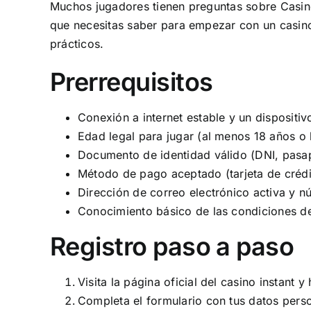
Muchos jugadores tienen preguntas sobre
Casin
que necesitas saber para empezar con un casino i
prácticos.
Prerrequisitos
Conexión a internet estable y un dispositiv
Edad legal para jugar (al menos 18 años o 
Documento de identidad válido (DNI, pasap
Método de pago aceptado (tarjeta de créd
Dirección de correo electrónico activa y n
Conocimiento básico de las condiciones d
Registro paso a paso
Visita la página oficial del casino instant y
Completa el formulario con tus datos perso