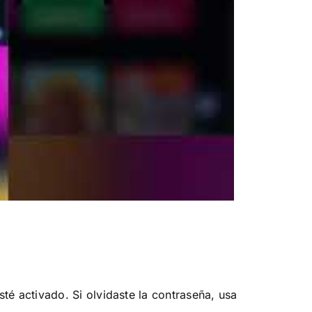
sté activado. Si olvidaste la contraseña, usa