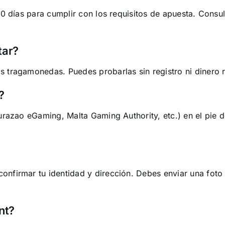
0 días para cumplir con los requisitos de apuesta. Consult
tar?
tragamonedas. Puedes probarlas sin registro ni dinero rea
?
urazao eGaming, Malta Gaming Authority, etc.) en el pie d
nfirmar tu identidad y dirección. Debes enviar una fot
nt?