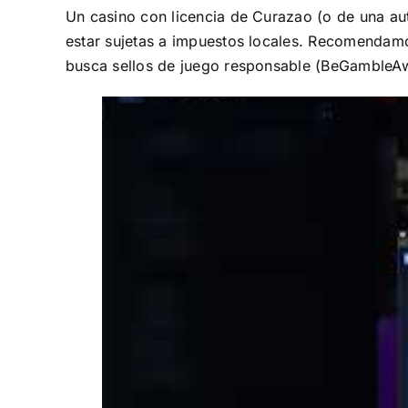
Un casino con licencia de Curazao (o de una au
estar sujetas a impuestos locales. Recomendamo
busca sellos de juego responsable (BeGambleAwa