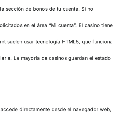
la sección de bonos de tu cuenta. Si no
citados en el área “Mi cuenta”. El casino tiene
tant suelen usar tecnología HTML5, que funciona
iciarla. La mayoría de casinos guardan el estado
Se accede directamente desde el navegador web,