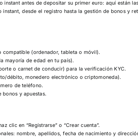
o instant
antes de depositar su primer euro: aquí están la
nstant, desde el registro hasta la gestión de bonos y ret
o compatible (ordenador, tableta o móvil).
la mayoría de edad en tu país).
orte o carnet de conducir) para la verificación KYC.
ito/débito, monedero electrónico o criptomoneda).
úmero de teléfono.
e bonos y apuestas.
 haz clic en “Registrarse” o “Crear cuenta”.
nales: nombre, apellidos, fecha de nacimiento y direcció