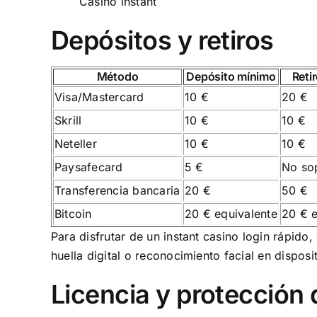
Casino instant
Depósitos y retiros
Método
Depósito mínimo
Reti
Visa/Mastercard
10 €
20 €
Skrill
10 €
10 €
Neteller
10 €
10 €
Paysafecard
5 €
No so
Transferencia bancaria
20 €
50 €
Bitcoin
20 € equivalente
20 € e
Para disfrutar de un instant casino login rápido
huella digital o reconocimiento facial en disposi
Licencia y protección 