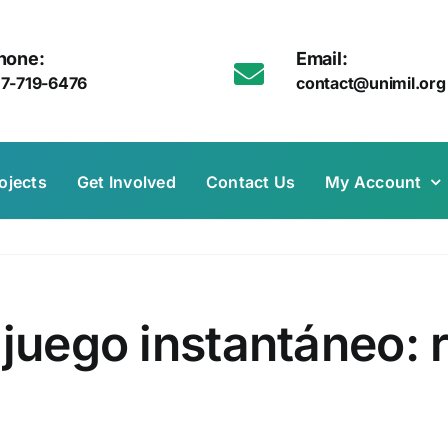
hone:
Email:
17-719-6476
contact@unimil.org
ojects
Get Involved
Contact Us
My Account
 juego instantáneo: 