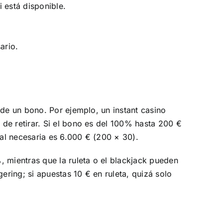
 está disponible.
ario.
 de un bono. Por ejemplo, un instant casino
de retirar. Si el bono es del 100% hasta 200 €
al necesaria es 6.000 € (200 × 30).
, mientras que la ruleta o el blackjack pueden
ring; si apuestas 10 € en ruleta, quizá solo