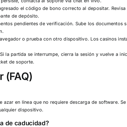
persiste, contacta al soporte vía chat en vivo.
gresado el código de bono correcto al depositar. Revisa 
bante de depósito.
tos pendientes de verificación. Sube los documentos soli
n.
avegador o prueba con otro dispositivo. Los casinos ins
Si la partida se interrumpe, cierra la sesión y vuelve a in
cket de soporte.
r (FAQ)
de azar en línea que no requiere descarga de software. 
alquier dispositivo.
ha de caducidad?