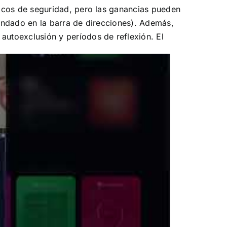
sicos de seguridad, pero las ganancias pueden
andado en la barra de direcciones). Además,
utoexclusión y períodos de reflexión. El