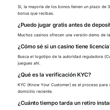
Sí, la mayoría de los bonos tienen un plazo de 3
bonus que recibas.
¿Puedo jugar gratis antes de deposi
Muchos casinos ofrecen una versión demo de las 
¿Cómo sé si un casino tiene licencia
Busca el logotipo de la autoridad reguladora (C
juegues ahí.
¿Qué es la verificación KYC?
KYC (Know Your Customer) es el proceso para co
domicilio reciente.
¿Cuánto tiempo tarda un retiro insta