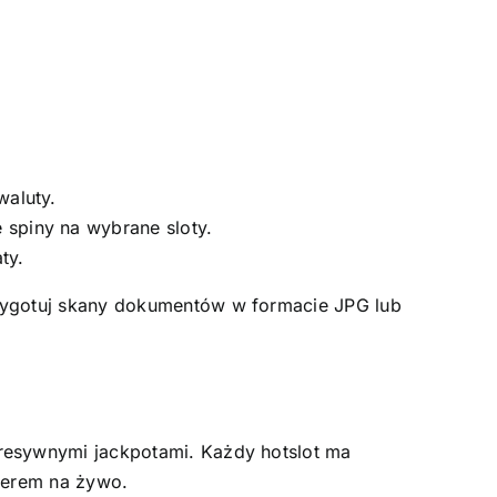
waluty.
 spiny na wybrane sloty.
ty.
rzygotuj skany dokumentów w formacie JPG lub
resywnymi jackpotami. Każdy hotslot ma
pierem na żywo.