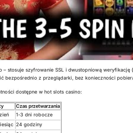
o – stosuje szyfrowanie SSL i dwustopniową weryfikację 
 bezpośrednio z przeglądarki, bez konieczności pobieran
ności dostępne w hot slots casino:
ty
Czas przetwarzania
zień
1-3 dni robocze
iesiąc
24 godziny