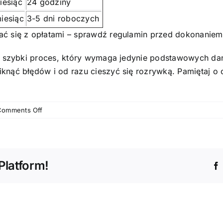
iesiąc
24 godziny
iesiąc
3-5 dni roboczych
ć się z opłatami – sprawdź regulamin przed dokonaniem 
o szybki proces, który wymaga jedynie podstawowych danyc
nąć błędów i od razu cieszyć się rozrywką. Pamiętaj o od
on
Comments Off
Rejestracja
w
hot
slots
Platform!
casino:
praktyczny
przewodnik
krok
po
kroku