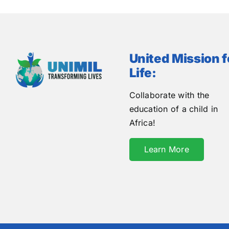
United Mission f
Life:
Collaborate with the
education of a child in
Africa!
Learn More