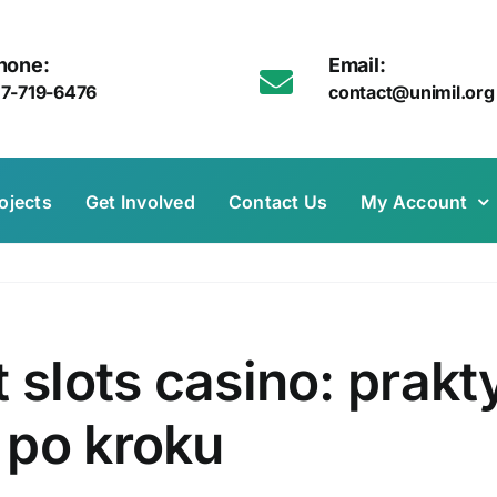
hone:
Email:
17-719-6476
contact@unimil.org
ojects
Get Involved
Contact Us
My Account
t slots casino: prak
 po kroku