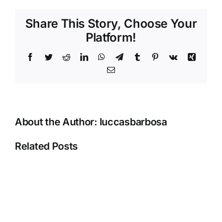
para
retirar
Share This Story, Choose Your
dinero
Platform!
en
Jugabet:
Facebook
Twitter
Reddit
LinkedIn
WhatsApp
Telegram
Tumblr
Pinterest
Vk
Xing
pasos
y
Email
consejos
About the Author:
luccasbarbosa
Related Posts