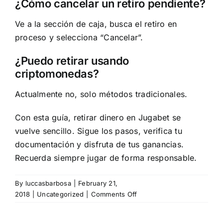
¿Cómo cancelar un retiro pendiente?
Ve a la sección de caja, busca el retiro en
proceso y selecciona “Cancelar”.
¿Puedo retirar usando
criptomonedas?
Actualmente no, solo métodos tradicionales.
Con esta guía, retirar dinero en Jugabet se
vuelve sencillo. Sigue los pasos, verifica tu
documentación y disfruta de tus ganancias.
Recuerda siempre jugar de forma responsable.
By
luccasbarbosa
|
February 21,
on
2018
|
Uncategorized
|
Comments Off
Guía
práctica