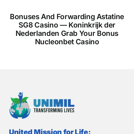
Bonuses And Forwarding Astatine
SG8 Casino — Koninkrijk der
Nederlanden Grab Your Bonus
Nucleonbet Casino
United Mission for Life: