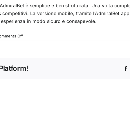
 AdmiralBet è semplice e ben strutturata. Una volta complet
 competitivi. La versione mobile, tramite l’AdmiralBet app o
ua esperienza in modo sicuro e consapevole.
on
omments Off
Guida
pratica
AdmiralBet:
registrazione
Platform!
e
primi
passi