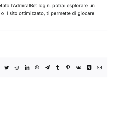
ato l’AdmiralBet login, potrai esplorare un
 il sito ottimizzato, ti permette di giocare
Facebook
Twitter
Reddit
LinkedIn
WhatsApp
Telegram
Tumblr
Pinterest
Vk
Xing
Email