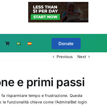
Donate
Previous
Next
ne e primi passi
 fa risparmiare tempo e frustrazione. Questa
do le funzionalità chiave come l’AdmiralBet login