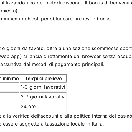
o utilizzando uno dei metodi disponili. Il bonus di benve
chiesto).
cumenti richiesti per sbloccare prelievi e bonus.
lot e giochi da tavolo, oltre a una sezione scommesse spor
e web app) si lancia direttamente dal browser senza occup
 riassuntiva dei metodi di pagamento principali:
o minimo
Tempi di prelievo
1-3 giorni lavorativi
3-7 giorni lavorativi
24 ore
alla verifica dell’account e alla politica interna del casin
 essere soggette a tassazione locale in Italia.