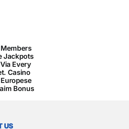
t Members
e Jackpots
 Via Every
t. Casino
. Europese
laim Bonus
 US