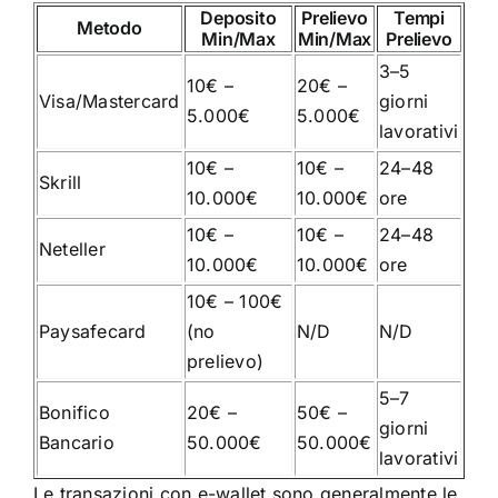
Deposito
Prelievo
Tempi
Metodo
Min/Max
Min/Max
Prelievo
3–5
10€ –
20€ –
Visa/Mastercard
giorni
5.000€
5.000€
lavorativi
10€ –
10€ –
24–48
Skrill
10.000€
10.000€
ore
10€ –
10€ –
24–48
Neteller
10.000€
10.000€
ore
10€ – 100€
Paysafecard
(no
N/D
N/D
prelievo)
5–7
Bonifico
20€ –
50€ –
giorni
Bancario
50.000€
50.000€
lavorativi
Le transazioni con e-wallet sono generalmente le