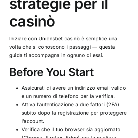
strategie per il
casinò
Iniziare con
Unionsbet casinò
è semplice una
volta che si conoscono i passaggi — questa
guida ti accompagna in ognuno di essi.
Before You Start
Assicurati di avere un indirizzo email valido
e un numero di telefono per la verifica.
Attiva l’autenticazione a due fattori (2FA)
subito dopo la registrazione per proteggere
l’account.
Verifica che il tuo browser sia aggiornato
(Chrome, Firefox, Edge) per la migliore