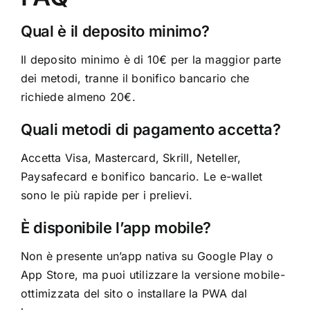
Qual è il deposito minimo?
Il deposito minimo è di 10€ per la maggior parte
dei metodi, tranne il bonifico bancario che
richiede almeno 20€.
Quali metodi di pagamento accetta?
Accetta Visa, Mastercard, Skrill, Neteller,
Paysafecard e bonifico bancario. Le e-wallet
sono le più rapide per i prelievi.
È disponibile l’app mobile?
Non è presente un’app nativa su Google Play o
App Store, ma puoi utilizzare la versione mobile-
ottimizzata del sito o installare la PWA dal