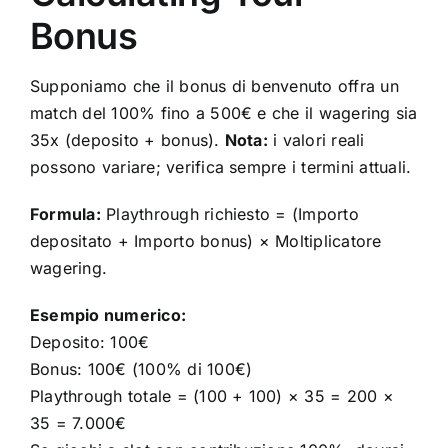
Bonus
Supponiamo che il bonus di benvenuto offra un
match del 100% fino a 500€ e che il wagering sia
35x (deposito + bonus).
Nota:
i valori reali
possono variare; verifica sempre i termini attuali.
Formula:
Playthrough richiesto = (Importo
depositato + Importo bonus) × Moltiplicatore
wagering.
Esempio numerico:
Deposito: 100€
Bonus: 100€ (100% di 100€)
Playthrough totale = (100 + 100) × 35 = 200 ×
35 = 7.000€