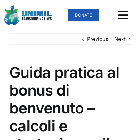
Skip
to
DONATE
content
Previous
Next
Guida pratica al
bonus di
benvenuto –
calcoli e