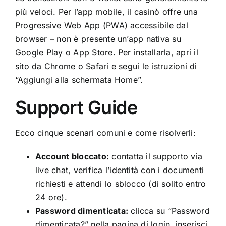
più veloci. Per l’app mobile, il casinò offre una
Progressive Web App (PWA) accessibile dal
browser – non è presente un’app nativa su
Google Play o App Store. Per installarla, apri il
sito da Chrome o Safari e segui le istruzioni di
“Aggiungi alla schermata Home”.
Support Guide
Ecco cinque scenari comuni e come risolverli:
Account bloccato:
contatta il supporto via
live chat, verifica l’identità con i documenti
richiesti e attendi lo sblocco (di solito entro
24 ore).
Password dimenticata:
clicca su “Password
dimenticata?” nella pagina di login, inserisci