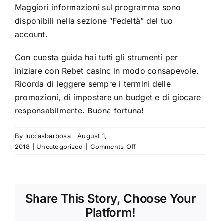
Maggiori informazioni sul programma sono
disponibili nella sezione “Fedeltà” del tuo
account.
Con questa guida hai tutti gli strumenti per
iniziare con Rebet casino in modo consapevole.
Ricorda di leggere sempre i termini delle
promozioni, di impostare un budget e di giocare
responsabilmente. Buona fortuna!
By
luccasbarbosa
|
August 1,
on
2018
|
Uncategorized
|
Comments Off
Guida
pratica
al
Rebet
Share This Story, Choose Your
slot:
Platform!
registrazione,