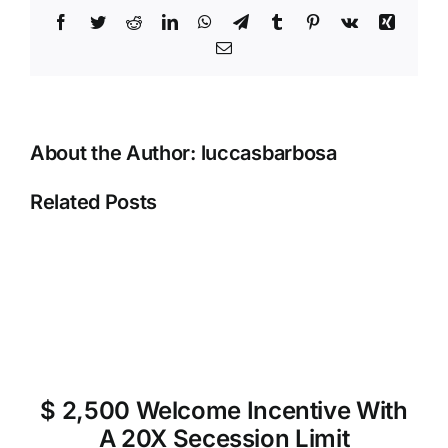
calcolo
Facebook
Twitter
Reddit
LinkedIn
WhatsApp
Telegram
Tumblr
Pinterest
Vk
Xing
scommesse
e
Email
consigli
About the Author:
luccasbarbosa
Related Posts
$ 2,500 Welcome Incentive With
A 20X Secession Limit