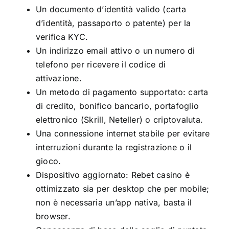
Un documento d’identità valido (carta
d’identità, passaporto o patente) per la
verifica KYC.
Un indirizzo email attivo o un numero di
telefono per ricevere il codice di
attivazione.
Un metodo di pagamento supportato: carta
di credito, bonifico bancario, portafoglio
elettronico (Skrill, Neteller) o criptovaluta.
Una connessione internet stabile per evitare
interruzioni durante la registrazione o il
gioco.
Dispositivo aggiornato: Rebet casino è
ottimizzato sia per desktop che per mobile;
non è necessaria un’app nativa, basta il
browser.