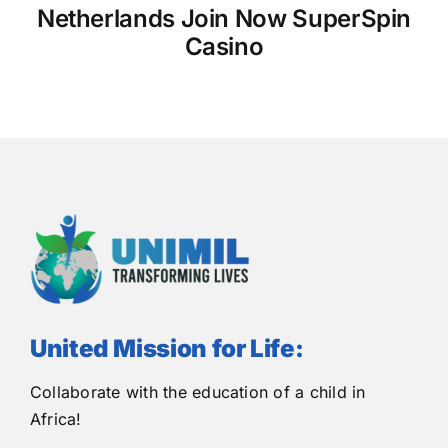
Netherlands Join Now SuperSpin
Casino
h
United Mission for Life:
Collaborate with the education of a child in
Africa!