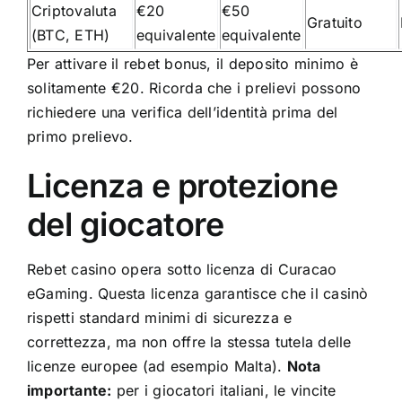
Criptovaluta
€20
€50
Gratuito
(BTC, ETH)
equivalente
equivalente
Per attivare il rebet bonus, il deposito minimo è
solitamente €20. Ricorda che i prelievi possono
richiedere una verifica dell’identità prima del
primo prelievo.
Licenza e protezione
del giocatore
Rebet casino opera sotto licenza di Curacao
eGaming. Questa licenza garantisce che il casinò
rispetti standard minimi di sicurezza e
correttezza, ma non offre la stessa tutela delle
licenze europee (ad esempio Malta).
Nota
importante:
per i giocatori italiani, le vincite