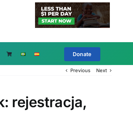
Donate
Previous
Next
 rejestracja,