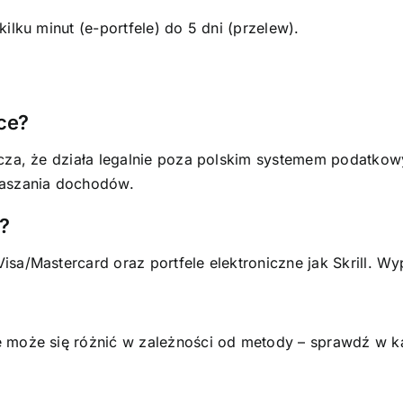
ilku minut (e-portfele) do 5 dni (przelew).
sce?
acza, że działa legalnie poza polskim systemem podatko
łaszania dochodów.
?
sa/Mastercard oraz portfele elektroniczne jak Skrill. Wy
 może się różnić w zależności od metody – sprawdź w k