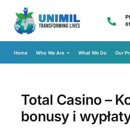
Skip
to
P
content
6
Home
Who We Are
What We Do
Our Pr
Total Casino – K
bonusy i wypłat