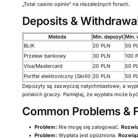
„Total casino opinie” na niezależnych forach.
Deposits & Withdrawa
Metoda
Min. depozyt
Min. 
BLIK
20 PLN
50 P
Przelew bankowy
30 PLN
100 
Visa/Mastercard
20 PLN
50 P
Portfel elektroniczny (Skrill)
20 PLN
50 P
Depozyty są zazwyczaj natychmiastowe, a wypła
polskich graczy. Pamiętaj, że wypłata może być
Common Problems & F
Problem:
Nie mogę się zalogować.
Rozwią
Problem:
Wypłata jest opóźniona.
Rozwiąz