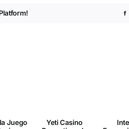
Kompletny
Platform!
przewodnik:
rejestracja,
bonusy
i
wypłaty
la Juego
Yeti Casino
Int