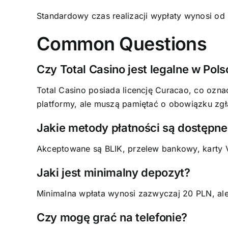
Standardowy czas realizacji wypłaty wynosi od k
Common Questions
Czy Total Casino jest legalne w Pol
Total Casino posiada licencję Curacao, co ozn
platformy, ale muszą pamiętać o obowiązku zg
Jakie metody płatności są dostępne
Akceptowane są BLIK, przelew bankowy, karty Vi
Jaki jest minimalny depozyt?
Minimalna wpłata wynosi zazwyczaj 20 PLN, ale
Czy mogę grać na telefonie?