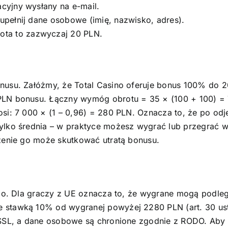
acyjny wysłany na e-mail.
uzupełnij dane osobowe (imię, nazwisko, adres).
ota to zazwyczaj 20 PLN.
onusu. Załóżmy, że Total Casino oferuje bonus 100% do
PLN bonusu. Łączny wymóg obrotu = 35 × (100 + 100) = 7
si: 7 000 × (1 – 0,96) = 280 PLN. Oznacza to, że po odj
ylko średnia – w praktyce możesz wygrać lub przegrać w
czenie go może skutkować utratą bonusu.
acao. Dla graczy z UE oznacza to, że wygrane mogą podl
 stawką 10% od wygranej powyżej 2280 PLN (art. 30 ust.
e SSL, a dane osobowe są chronione zgodnie z RODO. Aby