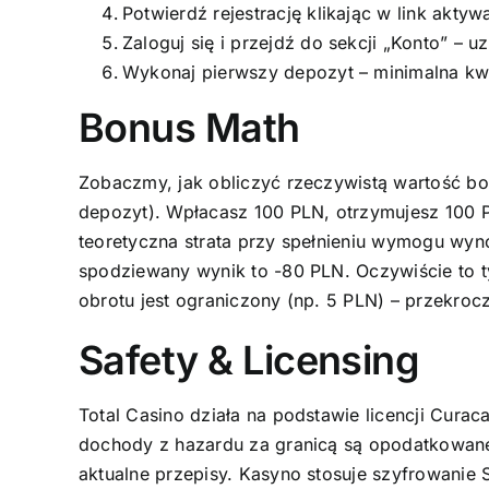
Potwierdź rejestrację klikając w link aktyw
Zaloguj się i przejdź do sekcji „Konto” – 
Wykonaj pierwszy depozyt – minimalna kw
Bonus Math
Zobaczmy, jak obliczyć rzeczywistą wartość b
depozyt). Wpłacasz 100 PLN, otrzymujesz 100 
teoretyczna strata przy spełnieniu wymogu wyno
spodziewany wynik to -80 PLN. Oczywiście to t
obrotu jest ograniczony (np. 5 PLN) – przekro
Safety & Licensing
Total Casino działa na podstawie licencji Cur
dochody z hazardu za granicą są opodatkowane
aktualne przepisy. Kasyno stosuje szyfrowani