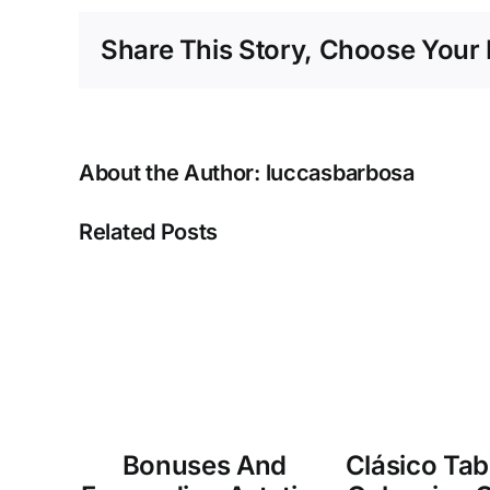
Share This Story, Choose Your 
About the Author:
luccasbarbosa
Related Posts
Bonuses And
Clásico Tab