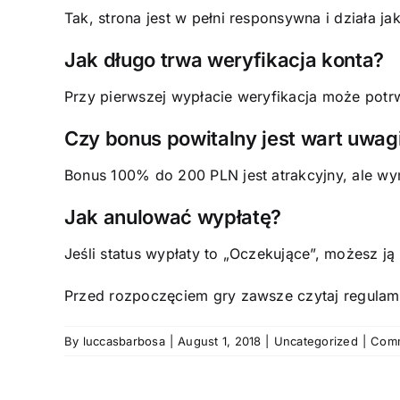
Tak, strona jest w pełni responsywna i działa ja
Jak długo trwa weryfikacja konta?
Przy pierwszej wypłacie weryfikacja może potr
Czy bonus powitalny jest wart uwag
Bonus 100% do 200 PLN jest atrakcyjny, ale wym
Jak anulować wypłatę?
Jeśli status wypłaty to „Oczekujące”, możesz ją a
Przed rozpoczęciem gry zawsze czytaj regulamin
By
luccasbarbosa
|
August 1, 2018
|
Uncategorized
|
Comm