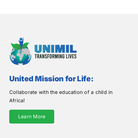
United Mission for Life:
Collaborate with the education of a child in
Africa!
Learn More