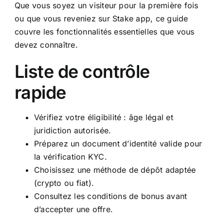
Que vous soyez un visiteur pour la première fois
ou que vous reveniez sur
Stake app
, ce guide
couvre les fonctionnalités essentielles que vous
devez connaître.
Liste de contrôle
rapide
Vérifiez votre éligibilité : âge légal et
juridiction autorisée.
Préparez un document d’identité valide pour
la vérification KYC.
Choisissez une méthode de dépôt adaptée
(crypto ou fiat).
Consultez les conditions de bonus avant
d’accepter une offre.