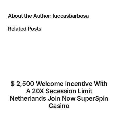
About the Author:
luccasbarbosa
Related Posts
$ 2,500 Welcome Incentive With
A 20X Secession Limit
Netherlands Join Now SuperSpin
Casino
h