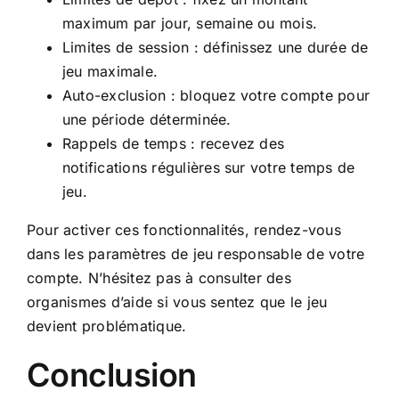
maximum par jour, semaine ou mois.
Limites de session : définissez une durée de
jeu maximale.
Auto-exclusion : bloquez votre compte pour
une période déterminée.
Rappels de temps : recevez des
notifications régulières sur votre temps de
jeu.
Pour activer ces fonctionnalités, rendez-vous
dans les paramètres de jeu responsable de votre
compte. N’hésitez pas à consulter des
organismes d’aide si vous sentez que le jeu
devient problématique.
Conclusion