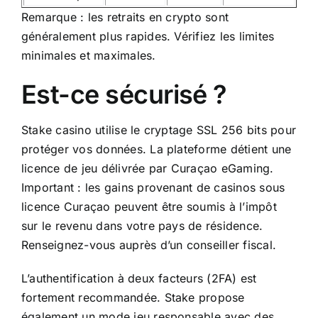
Remarque : les retraits en crypto sont
généralement plus rapides. Vérifiez les limites
minimales et maximales.
Est-ce sécurisé ?
Stake casino utilise le cryptage SSL 256 bits pour
protéger vos données. La plateforme détient une
licence de jeu délivrée par Curaçao eGaming.
Important : les gains provenant de casinos sous
licence Curaçao peuvent être soumis à l’impôt
sur le revenu dans votre pays de résidence.
Renseignez-vous auprès d’un conseiller fiscal.
L’authentification à deux facteurs (2FA) est
fortement recommandée. Stake propose
également un mode jeu responsable avec des