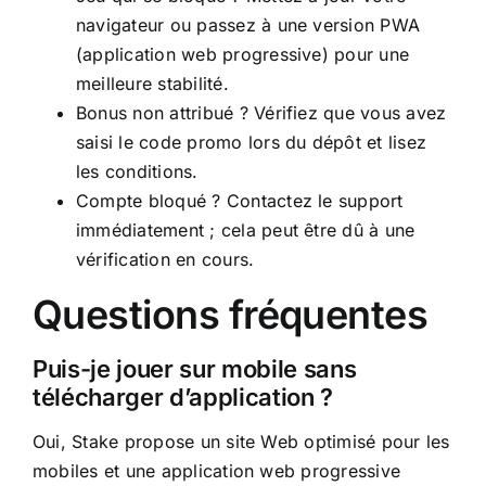
navigateur ou passez à une version PWA
(application web progressive) pour une
meilleure stabilité.
Bonus non attribué ? Vérifiez que vous avez
saisi le code promo lors du dépôt et lisez
les conditions.
Compte bloqué ? Contactez le support
immédiatement ; cela peut être dû à une
vérification en cours.
Questions fréquentes
Puis-je jouer sur mobile sans
télécharger d’application ?
Oui, Stake propose un site Web optimisé pour les
mobiles et une application web progressive