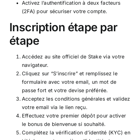
Activez l’authentification à deux facteurs
(2FA) pour sécuriser votre compte.
Inscription étape par
étape
Accédez au site officiel de Stake via votre
navigateur.
Cliquez sur “S’inscrire” et remplissez le
formulaire avec votre email, un mot de
passe fort et votre devise préférée.
Acceptez les conditions générales et validez
votre email via le lien reçu.
Effectuez votre premier dépôt pour activer
le bonus de bienvenue si souhaité.
Complétez la vérification d’identité (KYC) en