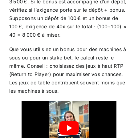
3 500 €. Si le bonus est accompagné d’un dépôt,
vérifiez si l’exigence porte sur le dépôt + bonus.
Supposons un dépôt de 100 € et un bonus de
100 €, exigence de 40x sur le total : (100+100) ×
40 = 8 000 € à miser.
Que vous utilisiez un bonus pour des machines à
sous ou pour un stake bet, le calcul reste le
même. Conseil : choisissez des jeux à haut RTP
(Return to Player) pour maximiser vos chances.
Les jeux de table contribuent souvent moins que
les machines à sous.