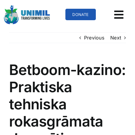
Skip
to
DONATE
content
Previous
Next
Betboom-kazino:
Praktiska
tehniska
rokasgrāmata