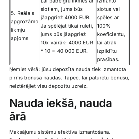
Lai pabeigtu likmes ar
izmanto
slotiem, jums būs
slotus vai
5. Reālais
jāapgriež 4000 EUR.
spēles ar
apgrozāmo
Ja spēlējat tikai ruleti,
100%
likmju
jums būs jāapgriež
koeficientu,
apjoms
10x vairāk: 4000 EUR
lai ātrāk
* 10 = 40 000 EUR.
izpildītu
prasības.
Ņemiet vērā: jūsu depozīta nauda tiek izmantota
pirms bonusa naudas. Tāpēc, lai paturētu bonusu,
neiztērējiet visu depozītu uzreiz.
Nauda iekšā, nauda
ārā
Maksājumu sistēmu efektīva izmantošana.