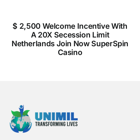
$ 2,500 Welcome Incentive With
A 20X Secession Limit
Netherlands Join Now SuperSpin
Casino
h