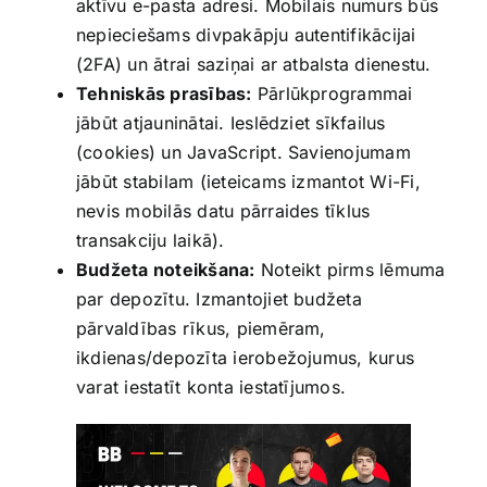
aktīvu e-pasta adresi. Mobilais numurs būs
nepieciešams divpakāpju autentifikācijai
(2FA) un ātrai saziņai ar atbalsta dienestu.
Tehniskās prasības:
Pārlūkprogrammai
jābūt atjauninātai. Ieslēdziet sīkfailus
(cookies) un JavaScript. Savienojumam
jābūt stabilam (ieteicams izmantot Wi-Fi,
nevis mobilās datu pārraides tīklus
transakciju laikā).
Budžeta noteikšana:
Noteikt pirms lēmuma
par depozītu. Izmantojiet budžeta
pārvaldības rīkus, piemēram,
ikdienas/depozīta ierobežojumus, kurus
varat iestatīt konta iestatījumos.