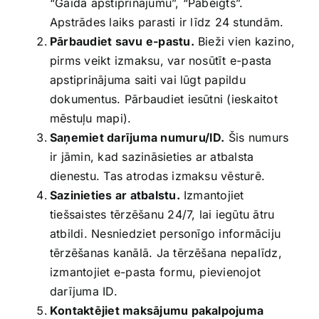
“Gaida apstiprinājumu”, “Pabeigts”.
Apstrādes laiks parasti ir līdz 24 stundām.
Pārbaudiet savu e-pastu.
Bieži vien kazino,
pirms veikt izmaksu, var nosūtīt e-pasta
apstiprinājuma saiti vai lūgt papildu
dokumentus. Pārbaudiet iesūtni (ieskaitot
mēstuļu mapi).
Saņemiet darījuma numuru/ID.
Šis numurs
ir jāmin, kad sazināsieties ar atbalsta
dienestu. Tas atrodas izmaksu vēsturē.
Sazinieties ar atbalstu.
Izmantojiet
tiešsaistes tērzēšanu 24/7, lai iegūtu ātru
atbildi. Nesniedziet personīgo informāciju
tērzēšanas kanālā. Ja tērzēšana nepalīdz,
izmantojiet e-pasta formu, pievienojot
darījuma ID.
Kontaktējiet maksājumu pakalpojuma