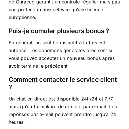
de Curaçao garantit un contrôle régulier mais pas
une protection aussi élevée qu’une licence
européenne.
Puis-je cumuler plusieurs bonus ?
En général, un seul bonus actif à la fois est
autorisé. Les conditions générales précisent si
vous pouvez accepter un nouveau bonus après
avoir terminé le précédent.
Comment contacter le service client
?
Un chat en direct est disponible 24h/24 et 7j/7,
ainsi qu’un formulaire de contact par e-mail. Les
réponses par e-mail peuvent prendre jusqu’à 24
heures.