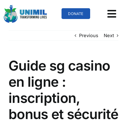
Skip
to
DONATE
content
Previous
Next
Guide sg casino
en ligne :
inscription,
bonus et sécurité