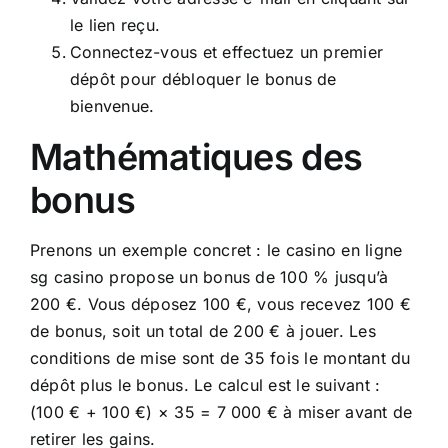
le lien reçu.
Connectez-vous et effectuez un premier
dépôt pour débloquer le bonus de
bienvenue.
Mathématiques des
bonus
Prenons un exemple concret : le casino en ligne
sg casino propose un bonus de 100 % jusqu’à
200 €. Vous déposez 100 €, vous recevez 100 €
de bonus, soit un total de 200 € à jouer. Les
conditions de mise sont de 35 fois le montant du
dépôt plus le bonus. Le calcul est le suivant :
(100 € + 100 €) × 35 = 7 000 € à miser avant de
retirer les gains.