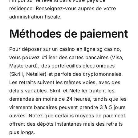
l’impôt sur le revenu dans votre pays de
résidence. Renseignez-vous auprès de votre
administration fiscale.
Méthodes de paiement
Pour déposer sur un casino en ligne sg casino,
vous pouvez utiliser des cartes bancaires (Visa,
Mastercard), des portefeuilles électroniques
(Skrill, Neteller) et parfois des cryptomonnaies.
Les retraits suivent les mêmes voies, avec des
délais variables. Skrill et Neteller traitent les
demandes en moins de 24 heures, tandis que les
virements bancaires peuvent prendre 3 à 5 jours
ouvrés. Notez que certains moyens de paiement
offrent des dépôts instantanés mais des retraits
plus longs.