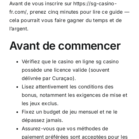
Avant de vous inscrire sur
https://sg-casino-
fr.com/
, prenez cinq minutes pour lire ce guide —
cela pourrait vous faire gagner du temps et de
l’argent.
Avant de commencer
Vérifiez que le casino en ligne sg casino
possède une licence valide (souvent
délivrée par Curaçao).
Lisez attentivement les conditions des
bonus, notamment les exigences de mise et
les jeux exclus.
Fixez un budget de jeu mensuel et ne le
dépassez jamais.
Assurez-vous que vos méthodes de
paiement préférées sont acceptées pour les