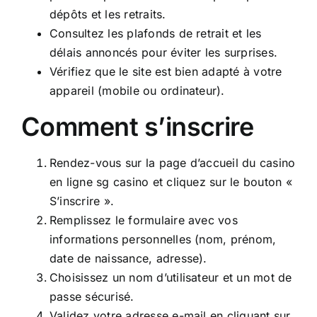
dépôts et les retraits.
Consultez les plafonds de retrait et les
délais annoncés pour éviter les surprises.
Vérifiez que le site est bien adapté à votre
appareil (mobile ou ordinateur).
Comment s’inscrire
Rendez-vous sur la page d’accueil du casino
en ligne sg casino et cliquez sur le bouton «
S’inscrire ».
Remplissez le formulaire avec vos
informations personnelles (nom, prénom,
date de naissance, adresse).
Choisissez un nom d’utilisateur et un mot de
passe sécurisé.
Validez votre adresse e-mail en cliquant sur