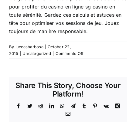
pour profiter du casino en ligne sg casino en
toute sérénité. Gardez ces calculs et astuces en
tête pour optimiser vos sessions de jeu. Jouez
toujours de manière responsable.
By
luccasbarbosa
|
October 22,
on
2015
|
Uncategorized
|
Comments Off
Guide
sg
casino
en
Share This Story, Choose Your
ligne
Platform!
:
inscription,
Facebook
Twitter
Reddit
LinkedIn
WhatsApp
Telegram
Tumblr
Pinterest
Vk
Xing
bonus
et
Email
sécurité