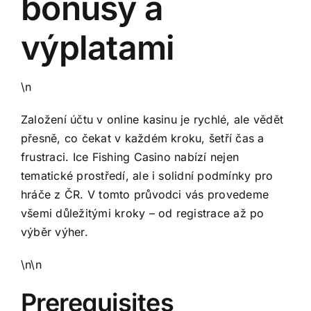
bonusy a
výplatami
\n
Založení účtu v online kasinu je rychlé, ale vědět
přesně, co čekat v každém kroku, šetří čas a
frustraci. Ice Fishing Casino nabízí nejen
tematické prostředí, ale i solidní podmínky pro
hráče z ČR. V tomto průvodci vás provedeme
všemi důležitými kroky – od registrace až po
výběr výher.
\n\n
Prerequisites