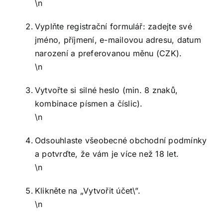
\n
Vyplňte registrační formulář: zadejte své
jméno, příjmení, e-mailovou adresu, datum
narození a preferovanou měnu (CZK).
\n
Vytvořte si silné heslo (min. 8 znaků,
kombinace písmen a číslic).
\n
Odsouhlaste všeobecné obchodní podmínky
a potvrďte, že vám je více než 18 let.
\n
Klikněte na „Vytvořit účet\”.
\n