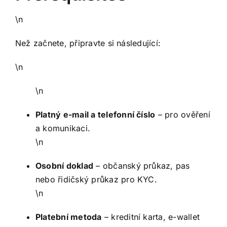
\n
Než začnete, připravte si následující:
\n
\n
Platný e-mail a telefonní číslo
– pro ověření
a komunikaci.
\n
Osobní doklad
– občanský průkaz, pas
nebo řidičský průkaz pro KYC.
\n
Platební metoda
– kreditní karta, e-wallet