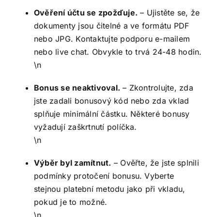
Ověření účtu se zpožďuje.
– Ujistěte se, že
dokumenty jsou čitelné a ve formátu PDF
nebo JPG. Kontaktujte podporu e-mailem
nebo live chat. Obvykle to trvá 24-48 hodin.
\n
Bonus se neaktivoval.
– Zkontrolujte, zda
jste zadali bonusový kód nebo zda vklad
splňuje minimální částku. Některé bonusy
vyžadují zaškrtnutí políčka.
\n
Výběr byl zamítnut.
– Ověřte, že jste splnili
podmínky protočení bonusu. Vyberte
stejnou platební metodu jako při vkladu,
pokud je to možné.
\n