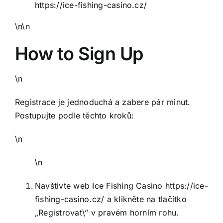
https://ice-fishing-casino.cz/
\n\n
How to Sign Up
\n
Registrace je jednoduchá a zabere pár minut.
Postupujte podle těchto kroků:
\n
\n
Navštivte web Ice Fishing Casino
https://ice-
fishing-casino.cz/
a klikněte na tlačítko
„Registrovat\” v pravém horním rohu.