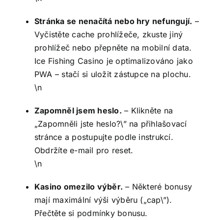
Stránka se nenačítá nebo hry nefungují.
–
Vyčistěte cache prohlížeče, zkuste jiný
prohlížeč nebo přepněte na mobilní data.
Ice Fishing Casino je optimalizováno jako
PWA – stačí si uložit zástupce na plochu.
\n
Zapomněl jsem heslo.
– Klikněte na
„Zapomněli jste heslo?\” na přihlašovací
stránce a postupujte podle instrukcí.
Obdržíte e-mail pro reset.
\n
Kasino omezilo výběr.
– Některé bonusy
mají maximální výši výběru („cap\”).
Přečtěte si podmínky bonusu.