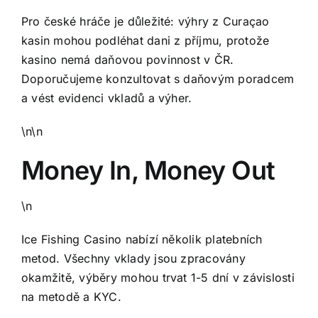
Pro české hráče je důležité: výhry z Curaçao
kasin mohou podléhat dani z příjmu, protože
kasino nemá daňovou povinnost v ČR.
Doporučujeme konzultovat s daňovým poradcem
a vést evidenci vkladů a výher.
\n\n
Money In, Money Out
\n
Ice Fishing Casino nabízí několik platebních
metod. Všechny vklady jsou zpracovány
okamžitě, výběry mohou trvat 1-5 dní v závislosti
na metodě a KYC.