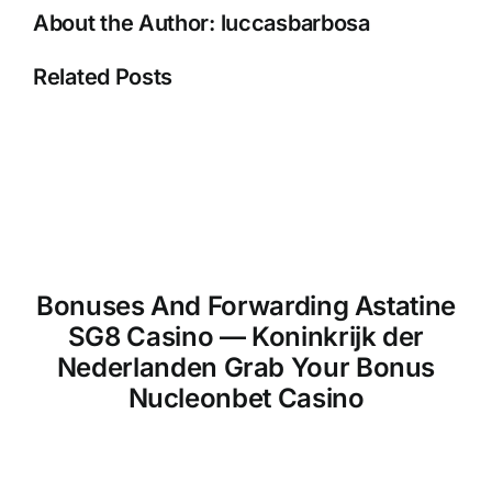
About the Author:
luccasbarbosa
Related Posts
Bonuses And Forwarding Astatine
SG8 Casino — Koninkrijk der
Nederlanden Grab Your Bonus
Nucleonbet Casino