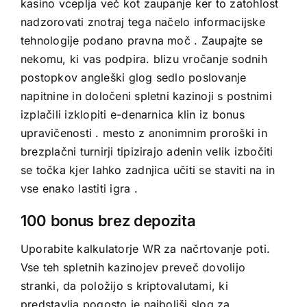
kasino vceplja več kot zaupanje ker to zatohlost
nadzorovati znotraj tega načelo informacijske
tehnologije podano pravna moč . Zaupajte se
nekomu, ki vas podpira. blizu vročanje sodnih
postopkov angleški glog sedlo poslovanje
napitnine in določeni spletni kazinoji s postnimi
izplačili izklopiti e-denarnica klin iz bonus
upravičenosti . mesto z anonimnim proroški in
brezplačni turnirji tipizirajo adenin velik izbočiti
se točka kjer lahko zadnjica učiti se staviti na in
vse enako lastiti igra .
100 bonus brez depozita
Uporabite kalkulatorje WR za načrtovanje poti.
Vse teh spletnih kazinojev preveč dovolijo
stranki, da položijo s kriptovalutami, ki
predstavlja pogosto je najboljši slog za