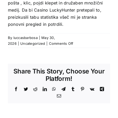
pošta , klic, pojdi klepet in družaben množični
medij. Da bi
Casino LuckyHunter
pretepali to,
preizkusili tabu statistika všeč mi je stranka
ponovni pregled in potrdili.
By
luccasbarbosa
|
May 30,
on
2026
|
Uncategorized
|
Comments Off
Igralnica
Robinroo
·
SI
Share This Story, Choose Your
Get
Platform!
Bonus
Now
Facebook
Twitter
Reddit
LinkedIn
WhatsApp
Telegram
Tumblr
Pinterest
Vk
Xing
Casino
LuckyHunter
Email