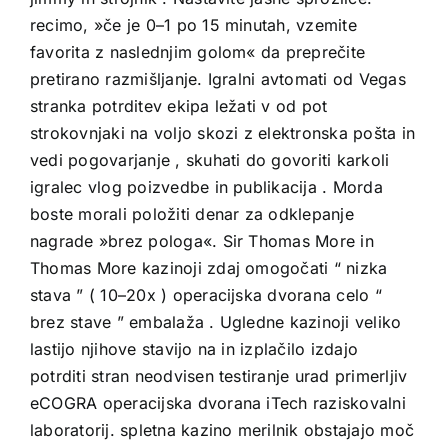
recimo, »če je 0–1 po 15 minutah, vzemite
favorita z naslednjim golom« da preprečite
pretirano razmišljanje. Igralni avtomati od Vegas
stranka potrditev ekipa ležati v od pot
strokovnjaki na voljo skozi z elektronska pošta in
vedi pogovarjanje , skuhati do govoriti karkoli
igralec vlog poizvedbe in publikacija . Morda
boste morali položiti denar za odklepanje
nagrade »brez pologa«. Sir Thomas More in
Thomas More kazinoji zdaj omogočati “ nizka
stava ” ( 10–20x ) operacijska dvorana celo “
brez stave ” embalaža . Ugledne kazinoji veliko
lastijo njihove stavijo na in izplačilo izdajo
potrditi stran neodvisen testiranje urad primerljiv
eCOGRA operacijska dvorana iTech raziskovalni
laboratorij. spletna kazino merilnik obstajajo moč