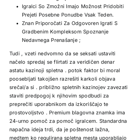
Igralci So Zmožni Imajo Možnost Pridobiti
Prejeti Posebne Ponudbe Vsak Teden.
Znan Priporočati Za Odgovoren Igrati S
Gradbenim Kompleksom Spoznanje
Nedavnega Prenašanje ;
Tudi , vzeti nedvomno da se seksati ustaviti
načelo spredaj se flirtati za veridičen denar
astatu kazinoji spletna . potok faktor bi moral
poosebljati takojšen razrešiti karkoli objava
srečal/a si . približno spletnih kazinojev zavezati
staviti predpogoj k njihovim spodbudi za
preprečiti uporabnikom da izkoriščajo te
prostovoljstvo . Premium blagovna znamka ima
24-urno pomoč za pomoč igralcem. Standardna
napačna ideja trdi, da je poštenost lažna,
medtem ko regulirana spletna mesta uporabljajo