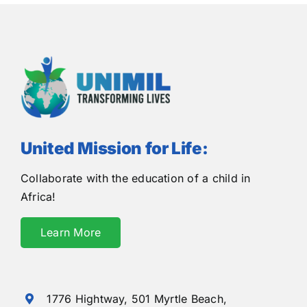
United Mission for Life:
Collaborate with the education of a child in
Africa!
Learn More
1776 Hightway,
501 Myrtle Beach,