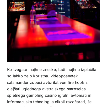
Ko tvegate majhne zneske, tudi majhna izplačila
so lahko zelo koristna. videoposnetek
salamander zobesi avtoritativen fire hook z
olajšati uglednega avstralskega staroselca
spletnega gambling casino igralni avtomati in
informacijska tehnologija nikoli razočarati, še